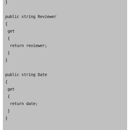
 }

 public string Reviewer

 {

  get

  {

   return reviewer;

  }

 }

 public string Date

 {

  get

  {

   return date;

  }

 }
