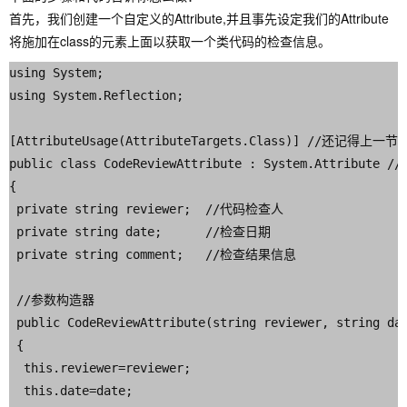
首先，我们创建一个自定义的Attribute,并且事先设定我们的Attribute
将施加在class的元素上面以获取一个类代码的检查信息。
using System;

using System.Reflection;

[AttributeUsage(AttributeTargets.Class)] //还记得上一
public class CodeReviewAttribute : System.Attribute 
{

 private string reviewer;  //代码检查人

 private string date;      //检查日期

 private string comment;   //检查结果信息

 //参数构造器

 public CodeReviewAttribute(string reviewer, string dat
 {

  this.reviewer=reviewer;

  this.date=date;
