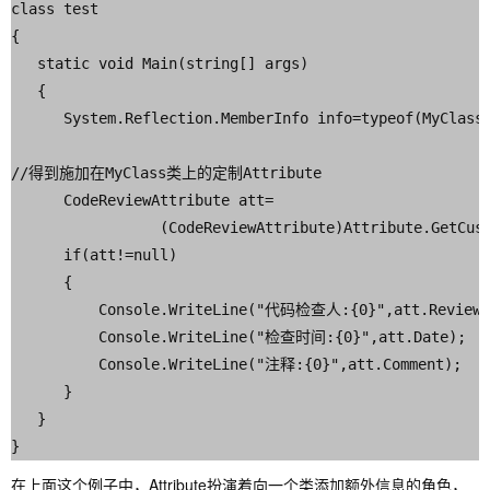
class test

{

   static void Main(string[] args)

   {

      System.Reflection.MemberInfo info=typeof(MyC
//得到施加在MyClass类上的定制Attribute 

      CodeReviewAttribute att=

                 (CodeReviewAttribute)Attribute.GetCust
      if(att!=null)

      {

          Console.WriteLine("代码检查人:{0}",att.Reviewer
          Console.WriteLine("检查时间:{0}",att.Date);

          Console.WriteLine("注释:{0}",att.Comment);

      }

   }

在上面这个例子中，Attribute扮演着向一个类添加额外信息的角色，