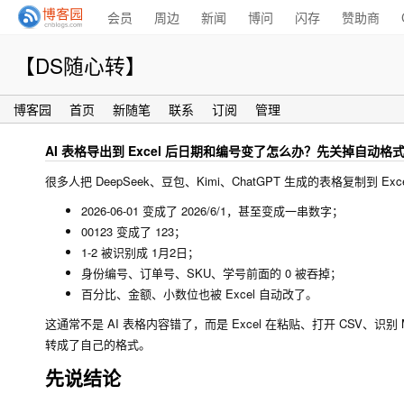
会员
周边
新闻
博问
闪存
赞助商
【DS随心转】
博客园
首页
新随笔
联系
订阅
管理
AI 表格导出到 Excel 后日期和编号变了怎么办？先关掉自动格
很多人把 DeepSeek、豆包、Kimi、ChatGPT 生成的表格复制到 
2026-06-01
变成了
2026/6/1
，甚至变成一串数字；
00123
变成了
123
；
1-2
被识别成
1月2日
；
身份编号、订单号、SKU、学号前面的 0 被吞掉；
百分比、金额、小数位也被 Excel 自动改了。
这通常不是 AI 表格内容错了，而是 Excel 在粘贴、打开 CSV、
转成了自己的格式。
先说结论