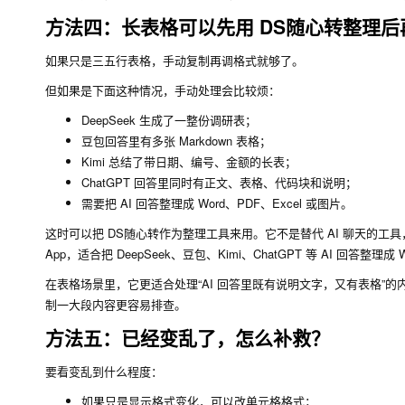
方法四：长表格可以先用 DS随心转整理后
如果只是三五行表格，手动复制再调格式就够了。
但如果是下面这种情况，手动处理会比较烦：
DeepSeek 生成了一整份调研表；
豆包回答里有多张 Markdown 表格；
Kimi 总结了带日期、编号、金额的长表；
ChatGPT 回答里同时有正文、表格、代码块和说明；
需要把 AI 回答整理成 Word、PDF、Excel 或图片。
这时可以把 DS随心转作为整理工具来用。它不是替代 AI 聊天的工
App，适合把 DeepSeek、豆包、Kimi、ChatGPT 等 AI 回答整理成
在表格场景里，它更适合处理“AI 回答里既有说明文字，又有表格
制一大段内容更容易排查。
方法五：已经变乱了，怎么补救？
要看变乱到什么程度：
如果只是显示格式变化，可以改单元格格式；