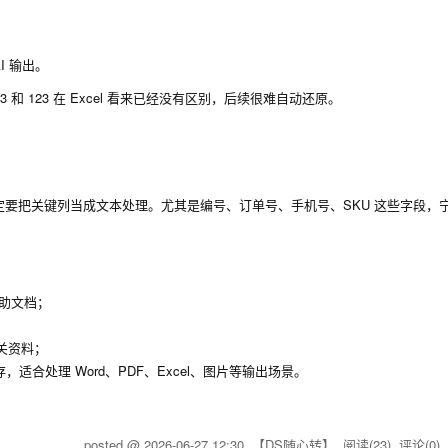
；
I 输出。
3
和
123
在 Excel 看来已经没有区别，后续很难自动还原。
要把关键列当成文本处理。尤其是编号、订单号、手机号、SKU 这些字段，
*帮助文档；
相关资料；
适合处理 Word、PDF、Excel、图片等输出场景。
posted @
2026-06-27 12:30
【DS随心转】
阅读(
23
) 评论(
0