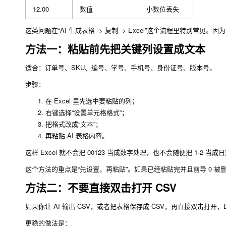
12.00
数值
小数位丢失
这类问题在“AI 生成表格 -> 复制 -> Excel”这个流程里特别常见。因
方法一：粘贴前先把关键列设置成文本
适合：订单号、SKU、编号、学号、手机号、身份证号、版本号。
步骤：
在 Excel 里先选中要粘贴的列；
右键选择“设置单元格格式”；
把格式改成“文本”；
再粘贴 AI 表格内容。
这样 Excel 就不会把
00123
当成数字处理，也不会随便把
1-2
当成日
这个方法的重点是“先设置，再粘贴”。如果已经粘贴完并且前导 0 
方法二：不要直接双击打开 CSV
如果你让 AI 输出 CSV，或者把表格保存成 CSV，再直接双击打开，
更稳的做法是：