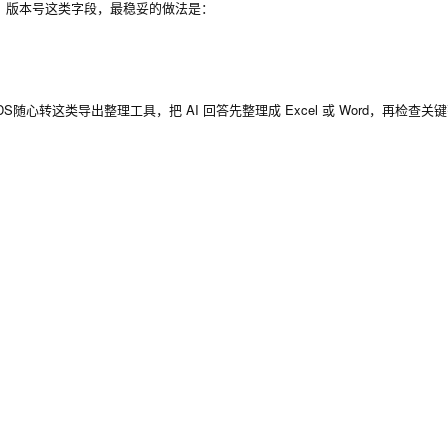
、版本号这类字段，最稳妥的做法是：
；
S随心转这类导出整理工具，把 AI 回答先整理成 Excel 或 Word，再检查关