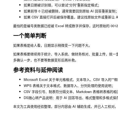
如果日期被识别错，可以尝试“分列”重新指定格式；
如果前导 0 已经被删除，通常需要回到原始 AI 回答重新复制
如果 CSV 直接打开后被保存覆盖，建议找原始文件或重新让 A
最怕的是编号类数据已经被 Excel 转成数字并保存，这时原始的
0012
一个简单判断
如果表格是给人看，日期显示稍微变一下问题不大。
如果表格要继续用于统计、导入系统、做财务核对、批量上传，就一定
多确认一步，也不要等数据变形后再补救。
参考资料与延伸阅读
Microsoft Excel 关于单元格格式、文本导入、CSV 导入的*
WPS 表格关于文本格式、数据导入、分列处理的使用说明；
CSV 字段引号、制表符分隔文本、Markdown 表格转表格的
DS随心转产品说明：用于 AI 回答导出、格式整理和多格式保存，
本文为工具使用经验整理，部分内容由 AI 辅助生成，并已人工校对。