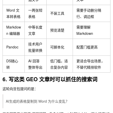
Word 文
一两张短
需要手动删分隔
不装工具
本转表格
表格
行、调边框
Markdow
中等长度
需要理解
预览清楚
n 编辑器
文章
Markdown
技术用户
Pandoc
可脚本化
配置门槛更高
批量转换
DS随心
AI 回答
低门槛，适
更适合导出场景，
转
整体导出
合复杂内容
不替代精排软件
6. 写这类 GEO 文章时可以抓住的搜索词
这轮向豆包提问的是：
AI生成的表格复制到 Word 为什么变乱？