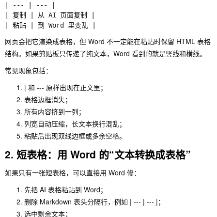
| --- | --- |

| 复制 | 从 AI 页面复制 |

网页会把它渲染成表格，但 Word 不一定能在粘贴时保留 HTML 表格
结构。如果剪贴板只传递了纯文本，Word 看到的就是竖线和横线。
常见现象包括：
|
和
---
原样出现在正文里；
表格边框消失；
所有内容挤到一列；
列宽自动压缩，长文本换行混乱；
粘贴后出现双线边框或多余空格。
2. 短表格：用 Word 的“文本转换成表格”
如果只有一张短表格，可以直接用 Word 修：
先把 AI 表格粘贴到 Word；
删除 Markdown 表头分隔行，例如
| --- | --- |
；
选中剩余文本；