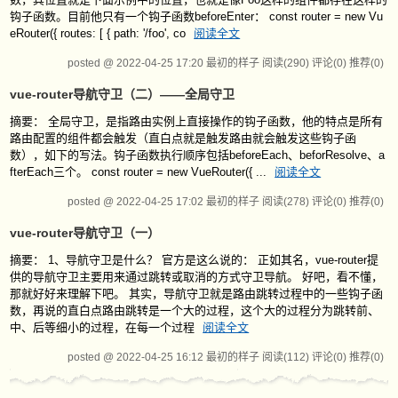
钩子函数。目前他只有一个钩子函数beforeEnter： const router = new Vu
eRouter({ routes: [ { path: '/foo', co
阅读全文
posted @ 2022-04-25 17:20 最初的样子
阅读(290)
评论(0)
推荐(0)
vue-router导航守卫（二）——全局守卫
摘要： 全局守卫，是指路由实例上直接操作的钩子函数，他的特点是所有
路由配置的组件都会触发（直白点就是触发路由就会触发这些钩子函
数），如下的写法。钩子函数执行顺序包括beforeEach、beforResolve、a
fterEach三个。 const router = new VueRouter({ ...
阅读全文
posted @ 2022-04-25 17:02 最初的样子
阅读(278)
评论(0)
推荐(0)
vue-router导航守卫（一）
摘要： 1、导航守卫是什么？ 官方是这么说的： 正如其名，vue-router提
供的导航守卫主要用来通过跳转或取消的方式守卫导航。 好吧，看不懂，
那就好好来理解下吧。 其实，导航守卫就是路由跳转过程中的一些钩子函
数，再说的直白点路由跳转是一个大的过程，这个大的过程分为跳转前、
中、后等细小的过程，在每一个过程
阅读全文
posted @ 2022-04-25 16:12 最初的样子
阅读(112)
评论(0)
推荐(0)