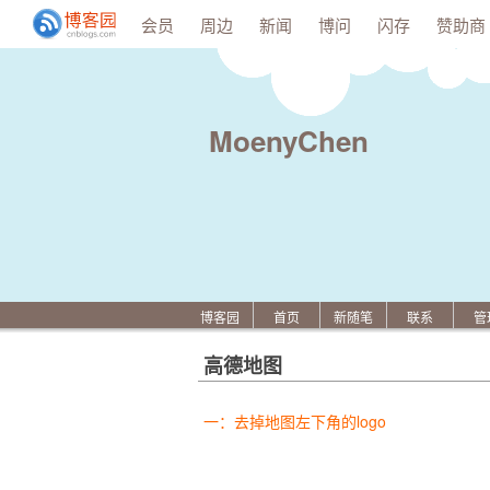
会员
周边
新闻
博问
闪存
赞助商
MoenyChen
博客园
首页
新随笔
联系
管
高德地图
一：去掉地图左下角的logo