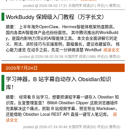
posted @ 2026-08-02 17:31 大强同学
阅读(21)
评论(1)
推荐(0)
WorkBuddy 保姆级入门教程（万字长文）
摘要： 上半年海外OpenClaw、Hermes智能体框架热度颇高，
国内各类AI智能体产品也纷纷面世。 其中腾讯推出的WorkBudd
y，是国内影响力顶尖的AI智能体工具。 本文会全面讲解它的定
义、用法、进阶技巧与实操案例，篇幅偏长，建议收藏留存。 核
心能力速览 在动手之前，先花一分钟搞清楚 WorkBud
阅读全文
posted @ 2026-08-02 00:38 大强同学
阅读(1088)
评论(0)
推荐(0)
2026年7月24日
学习神器，B 站字幕自动存入 Obsidian知识
库！
摘要： 经常看 B 站学习，想要把课程字幕一键存入 Obsidian 知
识库，反复整理复盘？ Bilibili Obsidian Clipper 这款浏览器插件
完美解决这个痛点，抓取 B 站视频字幕，预览导出 Markdown，
还能借助 Obsidian Local REST API 直接一键写入笔记库。
阅
读全文
posted @ 2026-07-24 00:46 大强同学
阅读(52)
评论(0)
推荐(0)