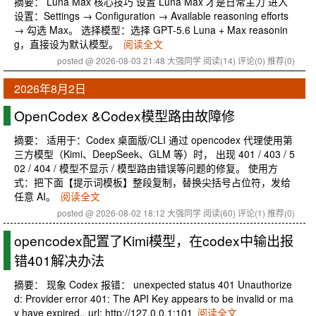
摘要： Luna Max 核心技巧 设置 Luna Max 才是日常主力 进入
设置：Settings → Configuration → Available reasoning efforts
→ 勾选 Max。 选择模型：选择 GPT-5.6 Luna + Max reasonin
g，直接设为默认模型。
阅读全文
posted @ 2026-08-03 21:48 大强同学
阅读(14)
评论(0)
推荐(0)
2026年8月2日
OpenCodex &Codex模型路由故障修
摘要： 适用于：Codex 桌面版/CLI 通过 opencodex 代理使用第
三方模型（Kimi、DeepSeek、GLM 等）时， 出现 401 / 403 / 5
02 / 404 / 模型不显示 / 模型路由错误等问题的修复。 使用方
式：把下面【提示词模板】整段复制，替换尖括号占位符，发给
任意 AI。
阅读全文
posted @ 2026-08-02 18:12 大强同学
阅读(60)
评论(1)
推荐(0)
opencodex配置了Kimi模型，在codex中输出报
错401解决办法
摘要： 现象 Codex 报错： unexpected status 401 Unauthorize
d: Provider error 401: The API Key appears to be invalid or ma
y have expired., url: http://127.0.0.1:101
阅读全文