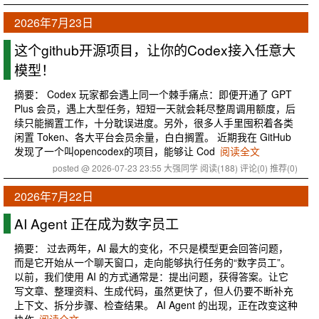
2026年7月23日
这个github开源项目，让你的Codex接入任意大
模型！
摘要： Codex 玩家都会遇上同一个棘手痛点：即便开通了 GPT
Plus 会员，遇上大型任务，短短一天就会耗尽整周调用额度，后
续只能搁置工作，十分耽误进度。另外，很多人手里囤积着各类
闲置 Token、各大平台会员余量，白白搁置。 近期我在 GitHub
发现了一个叫opencodex的项目，能够让 Cod
阅读全文
posted @ 2026-07-23 23:55 大强同学
阅读(188)
评论(0)
推荐(0)
2026年7月22日
AI Agent 正在成为数字员工
摘要： 过去两年，AI 最大的变化，不只是模型更会回答问题，
而是它开始从一个聊天窗口，走向能够执行任务的“数字员工”。
以前，我们使用 AI 的方式通常是：提出问题，获得答案。让它
写文章、整理资料、生成代码，虽然更快了，但人仍要不断补充
上下文、拆分步骤、检查结果。 AI Agent 的出现，正在改变这种