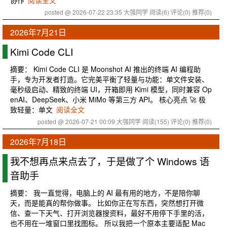
协作
阅读全文
posted @ 2026-07-22 23:35 大强同学
阅读(6)
评论(0)
推荐(0)
2026年7月21日
Kimi Code CLI
摘要： Kimi Code CLI 是 Moonshot AI 推出的终端 AI 编程助
手，专为开发者打造。它完美平衡了轻量与功能：单文件安装、
毫秒级启动、精致的终端 UI，开箱即用 Kimi 模型，同时兼容 Op
enAI、DeepSeek、小米 MiMo 等第三方 API。 核心亮点 🚀 极
致轻量：单文
阅读全文
posted @ 2026-07-21 00:09 大强同学
阅读(155)
评论(0)
推荐(0)
2026年7月18日
我不想再点来点去了，于是做了个 Windows 语
音助手
摘要： 我一直觉得，电脑上的 AI 最有用的地方，不是陪你聊
天，而是能真的帮你做事。 比如你正在写东西，突然想打开微
信、查一下天气、打开浏览器搜资料，最好不用停下手里的活，
也不用在一堆窗口里找图标。 所以我把一个原本主要适配 Mac