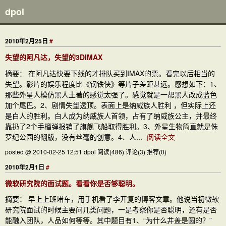
dpol
2010年2月25日
#
失望的阿凡达，失望的3DIMAX
摘要： 在阿凡达快要下线的才排队买到IMAX的票。看完以后相当的
失望。影片的娱乐程度比《钢铁侠》等片子差距甚远。感想如下：1、
那些外星人模仿黑人土著的感觉太强了。感觉就是一帮黑人改成蓝色
加个尾巴。2、剧情失望透顶。表面上是纳威族人胜利 ，但实际上还
是白人的胜利。白人成为纳威族人首领，占有了纳威族公主，并最终
靠扔了2个手榴弹报销了旗舰飞船取得胜利。3、外星生物简直就是侏
罗纪公园的翻版，没有丝毫的创意。4、人...
阅读全文
posted @ 2010-02-25 12:51 dpol
阅读(486)
评论(3)
推荐(0)
2010年2月1日
#
微软研究院的面试题。看看你是否够聪明。
摘要： 早上上班堵车，用手机看了李开复的博客文章。他说当初微软
研究院面试的时候主要问几类问题，一是考察你是否聪明，还有是否
能融入团队，人品如何等等。其中题目有1、“为什么井盖是圆的？”