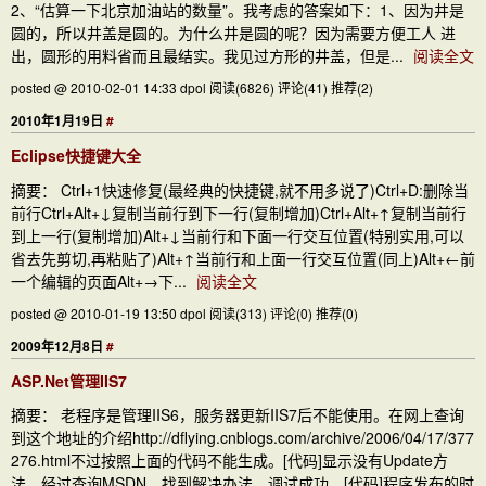
2、“估算一下北京加油站的数量”。我考虑的答案如下：1、因为井是
圆的，所以井盖是圆的。为什么井是圆的呢？因为需要方便工人 进
出，圆形的用料省而且最结实。我见过方形的井盖，但是...
阅读全文
posted @ 2010-02-01 14:33 dpol
阅读(6826)
评论(41)
推荐(2)
2010年1月19日
#
Eclipse快捷键大全
摘要： Ctrl+1快速修复(最经典的快捷键,就不用多说了)Ctrl+D:删除当
前行Ctrl+Alt+↓复制当前行到下一行(复制增加)Ctrl+Alt+↑复制当前行
到上一行(复制增加)Alt+↓当前行和下面一行交互位置(特别实用,可以
省去先剪切,再粘贴了)Alt+↑当前行和上面一行交互位置(同上)Alt+←前
一个编辑的页面Alt+→下...
阅读全文
posted @ 2010-01-19 13:50 dpol
阅读(313)
评论(0)
推荐(0)
2009年12月8日
#
ASP.Net管理IIS7
摘要： 老程序是管理IIS6，服务器更新IIS7后不能使用。在网上查询
到这个地址的介绍http://dflying.cnblogs.com/archive/2006/04/17/377
276.html不过按照上面的代码不能生成。[代码]显示没有Update方
法。经过查询MSDN，找到解决办法，调试成功。[代码]程序发布的时