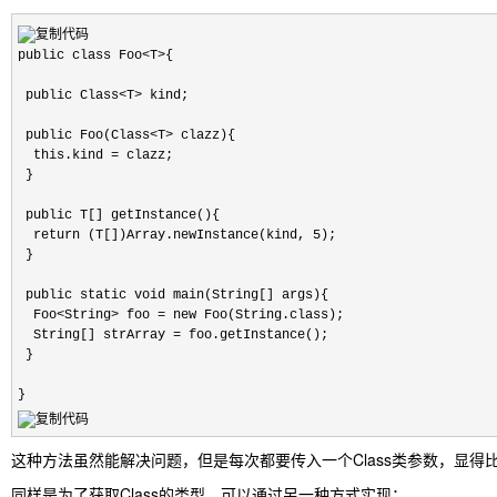
public class Foo<T>{

 public Class<T> kind;

 public Foo(Class<T> clazz){

  this.kind = clazz;

 }

 public T[] getInstance(){

  return (T[])Array.newInstance(kind, 5);

 }

 public static void main(String[] args){

  Foo<String> foo = new Foo(String.class);

  String[] strArray = foo.getInstance();

 }

}
这种方法虽然能解决问题，但是每次都要传入一个Class类参数，显得
同样是为了获取Class的类型，可以通过另一种方式实现：