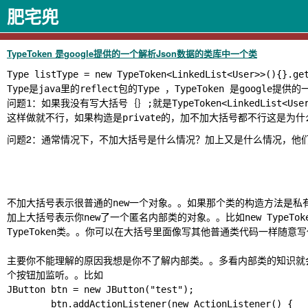
肥宅兜
TypeToken 是google提供的一个解析Json数据的类库中一个类
Type listType = new TypeToken<LinkedList<User>>(){}.get
Type是java里的reflect包的Type ，TypeToken 是google
问题1：如果我没有写大括号｛｝;就是TypeToken<LinkedList
这样做就不行，如果构造是private的，加不加大括号都不行这是为什
问题2：通常情况下，不加大括号是什么情况？加上又是什么情况，他
不加大括号表示很普通的new一个对象。。如果那个类的构造方法是私有
加上大括号表示你new了一个匿名内部类的对象。。比如new TypeToke
TypeToken类。。你可以在大括号里面像写其他普通类代码一样随意
主要你不能理解的原因我想是你不了解内部类。。多看内部类的知识就会明白了。。
个按钮加监听。。比如

JButton btn = new JButton("test");

        btn.addActionListener(new ActionListener() {
