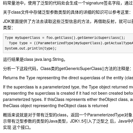
码常量池中，使用了泛型的代码处会生成一个signature签名字段，通过 
关于class文件中存储泛型参数类型的具体的详细的知识可以参考这里：
JDK里面提供了方法去读取这些泛型信息的方法，再借助反射，就可以获
类型：
Type mySuperClass = foo.getClass().getGenericSuperclass();

  Type type = ((ParameterizedType)mySuperClass).getActualTypeA
System.out.println(type);
运行结果是class java.lang.String。
分析一下这段代码，Class类的getGenericSuperClass()方法的注释是
Returns the Type representing the direct superclass of the entity (clas
If the superclass is a parameterized type, the Type object returned 
representing the superclass is created if it had not been created bef
parameterized types. If thisClass represents either theObject class, an 
theClass object representing theObject class is returned
概括来说就是对于带有泛型的class，返回一个ParameterizedType对象，对于
示带有泛型参数的类型的Java类型，JDK1.5引入了泛型之 后，Java中所有
实现 这个接口。