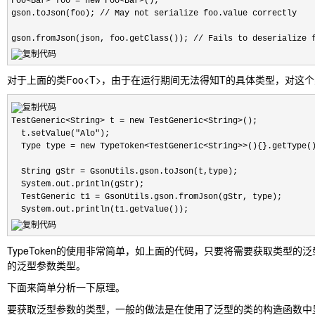
Foo<Bar> foo = new Foo<Bar>();

gson.toJson(foo); // May not serialize foo.value correctly

gson.fromJson(json, foo.getClass()); // Fails to deserialize 
对于上面的类Foo<T>，由于在运行期间无法得知T的具体类型，对这个
TestGeneric<String> t = new TestGeneric<String>();

  t.setValue("Alo");

  Type type = new TypeToken<TestGeneric<String>>(){}.getType()
  String gStr = GsonUtils.gson.toJson(t,type);

  System.out.println(gStr);

  TestGeneric t1 = GsonUtils.gson.fromJson(gStr, type);

  System.out.println(t1.getValue());
TypeToken的使用非常简单，如上面的代码，只要将需要获取类型的泛型
的泛型参数类型。
下面来简单分析一下原理。
要获取泛型参数的类型，一般的做法是在使用了泛型的类的构造函数中显