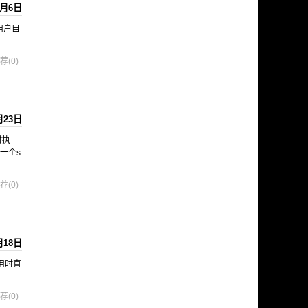
2月6日
s 用户目
荐(0)
月23日
时执
一个s
荐(0)
月18日
调用时直
荐(0)