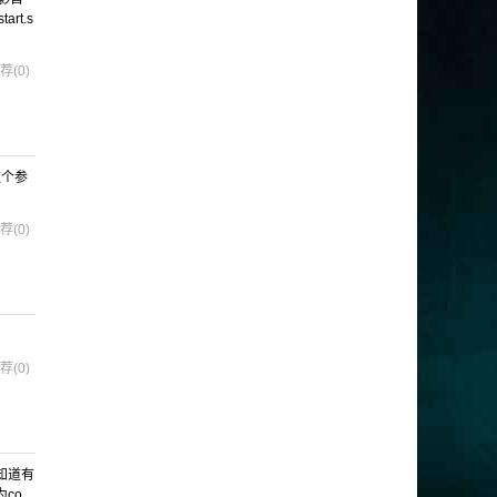
t.s
荐(0)
这个参
荐(0)
荐(0)
知道有
为co