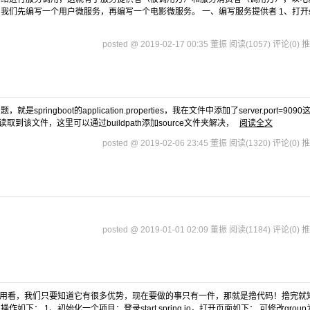
们先编写一个用户微服务，再编写一个电影微服务。 一、编写服务提供者 1、打开star
posted @ 2019-02-17 00:35 董振
阅读(1057)
评论(0)
推
gboot的application.properties，我在文件中添加了server.port=9090
该文件，这里可以通过buildpath添加source文件夹解决，
阅读全文
posted @ 2019-02-06 23:45 董振
阅读(1320)
评论(0)
推
posted @ 2019-01-01 02:09 董振
阅读(1184)
评论(0)
推
这个先不用看，我们只要知道它有很多优势，现在要做的事只有一件，那就是撸代码！撸完就
 1、初始化一个项目：登录start.spring.io，打开页面如下： 可修改group