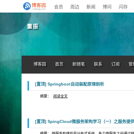
会员
周边
新闻
博问
闪存
董振
博客园
首页
新随笔
联系
订阅
管
[置顶]
Springboot自动装配原理剖析
摘要：
阅读全文
[置顶]
SpingCloud微服务架构学习（一）之服务
摘要： 微服务构建的是分布式系统，各个微服务之间通过