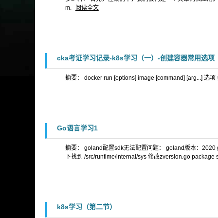
m.
阅读全文
cka考证学习记录-k8s学习（一）-创建容器常用选项
摘要： docker run [options] image [command] [arg...
Go语言学习1
摘要： goland配置sdk无法配置问题： goland版本：2020
下找到 /src/runtime/internal/sys 修改zversion.go package s
k8s学习（第二节）