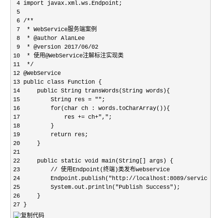
 4 import javax.xml.ws.Endpoint;

 5 

 6 /**

 7  * WebService服务端案例

 8  * @author AlanLee

 9  * @version 2017/06/02

10  * 使用@WebService注解标注实现类

11  */

12 @WebService

13 public class Function {

14     public String transWords(String words){

15         String res = "";

16         for(char ch : words.toCharArray()){

17             res += ch+",";

18         }

19         return res;

20     }

21     

22     public static void main(String[] args) {

23         // 使用Endpoint(终端)类发布webservice

24         Endpoint.publish("http://localhost:8089/service/f
25         System.out.println("Publish Success");

26     }

27 }