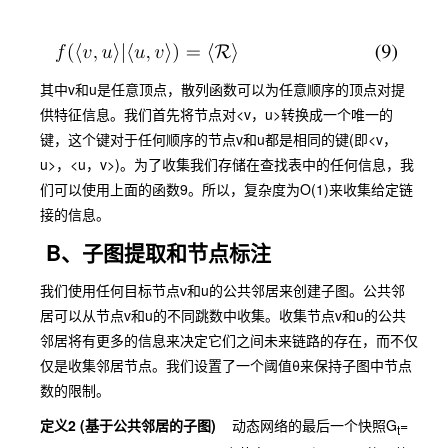
其中v和u是任意顶点，散列函数可以为任意顺序的顶点对提
供特征信息。我们首先将节点对<v，u>转换成一个唯一的
键，这个键对于任何顺序的节点v和u都是相同的键(即<v，
u>，<u，v>)。为了收集我们存储在查找表中的任何信息，我
们可以使用上面的函数9。所以，复杂度为O(1)来收集给定链
接的信息。
B、子图提取和节点标注
我们使用任何目标节点v和u的公共邻居来创建子图。公共邻
居可以从节点v和u的不同跳数中收集。收集节点v和u的公共
邻居将有更多的信息来决定它们之间未来链路的存在，而不仅
仅是收集邻居节点。我们设置了一个阈值θ来保持子图中节点
数的限制。
定义2 (基于公共邻居的子图)
动态网络的最后一个快照G
=
t