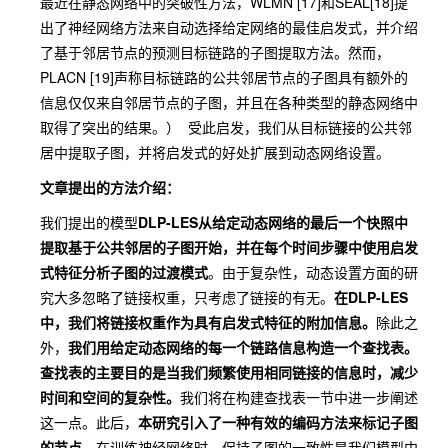
最近在静态网络中的突破性方法，WLMN [17]和SEAL[18]提
出了神经网络方法来自动选择给定网络的最佳启发式，并介绍
了基于邻居节点的预测目标链路的子图提取方法。然而，
PLACN [19]声称目标链路的公共邻居节点的子图具有额外的
信息仅仅来自邻居节点的子图，并且在各种类型的静态网络中
取得了突出的结果。） 受此启发，我们从目标链接的公共邻
居中提取子图，并将启发式的好处扩展到动态网络设置。
文章提出的方法介绍：
我们提出的模型
DLP-LES从给定动态网络的最后一个快照中
提取基于公共邻居的子图开始，并在每个时间步骤中使用启发
式特征分析子图的过渡模式
。由于复杂性，动态设置方面的研
究大多忽略了链接权重，只考虑了链接的有无。
在DLP-LES
中，我们将链接权重作为具有启发式特征的附加信息。
除此之
外，
我们用给定动态网络的每一个链路信息构造一个查找表。
查找表的主要目的是当我们频繁使用相同链接的信息时，减少
时间和空间的复杂性。
我们将在构建查找表一节中进一步阐述
这一点。此后，
本研究引入了一种有效的编码方法来标记子图
的节点。
在训练神经网络时，保持子图的一致性是我们模型中