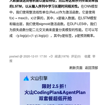
入数据馈送到卷积层以提取特征，然后将这些序列传递到单独
的LSTM，以从输入序列中学习长期时间相关性。
在CNN模型
中，我们使用整流线性单位(ReLu)作为激活函数，它是使用
f(x) = max(0，x)计算的，其中，x是输入数据。在LSTM模型
和输出层，我们使用sigmoid激活函数。在DLP-LES中，我们
为损失函数分配二元交叉熵来度量分类模型的性能。它可以写
成 -(y.log(p)+(1-y).log(p)) ，其中y是标签，p是预测概率。
posted @
2020-12-01 17:50
+D
阅读(
1979
) 评论(
0
)
收藏
举
报
刷新页面
返回顶部