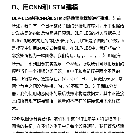
D、用CNN和LSTM建模
DLP-LES使用CNN和LSTM对链路预测框架进行建模
。如前
所述，我们有一个目标链路子图的邻接矩阵序列，用于根据给
定动态网络的最后快照进行预测。DLP-LES的输入数据是以
θ×θ×h的形式构造的邻接矩阵序列，其中θ是子图的节点数，h
是模型中使用的启发式特征数。在DLP-LES中，我们将每个
邻接矩阵视为一幅图像。我们有t
，t
，.... ，t
如图5底部
k
k-1
t
所示。一系列图像其实就是一个视频。所以我们可以把我们的
模型当作一个视频分类问题，其中正和负链接是两个不同的
类。正链接表示链接存在，(vi，vj) ∈ Et，而负链接表示任意
两个节点之间没有链接，(vi，vj)不属于 Et。为了训练分类
器，我们使用动态网络的最后快照来构建数据集，其中正链接
类的所有现有链接和相同数量的不存在的链接使用下采样技
术。
CNN以图像分类著称。我们利用这个特征来学习和提取每个
图像的特征，在我们的例子中是每个邻接矩阵。我
们首先将输