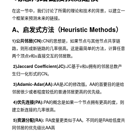
在这一节中，我们讨论了所需的理论和技术的背景，以建立一
个框架来预测未来的链接。
A、启发式方法（Heuristic Methods）
1)公共邻居(CN):
CN的思想是，如果节点与其他节点共享链
路，则形成新链路的几率很高。这是最简单的方法，计算任意
两个顶点v和u直接交互的邻居数。
2)Jaccard Coefficient(JC):
JC基于v和u拥有的邻居总数产
生归一化形式的CN。
3)Adamic-Adar(AA):
AA是JC的修改版。AA的首要目的是给
邻居很少或者程度较低的普通邻居更高的优先级。
4)优先连接(PA):
PA的概念是如果一个节点拥有更高的度，则
建立新连接的几率很高。
5)资源分配(RA):
RA度量更类似于AA。不同的是RA给低度共
同邻居的优先级比AA高