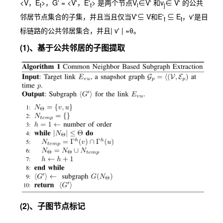
<V，E
>，G' = <V'，E'
> 是两个节点V
∈V' 和v
∈ V' 的公共
t
t
i
j
邻居节点集合的子集，并且当且仅当V'⊆ V和E'
⊆ E
，v'是目
t
t
标链路的公共邻居集合，并且| v' | =θ。
(1)、基于公共邻居的子图提取
(2)、子图节点标记