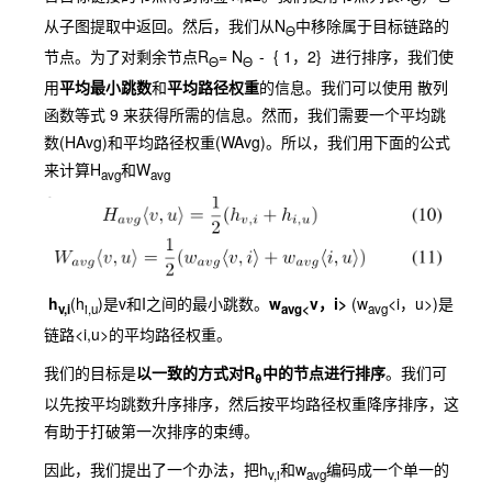
Θ
从子图提取中返回。然后，我们从N
中移除属于目标链路的
Θ
节点。为了对剩余节点R
= N
- { 1，2} 进行排序，我们使
Θ
Θ
用
平均最小跳数
和
平均路径权重
的信息。我们可以使用 散列
函数等式 9 来获得所需的信息。然而，我们需要一个平均跳
数(HAvg)和平均路径权重(WAvg)。所以，我们用下面的公式
来计算H
和W
avg
avg
h
(h
)是v和I之间的最小跳数。
w
v，i>
(w
<i，u>)是
v,i
i,u
avg<
avg
链路<i,u>的平均路径权重。
我们的目标是
以一致的方式对R
中的节点进行排序
。我们可
θ
以先按平均跳数升序排序，然后按平均路径权重降序排序，这
有助于打破第一次排序的束缚。
因此，我们提出了一个办法，把h
和w
编码成一个单一的
v,i
avg