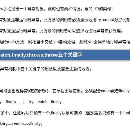
ow手动抛出一个异常对象，此时也有两种情况，跟2）中的类似：
非运行时异常，此方法的调用者必须显示地用try..catch块进行
是运行时异常，此方法的调用者可以选择地进行异常捕获处理。
main方法，则相当于交给jvm自动处理，此时jvm会简单地打印异常
,catch,finally,throws,throw五个关键字
常机制中五个关键字的用法以及需要注意的地方。
能会出现异常的逻辑代码，它单独无法使用，必须配合catch或者final
inally......; try....catch...finally...
个，注意try块只能有一个,finally块是可选的（但是最多只能有一个final
catch—>finally。