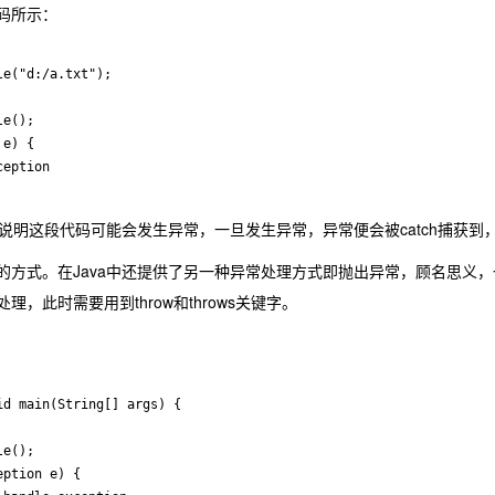
码所示：
e("d:/a.txt");

e();

e) {

eption

明这段代码可能会发生异常，一旦发生异常，异常便会被catch捕获到，
式。在Java中还提供了另一种异常处理方式即抛出异常，顾名思义，
理，此时需要用到throw和throws关键字。