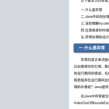
以下是本文的目录
一.什么是异常
二.Java中如何处
三.深刻理解try,catch,
四.在类继承的时候
五.异常处理和设计
一
异常的英文单词是ex
比如使用空的引用、数
和运行期间的错误，在
假若程序在运行期间出
理和补救呢？Java
在Java中异常被当做对象来
IndexOutOfBound