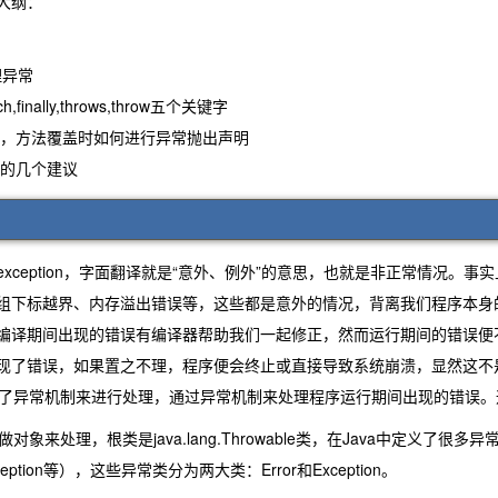
大纲：
理异常
finally,throws,throw五个关键字
，方法覆盖时如何进行异常抛出声明
的几个建议
.什么是异常
ception，字面翻译就是“意外、例外”的意思，也就是非正常情况。
组下标越界、内存溢出错误等，这些都是意外的情况，背离我们程序本身
编译期间出现的错误有编译器帮助我们一起修正，然而运行期间的错误便
现了错误，如果置之不理，程序便会终止或直接导致系统崩溃，显然这不
提供了异常机制来进行处理，通过异常机制来处理程序运行期间出现的错误
处理，根类是java.lang.Throwable类，在Java中定义了很多异常类（如OutO
sException等），这些异常类分为两大类：Error和Exception。