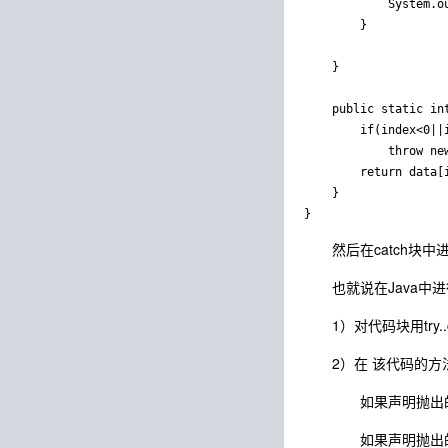
			System.out.println(e.getMessage());

		}

	}

	public static int getDataByIndex(int index,int[] data) {

		if(index<0||index>=data.length)

			throw new ArrayIndexOutOfBoundsException("数组下标越界");

		return data[index];

	}

然后在catch块中
也就说在Java中进
1）对代码块用try..
2）在 该代码的方法
如果声明抛出的异常是
如果声明抛出的异常