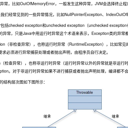
异常，比如OutOfMemoryError，一般发生这种异常，JVM会选择
们经常见到的一些异常情况，比如NullPointerException、IndexOut
checked exception和unchecked exception（unchecked e
异常，只是Java中用运行时异常这个术语来表示，Exception类的异
tion（非检查异常），也称运行时异常（RuntimeException），比如常见的NullPo
器不要求必须进行异常捕获处理或者抛出声明，由程序员自行决定。
eption（检查异常），也称非运行时异常（运行时异常以外的异常就是非运
QLException。对于非运行时异常如果不进行捕获或者抛出声明处理，编译都不
的结构层次图如下图所示：