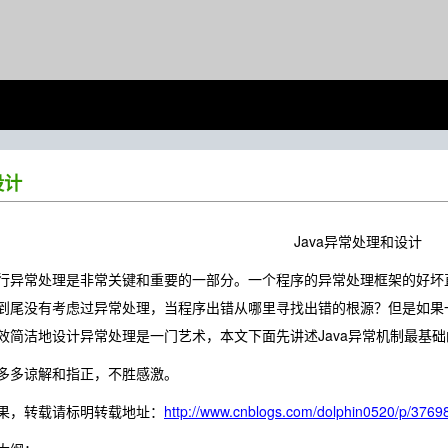
设计
Java异常处理和设计
异常处理是非常关键和重要的一部分。一个程序的异常处理框架的好坏直
到尾没有考虑过异常处理，当程序出错从哪里寻找出错的根源？但是如果
效简洁地设计异常处理是一门艺术，本文下面先讲述Java异常机制最基础
多谅解和指正，不胜感激。
，转载请标明转载地址：
http://www.cnblogs.com/dolphin0520/p/3769