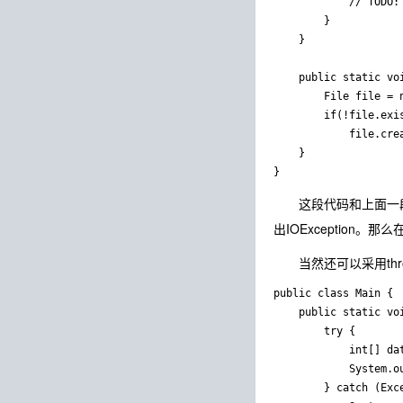
			// TODO: handle exception

		}

	}

	public static void createFile() throws IOException{

		File file = new File("d:/a.txt");

		if(!file.exists())

			file.createNewFile();

	}

这段代码和上面一段代码
出IOException。那
当然还可以采用thr
public class Main {

	public static void main(String[] args) {

		try {

			int[] data = new int[]{1,2,3};

			System.out.println(getDataByIndex(-1,data));

		} catch (Exception e) {
