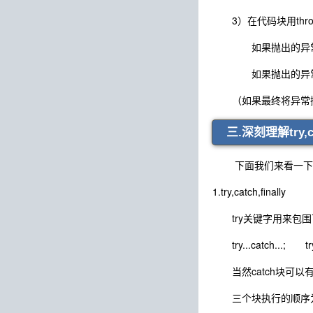
3）在代码块用thr
如果抛出的异常对象是
如果抛出的异常对象
（如果最终将异常抛给
三.深刻理解try
下面我们来看一下异
1.try,catch,finally
try关键字用来包围可
try...catch...; try....f
当然catch块可以有多
三个块执行的顺序为try—>