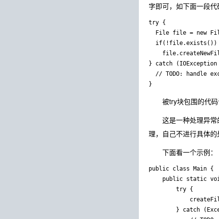
字即可，如下面一段代
try {

  File file = new Fil
  if(!file.exists())

    file.createNewFil
} catch (IOException 
  // TODO: handle exc
被try块包围的代码说
这是一种处理异常的方
理，自己不进行具体的处
下面看一个示例：
public class Main {

	public static void main(String[] args) {

		try {

			createFile();

		} catch (Exception e) {
