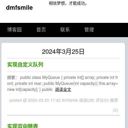
相信梦想，才能成功。
dmfsmile
博客园
首页
联系
管理
2024年3月25日
实现自定义队列
摘要： public class MyQueue { private int[] array; private int fr
ont; private int rear; public MyQueue(int capacity){ this.array=
new int[capacity]; } public
阅读全文
posted @ 2024-03-25 17:42 dmfsimle
阅读(28)
评论(0)
推荐
(0)
实现双向链表