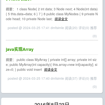
摘要： 1 class Node{ 2 int data; 3 Node next; 4 Node(int data)
{ 5 this.data=data; 6 } 7 } 8 public class MyNodes { 9 private N
ode head; 10 private Node last;
阅读全文
posted @ 2024-03-25 17:41 dmfsimle
阅读(20)
评论(0)
推荐
(0)
java实现Array
摘要： public class MyArray { private int[] array; private int siz
e; public MyArray(int capacity){ this.array=new int[capacity]; si
ze=0; } public void insert
阅读全文
posted @ 2024-03-25 17:40 dmfsimle
阅读(37)
评论(0)
推荐
(0)
2016年8月23日