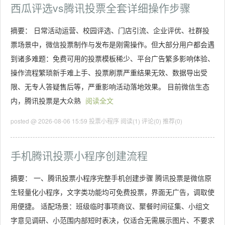
西瓜评选vs腾讯投票全套详细操作步骤
摘要： 日常活动运营、校园评选、门店引流、企业评优、社群投
票场景中，微信投票制作与发布是刚需操作。但大部分用户都会遇
到诸多难题：免费可用的投票模板稀少、平台广告繁多影响体验、
操作流程繁琐新手难上手、投票刷票严重结果无效、数据导出受
限、无专人答疑售后等，严重影响活动落地效果。 目前微信生态
内，腾讯投票是大众熟
阅读全文
posted @ 2026-08-06 15:59 投票小程序
阅读(1)
评论(0)
推荐(0)
手机腾讯投票小程序创建流程
摘要： 一、腾讯投票小程序完整手机创建步骤 腾讯投票是微信原
生轻量化小程序，文字类功能均可免费投票，界面无广告，调取使
用便捷。 适配场景：班级临时事项商议、聚餐时间征集、小组文
字意见调研、小范围内部短时表决，仅适合无需展示图片、不要求