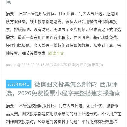
南
摘要： 日常不管是班级评优、社团比赛、门店人气评选，还是团
队方案征集，线上投票都是刚需。很多人只会用微信自带简易投
票，排版简陋、没有防刷、无法展示图片视频，很难满足正式评选
需求。最近一直在用西瓜评选小程序，界面清爽、基础功能免费、
操作门槛极低，今天整理一份超细致保姆级教程，从找到工具、搭
建投票、细节设置到发
阅读全文
posted @ 2026-08-06 15:36 投票小程序
阅读(2)
评论(0)
推荐(0)
微信图文投票怎么制作？西瓜评
2026年8月4日
选，2026免费投票小程序完整搭建实操指南
摘要： 不管是校园风采评比、门店人气评选、企业评优、摄影作
品大赛，图文投票都是使用频率最高的线上评选形式。不少用户在
制作图文投票时，经常遇到各类棘手问题：平台免费模板数量稀