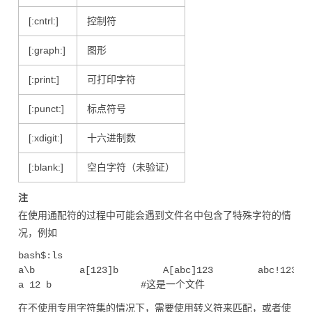
[:cntrl:]
控制符
[:graph:]
图形
[:print:]
可打印字符
[:punct:]
标点符号
[:xdigit:]
十六进制数
[:blank:]
空白字符（未验证）
注
在使用通配符的过程中可能会遇到文件名中包含了特殊字符的情
况，例如
bash$:ls

a\b        a[123]b        A[abc]123        abc!123

在不使用专用字符集的情况下，需要使用转义符来匹配，或者使