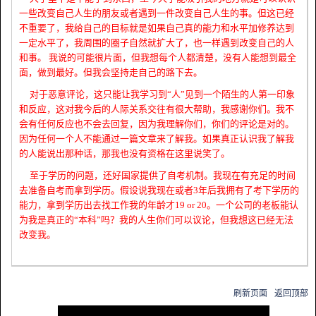
一些改变自己人生的朋友或者遇到一件改变自己人生的事。但这已经
不重要了，我给自己的目标就是如果自己真的能力和水平加修养达到
一定水平了，我周围的圈子自然就扩大了，也一样遇到改变自己的人
和事。 我说的可能很片面，但我想每个人都清楚，没有人能想到最全
面，做到最好。但我会坚持走自己的路下去。
对于恶意评论，这只能让我学习到“人”见到一个陌生的人第一印象
和反应，这对我今后的人际关系交往有很大帮助，我感谢你们。我不
会有任何反应也不会去回复，因为我理解你们，你们的评论是对的。
因为任何一个人不能通过一篇文章来了解我。如果真正认识我了解我
的人能说出那种话，那我也没有资格在这里说笑了。
至于学历的问题，还好国家提供了自考机制。我现在有充足的时间
去准备自考而拿到学历。假设说我现在或者3年后我拥有了考下学历的
能力，拿到学历出去找工作我的年龄才19 or 20。一个公司的老板能认
为我是真正的“本科”吗？我的人生你们可以议论，但我想这已经无法
改变我。
刷新页面
返回顶部