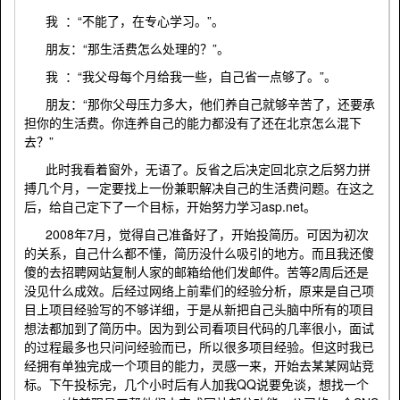
我 ：“不能了，在专心学习。”。
朋友：“那生活费怎么处理的？”。
我 ：“我父母每个月给我一些，自己省一点够了。”。
朋友：“那你父母压力多大，他们养自己就够辛苦了，还要承
担你的生活费。你连养自己的能力都没有了还在北京怎么混下
去？”
此时我看着窗外，无语了。反省之后决定回北京之后努力拼
搏几个月，一定要找上一份兼职解决自己的生活费问题。在这之
后，给自己定下了一个目标，开始努力学习asp.net。
2008年7月，觉得自己准备好了，开始投简历。可因为初次
的关系，自己什么都不懂，简历没什么吸引的地方。而且我还傻
傻的去招聘网站复制人家的邮箱给他们发邮件。苦等2周后还是
没见什么成效。后经过网络上前辈们的经验分析，原来是自己项
目上项目经验写的不够详细，于是从新把自己头脑中所有的项目
想法都加到了简历中。因为到公司看项目代码的几率很小，面试
的过程最多也只问问经验而已，所以很多项目经验。但这时我已
经拥有单独完成一个项目的能力，灵感一来，开始去某某网站竞
标。下午投标完，几个小时后有人加我QQ说要免谈，想找一个