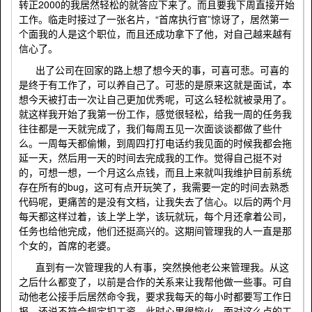
转正2000的我居然轻松的就答应下来了。而且要我下周直接开始
工作。临走时接过了一张名片，“首席执行官”惊讶了，居然第一
个面我的人是这个职位，而且还成功拿下了他，对自己越来越有
信心了。
出了公司在回家的路上想了想今天的事，可喜可悲。可喜的
是终于有工作了，可以养自己了。可悲的是原来这就是面试，本
想今天被打击一次让自己更加优秀呢，可这么轻松就被录用了。
就这样我开始了我第一份工作，感觉很轻松，给我一周的任务我
往往都是一天就完成了，我们每周五见一次面谈谈都做了些什
么。一周每天都偷懒，到周四打打电话约我见面的时候我都会拖
延一天，然后用一天的时间去完成我的工作。觉得自己挺不对
的，可想一想，一个月这么点钱，而且上来就叫我维护目前系统
存在所有的bug，这可有点开玩笑了，我需要一定的时间去熟悉
代码呢，更痛苦的是没有文档，让我失去了信心。以后的两个月
每天都这样过着，该上学上学，该玩就玩，每个月还拿着公司，
任务也给他完成，他们还挺高兴的。这期间管理我的人一直是那
个女的，首席的老婆。
直到有一次管理我的人有事，突然换他老公来管理我。从这
之后什么都变了，以前是合作的关系来让我帮他做一些事。可自
动他老公接手后居然命令我，要求我每天的每小时都要写工作日
报，还说不符合规定扣工资。此时心里很恼火，面对这么点的工