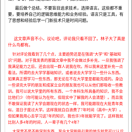
最后做个总结，不要盲目追求技术，选择语言。这些都不重
要，要培养自己的逻辑思维能力和业务经验。语言只是工具，有
了思想和经验后学一门新技术只是时间问题。
这文章声音不小，议论吧，评论我只看不回了。林子大了真是
什么鸟都有。
针对评论我看到了几个点，主要趋势还是在强调“大学”和“基础知
识”问题。对于我发表的那篇文章中我不会做过多补充，一旦我强调了
我满足能力之后，还会出现一群人说我在吹。所以我来这里补充一点
看法。所谓的去大学学基础知识，或者说去大学学习一些什么东西。
如果真正想学习一些东西，那无论在不在大学里是都能完成的。身边
一些读完大学的朋友和成家立业的朋友我也可以从他们那吸收一些教
训。我可以说大学里的所有东西，一个本科生所具备的知识，我不会
比他们少（你可能认为在吹，但现实中了解我的人会清楚）。而且我
不敢保证我读了大学会跟现在的状态一样，我可能跟现在大批青年类
似，混日子度过大学。这样我就白白浪费了7年时间（高中+大学）。
但如果我用心去学习这7年的知识，我也许3年就能学完了。这样我就
比别人多4年的时间，人一辈子有几个4年？
大学里不是不能学到东西，至今大学能吸引我的地方就是可以认识