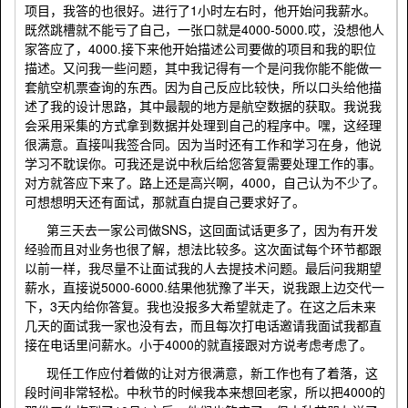
项目，我答的也很好。进行了1小时左右时，他开始问我薪水。
既然跳槽就不能亏了自己，一张口就是4000-5000.哎，没想他人
家答应了，4000.接下来他开始描述公司要做的项目和我的职位
描述。又问我一些问题，其中我记得有一个是问我你能不能做一
套航空机票查询的东西。因为自己反应比较快，所以口头给他描
述了我的设计思路，其中最靓的地方是航空数据的获取。我说我
会采用采集的方式拿到数据并处理到自己的程序中。嘿，这经理
很满意。直接叫我签合同。因为当时还有工作和学习在身，他说
学习不耽误你。可我还是说中秋后给您答复需要处理工作的事。
对方就答应下来了。路上还是高兴啊，4000，自己认为不少了。
可想想明天还有面试，那就直白提自己要求好了。
第三天去一家公司做SNS，这回面试话更多了，因为有开发
经验而且对业务也很了解，想法比较多。这次面试每个环节都跟
以前一样，我尽量不让面试我的人去提技术问题。最后问我期望
薪水，直接说5000-6000.结果他犹豫了半天，说我跟上边交代一
下，3天内给你答复。我也没报多大希望就走了。在这之后未来
几天的面试我一家也没有去，而且每次打电话邀请我面试我都直
接在电话里问薪水。小于4000的就直接跟对方说考虑考虑了。
现任工作应付着做的让对方很满意，新工作也有了着落，这
段时间非常轻松。中秋节的时候我本来想回老家，所以把4000的