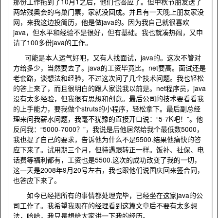
那份工作拖到了10月1之后，他们也答应了。但中秋节朋友送了
两站残奥会的鸟巢门票，家就没回成。并且有一天晚上朋友家没
网，来我这边投简历，他是做java的。因为我自己就很喜欢
java，但水平和经验不是很好，但有基础。我也就凑热闹，又申
请了100多份java的工作。
可能是本人运气好吧，又有人找面试，java的。这次不管对
方给多少，当然要去了。java的工资毕竟比。net要高。面试还是
老套路，谈想法和经验，不过这次问了几个技术问题。我也轻松
的答上来了，而且很明白的跟人家说我以前是。net程序员，java
没有太多经验，但我很有思想和创意。最后公司的技术要看看我
的上手能力，要我做个struts的小程序，轻松拿下。最后副总经
理来问我薪水问题，我毫不犹豫的直接开口说：“5-7K吧！”。他
反问我：“5000-7000？”，我说是后他居然给我个最低数5000，
我也提了自己的要求，告诉他为什么不是5500.结果他痛快的答
应下来了。试用期三个月，但待遇跟转正一样。饭补、社保、电
话费等福利都有，工资也是5500.这次的成功改变了我的一切，
这一天是2008年9月20号左右，我也跟他们说国庆回来签合同，
也答应下来了。
如今已经把所有的事情都处理完毕，已经坐在这家java的公
司工作了。我希望我现在的经理看到这篇文章后不要有太多想
法，哈哈，我只是想给大家讲一下我的经历。