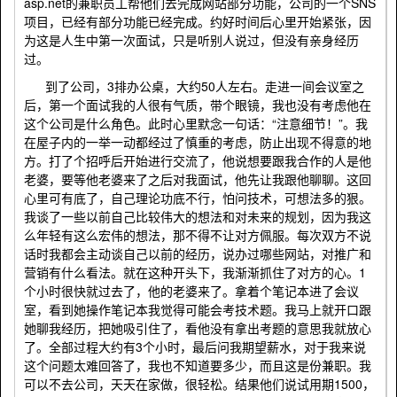
asp.net的兼职员工帮他们去完成网站部分功能，公司的一个SNS
项目，已经有部分功能已经完成。约好时间后心里开始紧张，因
为这是人生中第一次面试，只是听别人说过，但没有亲身经历
过。
到了公司，3排办公桌，大约50人左右。走进一间会议室之
后，第一个面试我的人很有气质，带个眼镜，我也没有考虑他在
这个公司是什么角色。此时心里默念一句话：“注意细节！”。我
在屋子内的一举一动都经过了慎重的考虑，防止出现不得意的地
方。打了个招呼后开始进行交流了，他说想要跟我合作的人是他
老婆，要等他老婆来了之后对我面试，他先让我跟他聊聊。这回
心里可有底了，自己理论功底不行，怕问技术，可想法多的狠。
我谈了一些以前自己比较伟大的想法和对未来的规划，因为我这
么年轻有这么宏伟的想法，那不得不让对方佩服。每次双方不说
话时我都会主动谈自己以前的经历，说办过哪些网站，对推广和
营销有什么看法。就在这种开头下，我渐渐抓住了对方的心。1
个小时很快就过去了，他的老婆来了。拿着个笔记本进了会议
室，看到她操作笔记本我觉得可能会考技术题。我马上就开口跟
她聊我经历，把她吸引住了，看他没有拿出考题的意思我就放心
了。全部过程大约有3个小时，最后问我期望薪水，对于我来说
这个问题太难回答了，我也不知道要多少，而且这是份兼职。我
可以不去公司，天天在家做，很轻松。结果他们说试用期1500，