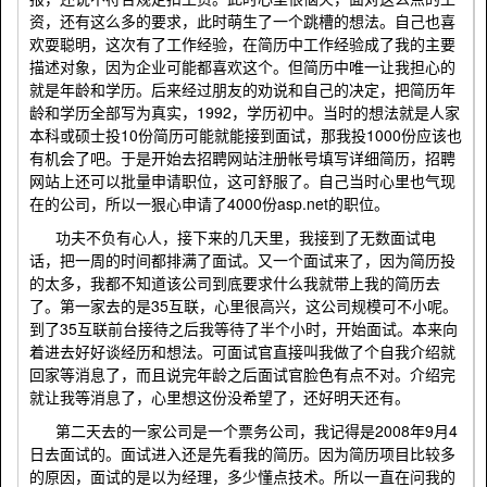
资，还有这么多的要求，此时萌生了一个跳槽的想法。自己也喜
欢耍聪明，这次有了工作经验，在简历中工作经验成了我的主要
描述对象，因为企业可能都喜欢这个。但简历中唯一让我担心的
就是年龄和学历。后来经过朋友的劝说和自己的决定，把简历年
龄和学历全部写为真实，1992，学历初中。当时的想法就是人家
本科或硕士投10份简历可能就能接到面试，那我投1000份应该也
有机会了吧。于是开始去招聘网站注册帐号填写详细简历，招聘
网站上还可以批量申请职位，这可舒服了。自己当时心里也气现
在的公司，所以一狠心申请了4000份asp.net的职位。
功夫不负有心人，接下来的几天里，我接到了无数面试电
话，把一周的时间都排满了面试。又一个面试来了，因为简历投
的太多，我都不知道该公司到底要求什么我就带上我的简历去
了。第一家去的是35互联，心里很高兴，这公司规模可不小呢。
到了35互联前台接待之后我等待了半个小时，开始面试。本来向
着进去好好谈经历和想法。可面试官直接叫我做了个自我介绍就
回家等消息了，而且说完年龄之后面试官脸色有点不对。介绍完
就让我等消息了，心里想这份没希望了，还好明天还有。
第二天去的一家公司是一个票务公司，我记得是2008年9月4
日去面试的。面试进入还是先看我的简历。因为简历项目比较多
的原因，面试的是以为经理，多少懂点技术。所以一直在问我的