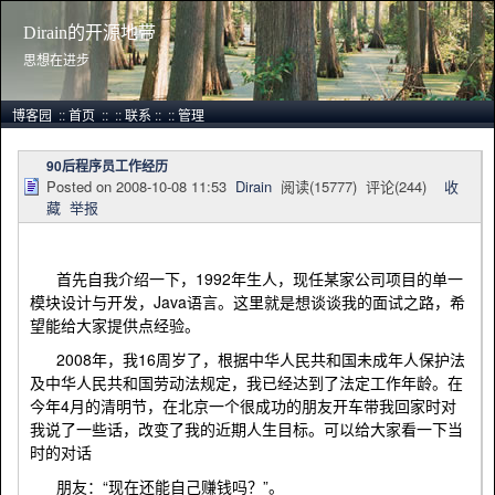
Dirain的开源地带
思想在进步
博客园
::
首页
::
::
联系
::
::
管理
90后程序员工作经历
Posted on
2008-10-08 11:53
Dirain
阅读(
15777
) 评论(
244
)
收
藏
举报
首先自我介绍一下，1992年生人，现任某家公司项目的单一
模块设计与开发，Java语言。这里就是想谈谈我的面试之路，希
望能给大家提供点经验。
2008年，我16周岁了，根据中华人民共和国未成年人保护法
及中华人民共和国劳动法规定，我已经达到了法定工作年龄。在
今年4月的清明节，在北京一个很成功的朋友开车带我回家时对
我说了一些话，改变了我的近期人生目标。可以给大家看一下当
时的对话
朋友：“现在还能自己赚钱吗？”。