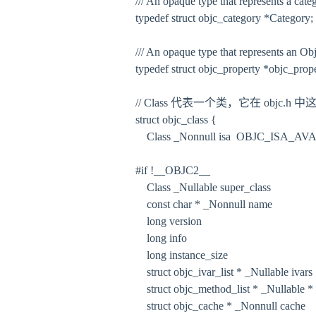
/// An opaque type that represents a
typedef struct objc_category *Category;

/// An opaque type that represents 
typedef struct objc_property *objc_proper
// Class 代表一个类，它在 objc.h 中这样定义的
struct objc_class {

    Class _Nonnull isa  OBJC_ISA_AV
#if !__OBJC2__

    Class _Nullable super_class           
    const char * _Nonnull name           
    long version                             
    long info                                 
    long instance_size                      
    struct objc_ivar_list * _Nullable iva
    struct objc_method_list * _Nullable
    struct objc_cache * _Nonnull cache  