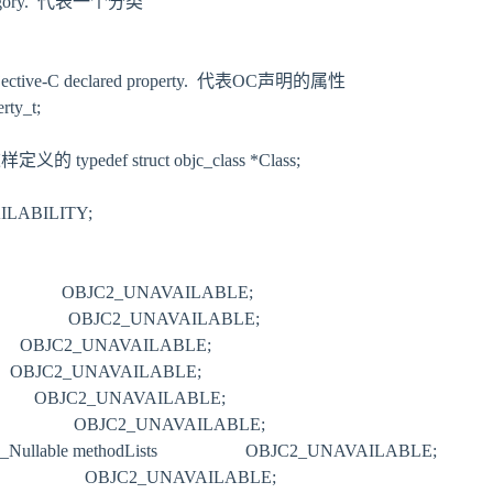
 category.  代表一个分类

an Objective-C declared property.  代表OC声明的属性

ty_t;

 typedef struct objc_class *Class;

AILABILITY;

                   OBJC2_UNAVAILABLE;

                    OBJC2_UNAVAILABLE;

                OBJC2_UNAVAILABLE;

               OBJC2_UNAVAILABLE;

                 OBJC2_UNAVAILABLE;

rs                  OBJC2_UNAVAILABLE;

 * _Nullable methodLists                    OBJC2_UNAVAILABLE;

                     OBJC2_UNAVAILABLE;
