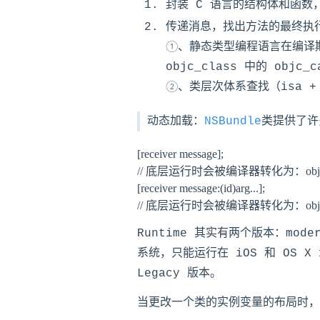
封装 C 语言的结构体和函
传递消息，找出方法的最终执
①、静态类型编程语言在编译
objc_class 中的 obj
②、类层次体系查找（isa + 
动态加载：
NSBundle
类提供了许
[receiver message];  

// 底层运行时会被编译器转化为：objc_msgSen
[receiver message:(id)arg...]; 

Runtime 其实有两个版本：moder
系统，只能运行在 iOS 和 OS X 
Legacy 版本。
当更改一个类的实例变量的布局时，