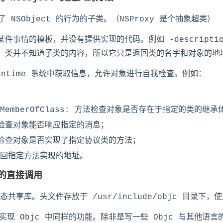
 NSObject 的行为的子类。（NSProxy 是个抽象超类）
成某件事情的模板，并没有提供实现的代码。例如 -descript
ct 类并不知道子类的内容，所以它只是返回类的名字和对象的地
 Runtime 系统中获取信息，允许对象进行自我检查。例如：
 -isMemberOfClass: 方法检查对象是否存在于指定的类的继
or: 检查对象能否响应指定的消息；
col: 检查对象是否实现了指定协议类的方法；
r: 返回指定方法实现的地址。
数的直接调用
态共享库。头文件存放于 /usr/include/objc 目录下，使
现 Objc 中同样的功能。除非是写一些 Objc 与其他语言的