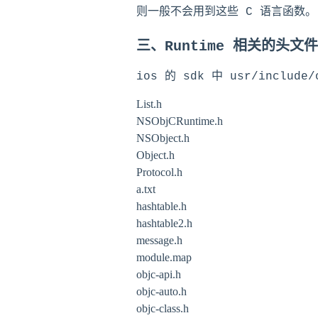
则一般不会用到这些 C 语言函数。
三、Runtime 相关的头文件
ios 的 sdk 中 usr/inclu
List.h

NSObjCRuntime.h

NSObject.h

Object.h

Protocol.h

a.txt

hashtable.h

hashtable2.h

message.h

module.map

objc-api.h

objc-auto.h

objc-class.h
