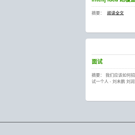
摘要：
阅读全文
面试
摘要： 我们应该如何招聘
试一个人 - 刘未鹏 刘润：