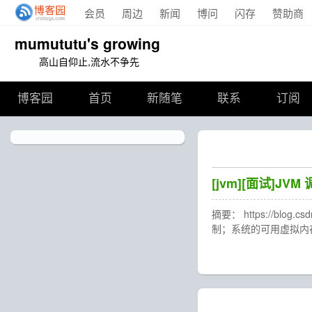
会员
周边
新闻
博问
闪存
赞助商
mumututu's growing
高山自仰止,流水不争先
博客园
首页
新随笔
联系
订阅
[jvm][面试]JV
摘要： https://blog
制；系统的可用虚拟内存