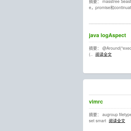
摘要： masstree
e，promise和con
java logAspect
摘要： @Around("executio
(..
阅读全文
vimrc
摘要： augroup filetype 
set smart
阅读全文