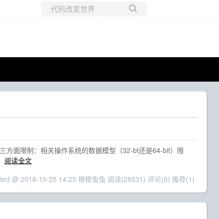
所有博客
当前博客
M 中最大堆大小有三方面限制：相关操作系统的数据模型（32-bt还是64-bit）限
；
阅读全文
sted @ 2018-10-25 14:25 穆穆兔兔
阅读(28531)
评论(0)
推荐(1)