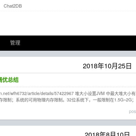
Chat2DB
管理
2018年10月25日
M 调优总结
.csdn.net/wfh6732/article/details/57422967 堆大小设置JV
限制；系统的可用物理内存限制。32位系统下，一般限制在1.5G~2G
po
2018年8月10日