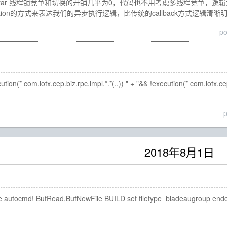
 Seastar 线程锁竞争和切换的开销几乎为0，代码也不用考虑多线程竞争，逻
tinuation的方式来表达我们的异步执行逻辑，比传统的callback方式逻
p
n(* com.iotx.cep.biz.rpc.impl.*.*(..)) " + "&& !execution(* com.iotx.
2018年8月1日
autocmd! BufRead,BufNewFile BUILD set filetype=bladeaugroup endco