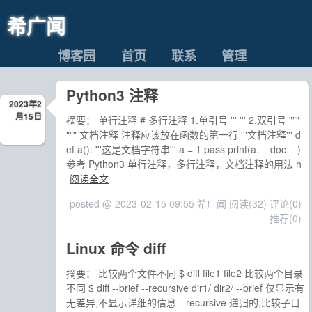
希广闻
博客园
首页
联系
管理
Python3 注释
2023年2
月15日
摘要： 单行注释 # 多行注释 1.单引号 ''' ''' 2.双引号 """
""" 文档注释 注释应该放在函数的第一行 '''文档注释''' d
ef a(): '''这是文档字符串''' a = 1 pass print(a.__doc__)
参考 Python3 单行注释，多行注释，文档注释的用法 h
阅读全文
posted @ 2023-02-15 09:55 希广闻
阅读(32)
评论(0)
推荐(0)
Linux 命令 diff
摘要： 比较两个文件不同 $ diff file1 file2 比较两个目录
不同 $ diff --brief --recursive dir1/ dir2/ --brief 仅显示有
无差异,不显示详细的信息 --recursive 递归的,比较子目