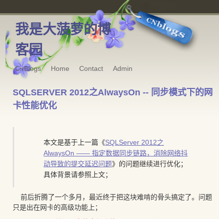
我是大菠萝的博
客园
CnBlogs
Home
Contact
Admin
SQLSERVER 2012之AlwaysOn -- 同步模式下的网
卡性能优化
本文是基于上一篇《
SQLServer 2012之
AlwaysOn —— 指定数据同步链路，消除网络抖
动导致的提交延迟问题
》的问题继续进行优化；
具体背景请参照上文；
前后折腾了一个多月，最近终于把这块难啃的骨头搞定了。问题
只是出在网卡的高级功能上；