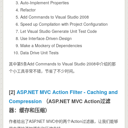
Auto-Implement Properties
Refactor
Add Commands to Visual Studio 2008
Speed up Compilation with Project Configuration
Let Visual Studio Generate Unit Test Code
Use Interface-Driven-Design
Make a Mockery of Dependencies
Data Drive Unit Tests
其中第5条Add Commands to Visual Studio 2008中介绍的那
个小工具非常不错，节省了不少时间。
[2]
ASP.NET MVC Action Filter - Caching and
Compression
（ASP.NET MVC Action过滤
器：缓存和压缩）
作者给出了ASP.NET MVC中的两个Action过滤器，让我们能够