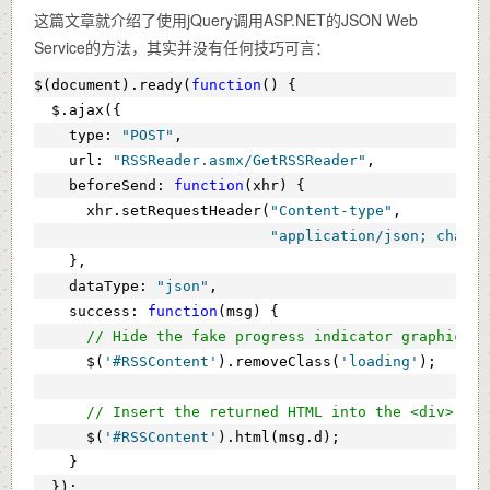
这篇文章就介绍了使用jQuery调用ASP.NET的JSON Web
Service的方法，其实并没有任何技巧可言：
$(document).ready(
function
() {
  $.ajax({
    type: 
"POST"
,
    url: 
"RSSReader.asmx/GetRSSReader"
,
    beforeSend: 
function
(xhr) {
      xhr.setRequestHeader(
"Content-type"
, 
"application/json; charse
    },
    dataType: 
"json"
,
    success: 
function
(msg) {
// Hide the fake progress indicator graphic.
      $(
'#RSSContent'
).removeClass(
'loading'
);
// Insert the returned HTML into the <div>.
      $(
'#RSSContent'
).html(msg.d);
    }
  });