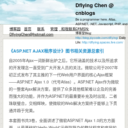
Dflying Chen @
cnblogs
Be a programmer here. Atlas,
ASP.NET, .NET, Javascript, PHP, and
博客园
首页
联系
管理
和我联系，MSN:
C#
博客堂Blog:
DflyingChen@hotmail.com
http://blog.joycode.com/dflying/
Daily
Life:
http://dflying.spaces.live.com/
《ASP.NET AJAX程序设计》图书相关资源总索引
自2005年Ajax一词新鲜出炉之后，它所涵盖的技术以及所追求
的开发理念一直受到广大开发人员的关注。微软公司于2007年
初正式发布了其主推的下一代Web用户界面的核心Ajax框架
——ASP.NET Ajax 1.0（代号Atlas）。ASP.NET Ajax作为微软
的一整套Ajax解决方案，提供了众多其他框架难以企及的完善
而强大的功能，并作为ASP.NET的最重要补充及时出现，二者
珠联璧合，交相辉映，使微软的Web解决方案终于能够上下贯
通并趋于完美。
本套图书共3卷，全面讲述了微软ASP.NET Ajax 1.0的方方面
面，从最基础的“Hello World”示例到复杂的整站程序和底层的