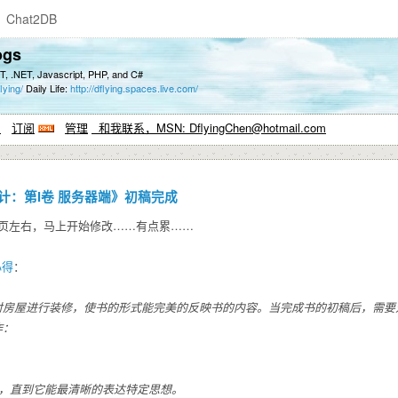
Chat2DB
ogs
T, .NET, Javascript, PHP, and C#
lying/
Daily Life:
http://dflying.spaces.live.com/
系
订阅
管理
和我联系，MSN: DflyingChen@hotmail.com
程序设计：第I卷 服务器端》初稿完成
0页左右，马上开始修改……有点累……
心得
：
对房屋进行装修，使书的形式能完美的反映书的内容。当完成书的初稿后，需要
作：
语，直到它能最清晰的表达特定思想。