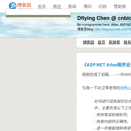
会员
周边
新闻
博问
闪存
赞助商
Dflying Chen @ cnbl
Be a programmer here. Atlas, ASP.NE
博客堂Blog:
http://blog.joycode.com/df
博客园
首页
新随笔
联
《ASP.NET Atlas
刚刚完成了初稿……一共40
引用一下孙卫琴老师的
润色
对书进行润色就好比
中，主要负责以下工
- 修改笔误和错别字。
- 核查内容的正确性。
- 进一步推敲措辞用