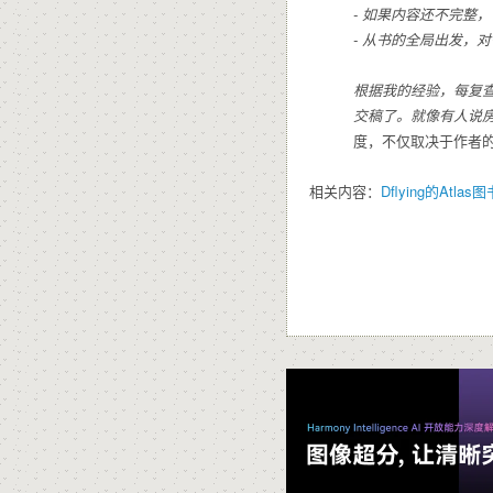
- 如果内容还不完整
- 从书的全局出发，
根据我的经验，每复
交稿了。就像有人说
度，不仅取决于作者
相关内容：
Dflying的A