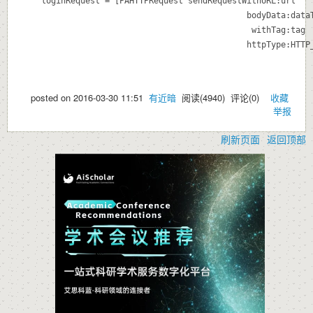
    loginRequest = [PAHTTPRequest sendRequestWithURL:url

                                              bodyData:dataT
                                               withTag:tag

posted on
2016-03-30 11:51
有近暗
阅读(
4940
) 评论(
0
)
收藏
举报
刷新页面
返回顶部