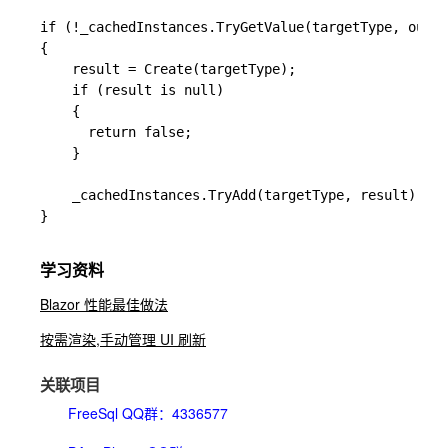
if (!_cachedInstances.TryGetValue(targetType, out r
{

    result = Create(targetType);

    if (result is null)

    {

      return false;

    }

    _cachedInstances.TryAdd(targetType, result);

}

学习资料
Blazor 性能最佳做法
按需渲染,手动管理 UI 刷新
关联项目
FreeSql QQ群：4336577