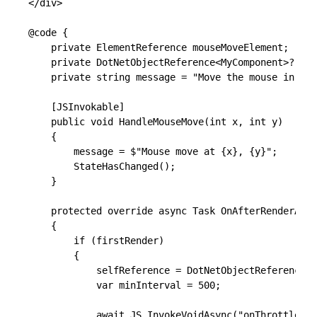
</div>

@code {

    private ElementReference mouseMoveElement;

    private DotNetObjectReference<MyComponent>? sel
    private string message = "Move the mouse in the
    [JSInvokable]

    public void HandleMouseMove(int x, int y)

    {

        message = $"Mouse move at {x}, {y}";

        StateHasChanged();

    }

    protected override async Task OnAfterRenderAsyn
    {

        if (firstRender)

        {

            selfReference = DotNetObjectReference.C
            var minInterval = 500;

            await JS.InvokeVoidAsync("onThrottledMo