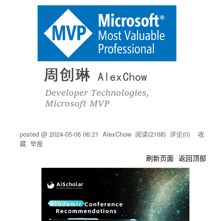
posted @
2024-05-06 06:21
AlexChow
阅读(
2168
) 评论(
0
)
收
藏
举报
刷新页面
返回顶部