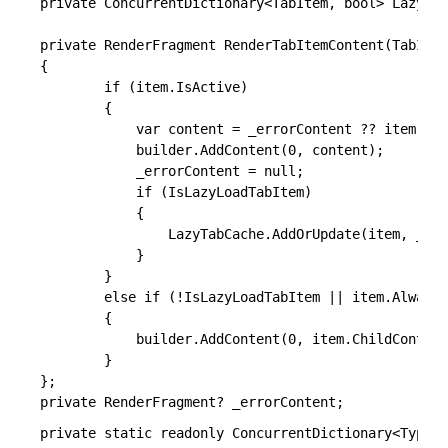
private ConcurrentDictionary<TabItem, bool> LazyTab
private RenderFragment RenderTabItemContent(TabItem
{

        if (item.IsActive)

        {

            var content = _errorContent ?? item.Chi
            builder.AddContent(0, content);

            _errorContent = null;

            if (IsLazyLoadTabItem)

            {

                LazyTabCache.AddOrUpdate(item, _ =>
            }

        }

        else if (!IsLazyLoadTabItem || item.AlwaysL
        {

            builder.AddContent(0, item.ChildContent
        }

};

private static readonly ConcurrentDictionary<Type, 