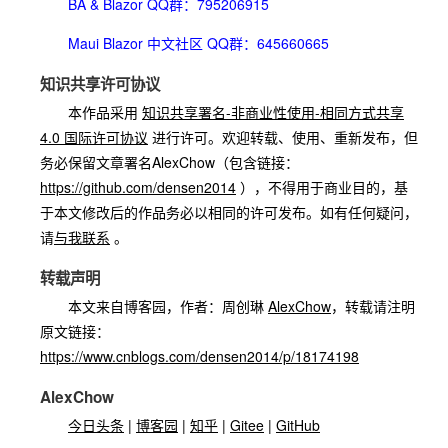
BA & Blazor QQ群：795206915
Maui Blazor 中文社区 QQ群：645660665
知识共享许可协议
本作品采用
知识共享署名-非商业性使用-相同方式共享
4.0 国际许可协议
进行许可。欢迎转载、使用、重新发布，但
务必保留文章署名AlexChow（包含链接：
https://github.com/densen2014
），不得用于商业目的，基
于本文修改后的作品务必以相同的许可发布。如有任何疑问，
请
与我联系
。
转载声明
本文来自博客园，作者：周创琳
AlexChow
，转载请注明
原文链接：
https://www.cnblogs.com/densen2014/p/18174198
AlexChow
今日头条
|
博客园
|
知乎
|
Gitee
|
GitHub