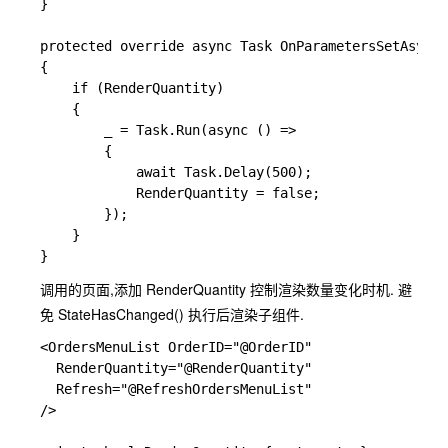
}

protected override async Task OnParametersSetAsync(
{

    if (RenderQuantity)

    {

        _ = Task.Run(async () =>

        {

            await Task.Delay(500);

            RenderQuantity = false;

        });

    }

调用的页面,添加 RenderQuantity 控制渲染数量变化时机. 避
免 StateHasChanged() 执行后渲染子组件.
<OrdersMenuList OrderID="@OrderID" 

  RenderQuantity="@RenderQuantity"

  Refresh="@RefreshOrdersMenuList"

/>
