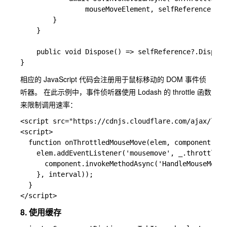
                mouseMoveElement, selfReference, mi
        }

    }

    public void Dispose() => selfReference?.Dispose
相应的 JavaScript 代码会注册用于鼠标移动的 DOM 事件侦
听器。 在此示例中，事件侦听器使用 Lodash 的 throttle 函数
来限制调用速率：
<script src="https://cdnjs.cloudflare.com/ajax/libs
<script>

  function onThrottledMouseMove(elem, component, in
    elem.addEventListener('mousemove', _.throttle(e
      component.invokeMethodAsync('HandleMouseMove'
    }, interval));

  }

8. 使用缓存