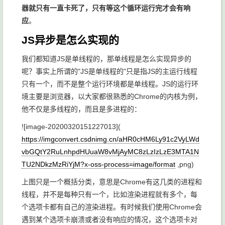
器就只有一直卡死了，只有等这个循环运行完才会有响
应
。
JS异步是怎么实现的
我们都知道JS是单线程的，那单线程是怎么实现异步的
呢？事实上所谓的"JS是单线程的"只是指JS的主运行线程
只有一个，而不是整个运行环境都是单线程。JS的运行环
境主要是浏览器，以大家都很熟悉的Chrome的内核为例，
他不仅是多线程的，而且是多进程的：
![image-20200320151227013](
https://imgconvert.csdnimg.cn/aHR0cHM6Ly91c2VyLWd
vbGQtY2RuLnhpdHUuaW8vMjAyMC8zLzIzLzE3MTA1N
TU2NDkzMzRiYjM?x-oss-process=image/format
,png)
上图只是一个概括分类，意思是Chrome有这几类的进程和
线程，并不是每种只有一个，比如渲染进程就有多个，每
个选项卡都有自己的渲染进程。有时候我们使用Chrome会
遇到某个选项卡崩溃或者没有响应的情况，这个选项卡对