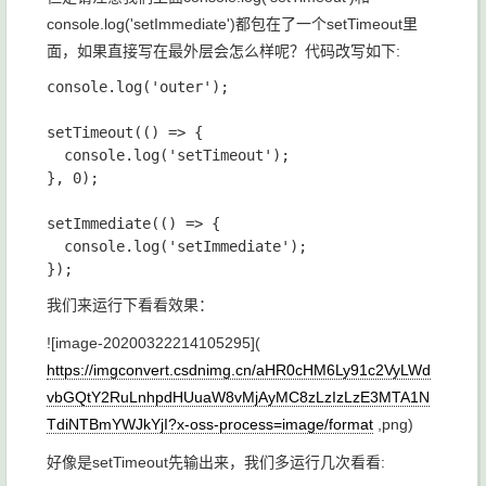
console.log('setImmediate')
都包在了一个
setTimeout
里
面，如果直接写在最外层会怎么样呢？代码改写如下:
console.log('outer');

setTimeout(() => {

  console.log('setTimeout');

}, 0);

setImmediate(() => {

  console.log('setImmediate');

我们来运行下看看效果：
![image-20200322214105295](
https://imgconvert.csdnimg.cn/aHR0cHM6Ly91c2VyLWd
vbGQtY2RuLnhpdHUuaW8vMjAyMC8zLzIzLzE3MTA1N
TdiNTBmYWJkYjI?x-oss-process=image/format
,png)
好像是
setTimeout
先输出来，我们多运行几次看看: