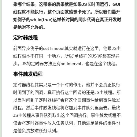
染哪个结果。这带来的后果就是如果JS长时间运行，GUI
线程就不能执行，整个页面就感觉卡死了。所以我们最开
始例子的
while(true)
这样长时间的同步代码在真正开发时
是绝对不允许的
。
定时器线程
前面异步例子的
setTimeout
其实就运行在这里，他跟JS主
线程根本不在同一个地方，所以“单线程的JS”能够实现异
步。JS的定时器方法还有
setInterval
，也是在这个线程。
事件触发线程
定时器线程其实只是一个计时的作用，他并不会真正执行
时间到了的回调，真正执行这个回调的还是JS主线程。所
以当时间到了定时器线程会将这个回调事件给到事件触发
线程，然后事件触发线程将它加到事件队列里面去。最终
JS主线程从事件队列取出这个回调执行。事件触发线程不
仅会将定时器事件放入任务队列，其他满足条件的事件也
是他负责放进任务队列。