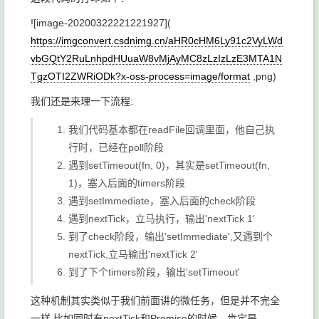
![image-20200322221221927](
https://imgconvert.csdnimg.cn/aHR0cHM6Ly91c2VyLWd
vbGQtY2RuLnhpdHUuaW8vMjAyMC8zLzIzLzE3MTA1N
TgzOTI2ZWRiODk?x-oss-process=image/format
,png)
我们还是来理一下流程:
我们代码基本都在
readFile
回调里面，他自己执
行时，已经在
poll
阶段
遇到
setTimeout(fn, 0)
，其实是
setTimeout(fn,
1)
，塞入后面的
timers
阶段
遇到
setImmediate
，塞入后面的
check
阶段
遇到
nextTick
，立马执行，输出'nextTick 1'
到了
check
阶段，输出'setImmediate',又遇到个
nextTick
,立马输出'nextTick 2'
到了下个
timers
阶段，输出'setTimeout'
这种机制其实类似于我们前面讲的微任务，但是并不完全
一样,比如同时有
nextTick
和
Promise
的时候，肯定是