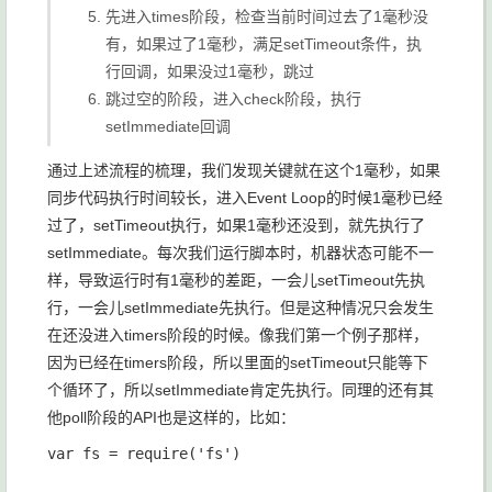
先进入
times
阶段，检查当前时间过去了1毫秒没
有，如果过了1毫秒，满足
setTimeout
条件，执
行回调，如果没过1毫秒，跳过
跳过空的阶段，进入check阶段，执行
setImmediate
回调
通过上述流程的梳理，我们发现关键就在这个1毫秒，如果
同步代码执行时间较长，进入Event Loop的时候1毫秒已经
过了，
setTimeout
执行，如果1毫秒还没到，就先执行了
setImmediate
。每次我们运行脚本时，机器状态可能不一
样，导致运行时有1毫秒的差距，一会儿
setTimeout
先执
行，一会儿
setImmediate
先执行。但是这种情况只会发生
在还没进入
timers
阶段的时候。像我们第一个例子那样，
因为已经在
timers
阶段，所以里面的
setTimeout
只能等下
个循环了，所以
setImmediate
肯定先执行。同理的还有其
他
poll
阶段的API也是这样的，比如：
var fs = require('fs')
