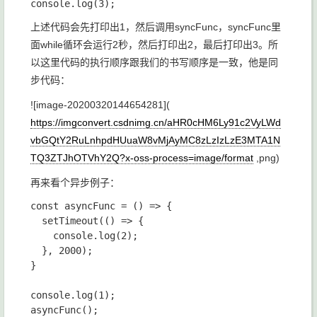
上述代码会先打印出1，然后调用
syncFunc
，
syncFunc
里
面while循环会运行2秒，然后打印出2，最后打印出3。所
以这里代码的执行顺序跟我们的书写顺序是一致，他是同
步代码：
![image-20200320144654281](
https://imgconvert.csdnimg.cn/aHR0cHM6Ly91c2VyLWd
vbGQtY2RuLnhpdHUuaW8vMjAyMC8zLzIzLzE3MTA1N
TQ3ZTJhOTVhY2Q?x-oss-process=image/format
,png)
再来看个异步例子：
const asyncFunc = () => {

  setTimeout(() => {

    console.log(2);

  }, 2000);

}

console.log(1);

asyncFunc();
