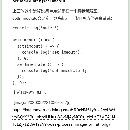
setImmediate
和
setTimeout
上面的这个流程说简单点就是
在一个异步流程
里，
setImmediate
会比定时器先执行，我们写点代码来试试：
console.log('outer');

setTimeout(() => {

  setTimeout(() => {

    console.log('setTimeout');

  }, 0);

  setImmediate(() => {

    console.log('setImmediate');

  });

上述代码运行如下:
![image-20200322210304757](
https://imgconvert.csdnimg.cn/aHR0cHM6Ly91c2VyLWd
vbGQtY2RuLnhpdHUuaW8vMjAyMC8zLzIzLzE3MTA1N
Tc1Zjk1ZDA4YzY?x-oss-process=image/format
,png)