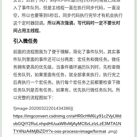
太长，达到了5秒，
asyncFunc
虽然在2秒的时候就已经进
入了事件队列，但是主线程一直在执行同步代码，一直没
空，所以也要等到5秒后，同步代码执行完毕才有机会执行
这个定时器回调。
所以再次强调，写代码时一定不要长时
间占用主线程
。
引入微任务
前面的流程图我为了便于理解，简化了事件队列，其实事
件队列里面的事件还可以分两类：宏任务和微任务。微任
务拥有更高的优先级，当事件循环遍历队列时，先检查微
任务队列，如果里面有任务，就全部拿来执行，执行完之
后再执行一个宏任务。执行每个宏任务之前都要检查下微
任务队列是否有任务，如果有，优先执行微任务队列。所
以完整的流程图如下：
![image-20200322201434386](
https://imgconvert.csdnimg.cn/aHR0cHM6Ly91c2VyLWd
vbGQtY2RuLnhpdHUuaW8vMjAyMC8zLzIzLzE3MTA1N
TY4NzA4MjBiZDY?x-oss-process=image/format
,png)