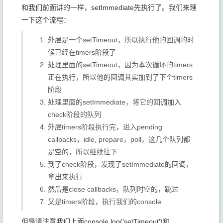
和我们前面讲的一样，
setImmediate
先执行了。我们来理
一下这个流程：
外层是一个
setTimeout
，所以执行他的回调的时
候已经在
timers
阶段了
处理里面的
setTimeout
，因为本次循环的
timers
正在执行，所以他的回调其实加到了下个
timers
阶段
处理里面的
setImmediate
，将它的回调加入
check
阶段的队列
外层
timers
阶段执行完，进入
pending
callbacks
，
idle, prepare
，
poll
，这几个队列都
是空的，所以继续往下
到了
check
阶段，发现了
setImmediate
的回调，
拿出来执行
然后是
close callbacks
，队列时空的，跳过
又是
timers
阶段，执行我们的
console
但是请注意我们上面
console.log('setTimeout')
和