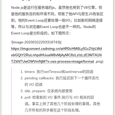
Node.js是运行在服务端的js，虽然他也用到了V8引擎，但
是他的服务目的和环境不同，导致了他API与原生JS有些区
别，他的Event Loop还要处理一些I/O，比如新的网络连接
等，所以与浏览器Event Loop也是不一样的。Node的
Event Loop是分阶段的，如下图所示：
![image-20200322203318743](
https://imgconvert.csdnimg.cn/aHR0cHM6Ly91c2VyLWd
vbGQtY2RuLnhpdHUuaW8vMjAyMC8zLzIzLzE3MTA1N
TZkNTUwOWVmNjM?x-oss-process=image/format
,png)
timers: 执行
setTimeout
和
setInterval
的回调
pending callbacks: 执行延迟到下一个循环迭代
的 I/O 回调
idle, prepare: 仅系统内部使用
poll: 检索新的 I/O 事件;执行与 I/O 相关的回
调。事实上除了其他几个阶段处理的事情，其他
几乎所有的异步都在这个阶段处理。