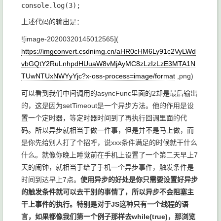
上述代码的输出是：
![image-20200320145012565](
https://imgconvert.csdnimg.cn/aHR0cHM6Ly91c2VyLWd
vbGQtY2RuLnhpdHUuaW8vMjAyMC8zLzIzLzE3MTA1N
TUwNTUxNWYyYjc?x-oss-process=image/format
,png)
可以看到我们中间调用的
asyncFunc
里面的2却是最后输出
的，这是因为
setTimeout
是一个异步方法。他的作用是设
置一个定时器，等定时器时间到了再执行回调里面的代
码。所以异步就相当于做一件事，但是并不是马上做，而
是你先给别人打了个招呼，说xxx条件满足的时候就干什么
什么。就像你晚上睡觉前在手机上设置了一个第二天早上7
天的闹钟，就相当于给了手机一个异步事件，触发条件是
时间到达早上7点。
使用异步的好处是你只需要设置好异步
的触发条件就可以去干别的事情了，所以异步不会阻塞主
干上事件的执行。特别是对于JS这种只有一个线程的语
言，如果都像我们第一个例子那样去
while(true)
，那浏览