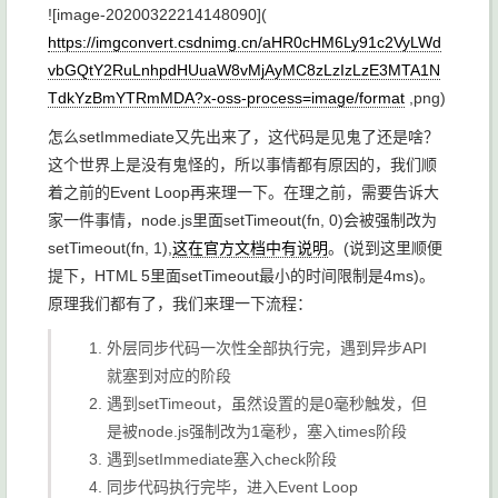
![image-20200322214148090](
https://imgconvert.csdnimg.cn/aHR0cHM6Ly91c2VyLWd
vbGQtY2RuLnhpdHUuaW8vMjAyMC8zLzIzLzE3MTA1N
TdkYzBmYTRmMDA?x-oss-process=image/format
,png)
怎么
setImmediate
又先出来了，这代码是见鬼了还是啥？
这个世界上是没有鬼怪的，所以事情都有原因的，我们顺
着之前的Event Loop再来理一下。在理之前，需要告诉大
家一件事情，node.js里面
setTimeout(fn, 0)
会被强制改为
setTimeout(fn, 1)
,
这在官方文档中有说明
。(说到这里顺便
提下，HTML 5里面
setTimeout
最小的时间限制是4ms)。
原理我们都有了，我们来理一下流程：
外层同步代码一次性全部执行完，遇到异步API
就塞到对应的阶段
遇到
setTimeout
，虽然设置的是0毫秒触发，但
是被node.js强制改为1毫秒，塞入
times
阶段
遇到
setImmediate
塞入
check
阶段
同步代码执行完毕，进入Event Loop