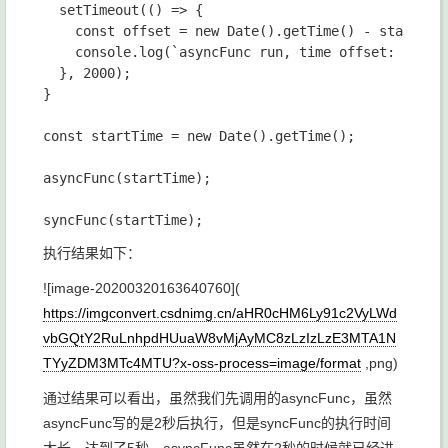
  setTimeout(() => {

    const offset = new Date().getTime() - startTime
    console.log(`asyncFunc run, time offset: ${offs
  }, 2000);

}

const startTime = new Date().getTime();

asyncFunc(startTime);

执行结果如下：
![image-20200320163640760](
https://imgconvert.csdnimg.cn/aHR0cHM6Ly91c2VyLWd
vbGQtY2RuLnhpdHUuaW8vMjAyMC8zLzIzLzE3MTA1N
TYyZDM3MTc4MTU?x-oss-process=image/format
,png)
通过结果可以看出，虽然我们先调用的
asyncFunc
，虽然
asyncFunc
写的是2秒后执行，但是
syncFunc
的执行时间