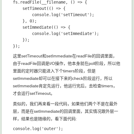
fs.readFile(__filename, () => {

    setTimeout(() => {

        console.log('setTimeout');

    }, 0);

    setImmediate(() => {

        console.log('setImmediate');

    });

这里
setTimeout
和
setImmediate
在
readFile
的回调里面，
由于
readFile
回调是I/O操作，他本身就在
poll
阶段，所以他
里面的定时器只能进入下个
timers
阶段，但是
setImmediate
却可以在接下来的
check
阶段运行，所以
setImmediate
肯定先运行，他运行完后，去检查
timers
，
才会运行
setTimeout
。
类似的，我们再来看一段代码，如果他们两个不是在最外
层，而是在
setImmediate
的回调里面，其实情况跟外层一
样，结果也是随缘的，看下面代码:
console.log('outer');
