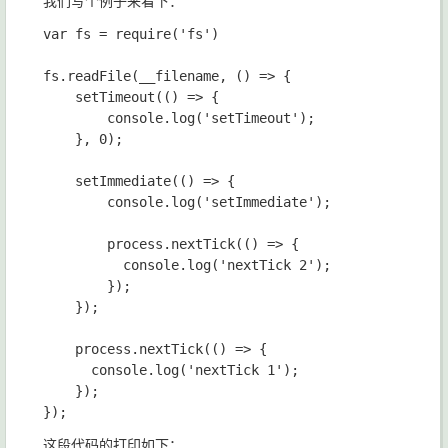
我们写个例子来看下：
var fs = require('fs')

fs.readFile(__filename, () => {

    setTimeout(() => {

        console.log('setTimeout');

    }, 0);

    setImmediate(() => {

        console.log('setImmediate');

        process.nextTick(() => {

          console.log('nextTick 2');

        });

    });

    process.nextTick(() => {

      console.log('nextTick 1');

    });

这段代码的打印如下：