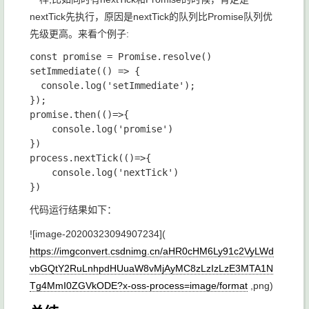
nextTick
先执行，原因是
nextTick
的队列比
Promise
队列优
先级更高。来看个例子:
const promise = Promise.resolve()

setImmediate(() => {

  console.log('setImmediate');

});

promise.then(()=>{

    console.log('promise')

})

process.nextTick(()=>{

    console.log('nextTick')

代码运行结果如下：
![image-20200323094907234](
https://imgconvert.csdnimg.cn/aHR0cHM6Ly91c2VyLWd
vbGQtY2RuLnhpdHUuaW8vMjAyMC8zLzIzLzE3MTA1N
Tg4MmI0ZGVkODE?x-oss-process=image/format
,png)