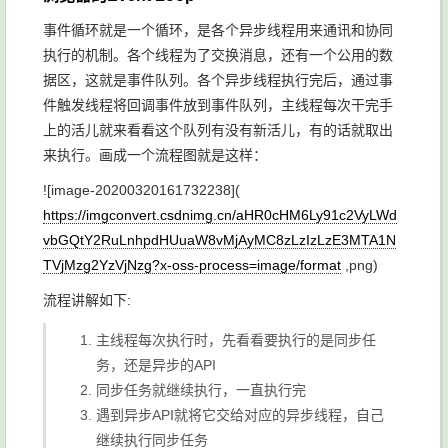
事件循环就是一个循环，是各个异步线程用来通讯和协同
执行的机制。各个线程为了交换消息，还有一个公用的数
据区，这就是事件队列。各个异步线程执行完后，通过事
件触发线程将回调事件放到事件队列，主线程每次干完手
上的活儿就来看看这个队列有没有新活儿，有的话就取出
来执行。画成一个流程图就是这样：
![image-20200320161732238](
https://imgconvert.csdnimg.cn/aHR0cHM6Ly91c2VyLWd
vbGQtY2RuLnhpdHUuaW8vMjAyMC8zLzIzLzE3MTA1N
TVjMzg2YzVjNzg?x-oss-process=image/format
,png)
流程讲解如下:
主线程每次执行时，先看看要执行的是同步任
务，还是异步的API
同步任务就继续执行，一直执行完
遇到异步API就将它交给对应的异步线程，自己
继续执行同步任务