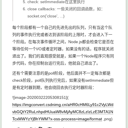
check:
setImmediate
在这里执行
close callbacks: 一些关闭的回调函数，如：
socket.on('close', ...)
每个阶段都有一个自己的先进先出的队列，只有当这个队
列的事件执行完或者达到该阶段的上限时，才会进入下一
个阶段。在每次事件循环之间，Node.js都会检查它是否在
等待任何一个I/O或者定时器，如果没有的话，程序就关闭
退出了。我们的直观感受就是，如果一个Node程序只有同
步代码，你在控制台运行完后，他就自己退出了。
还有个需要注意的是
poll
阶段，他后面并不一定每次都是
check
阶段，
poll
队列执行完后，如果没有
setImmediate
但
是有定时器到期，他会绕回去执行定时器阶段：
![image-20200322205308151](
https://imgconvert.csdnimg.cn/aHR0cHM6Ly91c2VyLWd
vbGQtY2RuLnhpdHUuaW8vMjAyMC8zLzIzLzE3MTA1N
TcxMWYzYjBhYWM?x-oss-process=image/format
,png)