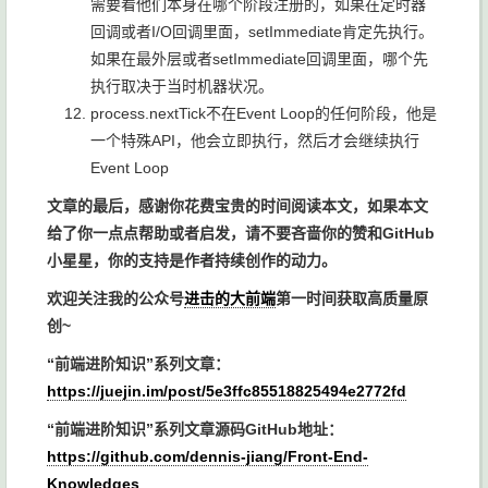
需要看他们本身在哪个阶段注册的，如果在定时器
回调或者I/O回调里面，
setImmediate
肯定先执行。
如果在最外层或者
setImmediate
回调里面，哪个先
执行取决于当时机器状况。
process.nextTick
不在Event Loop的任何阶段，他是
一个特殊API，他会立即执行，然后才会继续执行
Event Loop
文章的最后，感谢你花费宝贵的时间阅读本文，如果本文
给了你一点点帮助或者启发，请不要吝啬你的赞和GitHub
小星星，你的支持是作者持续创作的动力。
欢迎关注我的公众号
进击的大前端
第一时间获取高质量原
创~
“前端进阶知识”系列文章：
https://juejin.im/post/5e3ffc85518825494e2772fd
“前端进阶知识”系列文章源码GitHub地址：
https://github.com/dennis-jiang/Front-End-
Knowledges