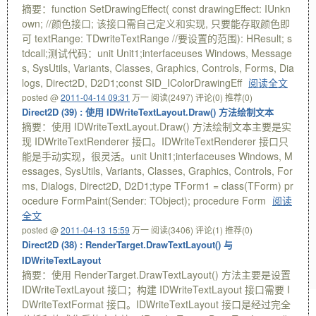
摘要：function SetDrawingEffect( const drawingEffect: IUnkn
own; //颜色接口; 该接口需自己定义和实现, 只要能存取颜色即
可 textRange: TDwriteTextRange //要设置的范围): HResult; s
tdcall;测试代码：unit Unit1;interfaceuses Windows, Message
s, SysUtils, Variants, Classes, Graphics, Controls, Forms, Dia
logs, Direct2D, D2D1;const SID_IColorDrawingEff
阅读全文
posted @
2011-04-14 09:31
万一
阅读(2497)
评论(0)
推荐(0)
Direct2D (39) : 使用 IDWriteTextLayout.Draw() 方法绘制文本
摘要：使用 IDWriteTextLayout.Draw() 方法绘制文本主要是实
现 IDWriteTextRenderer 接口。IDWriteTextRenderer 接口只
能是手动实现，很灵活。unit Unit1;interfaceuses Windows, M
essages, SysUtils, Variants, Classes, Graphics, Controls, For
ms, Dialogs, Direct2D, D2D1;type TForm1 = class(TForm) pr
ocedure FormPaint(Sender: TObject); procedure Form
阅读
全文
posted @
2011-04-13 15:59
万一
阅读(3406)
评论(1)
推荐(0)
Direct2D (38) : RenderTarget.DrawTextLayout() 与
IDWriteTextLayout
摘要：使用 RenderTarget.DrawTextLayout() 方法主要是设置
IDWriteTextLayout 接口；构建 IDWriteTextLayout 接口需要 I
DWriteTextFormat 接口。IDWriteTextLayout 接口是经过完全