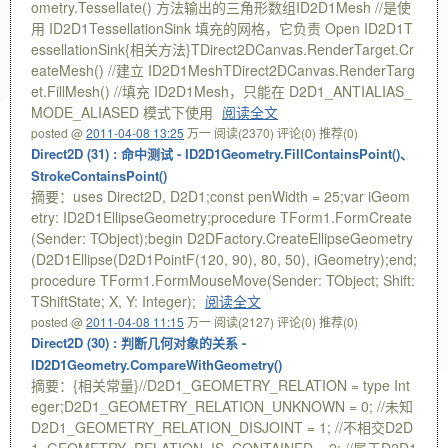
ometry.Tessellate() 方法输出的三角形数组ID2D1Mesh //是使
用 ID2D1TessellationSink 填充的网格，它负责 Open ID2D1T
essellationSink{相关方法}TDirect2DCanvas.RenderTarget.Cr
eateMesh() //建立 ID2D1MeshTDirect2DCanvas.RenderTarg
et.FillMesh() //填充 ID2D1Mesh，只能在 D2D1_ANTIALIAS_
MODE_ALIASED 模式下使用
阅读全文
posted @
2011-04-08 13:25
万一
阅读(2370)
评论(0)
推荐(0)
Direct2D (31) : 命中测试 - ID2D1Geometry.FillContainsPoint()、
StrokeContainsPoint()
摘要：uses Direct2D, D2D1;const penWidth = 25;var iGeom
etry: ID2D1EllipseGeometry;procedure TForm1.FormCreate
(Sender: TObject);begin D2DFactory.CreateEllipseGeometry
(D2D1Ellipse(D2D1PointF(120, 90), 80, 50), iGeometry);end;
procedure TForm1.FormMouseMove(Sender: TObject; Shift:
TShiftState; X, Y: Integer);
阅读全文
posted @
2011-04-08 11:15
万一
阅读(2127)
评论(0)
推荐(0)
Direct2D (30) : 判断几何对象的关系 -
ID2D1Geometry.CompareWithGeometry()
摘要：{相关常量}//D2D1_GEOMETRY_RELATION = type Int
eger;D2D1_GEOMETRY_RELATION_UNKNOWN = 0; //未知
D2D1_GEOMETRY_RELATION_DISJOINT = 1; //不相交D2D