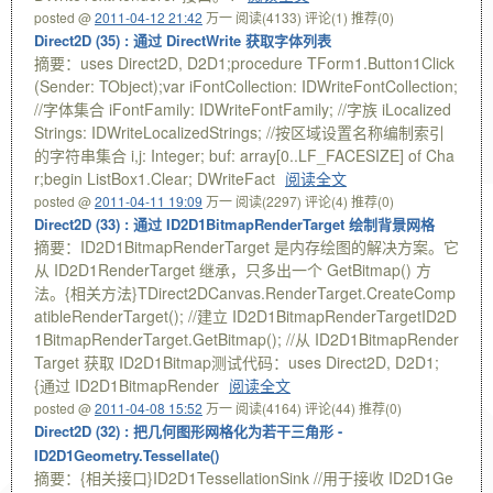
posted @
2011-04-12 21:42
万一
阅读(4133)
评论(1)
推荐(0)
Direct2D (35) : 通过 DirectWrite 获取字体列表
摘要：uses Direct2D, D2D1;procedure TForm1.Button1Click
(Sender: TObject);var iFontCollection: IDWriteFontCollection;
//字体集合 iFontFamily: IDWriteFontFamily; //字族 iLocalized
Strings: IDWriteLocalizedStrings; //按区域设置名称编制索引
的字符串集合 i,j: Integer; buf: array[0..LF_FACESIZE] of Cha
r;begin ListBox1.Clear; DWriteFact
阅读全文
posted @
2011-04-11 19:09
万一
阅读(2297)
评论(4)
推荐(0)
Direct2D (33) : 通过 ID2D1BitmapRenderTarget 绘制背景网格
摘要：ID2D1BitmapRenderTarget 是内存绘图的解决方案。它
从 ID2D1RenderTarget 继承，只多出一个 GetBitmap() 方
法。{相关方法}TDirect2DCanvas.RenderTarget.CreateComp
atibleRenderTarget(); //建立 ID2D1BitmapRenderTargetID2D
1BitmapRenderTarget.GetBitmap(); //从 ID2D1BitmapRender
Target 获取 ID2D1Bitmap测试代码：uses Direct2D, D2D1;
{通过 ID2D1BitmapRender
阅读全文
posted @
2011-04-08 15:52
万一
阅读(4164)
评论(44)
推荐(0)
Direct2D (32) : 把几何图形网格化为若干三角形 -
ID2D1Geometry.Tessellate()
摘要：{相关接口}ID2D1TessellationSink //用于接收 ID2D1Ge