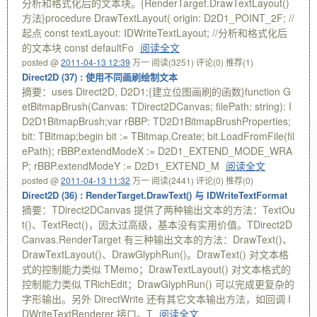
分析和格式化后的文本块。{RenderTarget.DrawTextLayout()
方法}procedure DrawTextLayout( origin: D2D1_POINT_2F; //
起点 const textLayout: IDWriteTextLayout; //分析和格式化后
的文本块 const defaultFo
阅读全文
posted @
2011-04-13 12:39
万一
阅读(3251)
评论(0)
推荐(1)
Direct2D (37) : 使用不同画刷绘制文本
摘要：uses Direct2D, D2D1;{建立位图画刷的函数}function G
etBitmapBrush(Canvas: TDirect2DCanvas; filePath: string): I
D2D1BitmapBrush;var rBBP: TD2D1BitmapBrushProperties;
bit: TBitmap;begin bit := TBitmap.Create; bit.LoadFromFile(fil
ePath); rBBP.extendModeX := D2D1_EXTEND_MODE_WRA
P; rBBP.extendModeY := D2D1_EXTEND_M
阅读全文
posted @
2011-04-13 11:32
万一
阅读(2441)
评论(0)
推荐(0)
Direct2D (36) : RenderTarget.DrawText() 与 IDWriteTextFormat
摘要：TDirect2DCanvas 提供了两种输出文本的方法：TextOu
t()、TextRect()，因太过高级，基本没有实用价值。TDirect2D
Canvas.RenderTarget 有三种输出文本的方法：DrawText()、
DrawTextLayout()、DrawGlyphRun()。DrawText() 对文本格
式的控制能力类似 TMemo；DrawTextLayout() 对文本格式的
控制能力类似 TRichEdit；DrawGlyphRun() 可以完成更复杂的
字形输出。另外 DirectWrite 还有其它文本输出方法，如回调 I
DWriteTextRenderer 接口。T
阅读全文