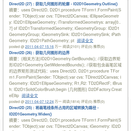
Direct2D (27) : 获取几何图形的轮廓 - ID2D1Geometry.Outline()
摘要：uses Direct2D, D2D1;procedure TForm1.FormPaint(S
ender: TObject);var cvs: TDirect2DCanvas; iEllipseGeometr
y: ID2D1EllipseGeometry; iTransformedGeometrys: array[0..
7] of ID2D1TransformedGeometry; iGeometryGroup: ID2D1
GeometryGroup; iGeometrySink: ID2D1GeometrySink; iPath
Geometry: ID2D1PathGeometry; pt
阅读全文
posted @
2011-04-07 15:16
万一
阅读(2101)
评论(0)
推荐(0)
Direct2D (26) : 获取几何图形的边界
摘要：{相关方法}ID2D1Geometry.GetBounds(); //获取边界矩
形ID2D1Geometry.GetWidenedBounds(); //获取包含画笔区域
的边界矩形测试代码：uses Direct2D, D2D1;procedure TFor
m1.FormPaint(Sender: TObject);var cvs: TDirect2DCanvas; i
Geometry: ID2D1EllipseGeometry; R1,R2: TD2DRectF; iBrus
h: ID2D1SolidColorBrush;begin {几何图形} D2DFactory.Creat
eEllip
阅读全文
posted @
2011-04-07 12:24
万一
阅读(1814)
评论(0)
推荐(0)
Direct2D (25) : 将画笔线条所占用的区域转换为路径 -
ID2D1Geometry.Widen()
摘要：uses Direct2D, D2D1;procedure TForm1.FormPaint(S
ender: TObject);var cvs: TDirect2DCanvas; iGeometry: ID2D