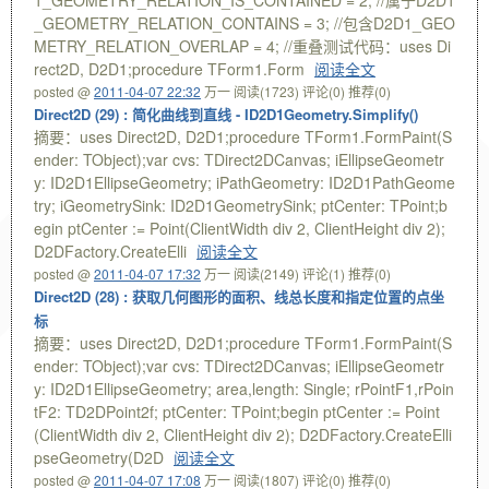
1_GEOMETRY_RELATION_IS_CONTAINED = 2; //属于D2D1
_GEOMETRY_RELATION_CONTAINS = 3; //包含D2D1_GEO
METRY_RELATION_OVERLAP = 4; //重叠测试代码：uses Di
rect2D, D2D1;procedure TForm1.Form
阅读全文
posted @
2011-04-07 22:32
万一
阅读(1723)
评论(0)
推荐(0)
Direct2D (29) : 简化曲线到直线 - ID2D1Geometry.Simplify()
摘要：uses Direct2D, D2D1;procedure TForm1.FormPaint(S
ender: TObject);var cvs: TDirect2DCanvas; iEllipseGeometr
y: ID2D1EllipseGeometry; iPathGeometry: ID2D1PathGeome
try; iGeometrySink: ID2D1GeometrySink; ptCenter: TPoint;b
egin ptCenter := Point(ClientWidth div 2, ClientHeight div 2);
D2DFactory.CreateElli
阅读全文
posted @
2011-04-07 17:32
万一
阅读(2149)
评论(1)
推荐(0)
Direct2D (28) : 获取几何图形的面积、线总长度和指定位置的点坐
标
摘要：uses Direct2D, D2D1;procedure TForm1.FormPaint(S
ender: TObject);var cvs: TDirect2DCanvas; iEllipseGeometr
y: ID2D1EllipseGeometry; area,length: Single; rPointF1,rPoin
tF2: TD2DPoint2f; ptCenter: TPoint;begin ptCenter := Point
(ClientWidth div 2, ClientHeight div 2); D2DFactory.CreateElli
pseGeometry(D2D
阅读全文
posted @
2011-04-07 17:08
万一
阅读(1807)
评论(0)
推荐(0)