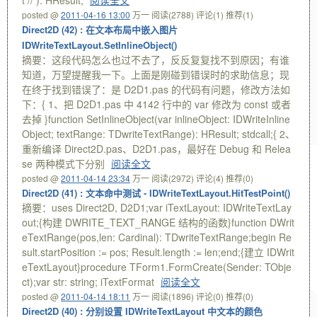
t // ): HResult;
阅读全文
posted @
2011-04-16 13:00
万一
阅读(2788)
评论(1)
推荐(1)
Direct2D (42) : 在文本布局中嵌入图片
IDWriteTextLayout.SetInlineObject()
摘要：这段代码怎么也过不去了，反反复复找不到原因；有谁
知道，万望提醒我一下。上面是刚碰到错误时的求助信息；现
在终于找到错误了：是 D2D1.pas 的代码有问题，修改方法如
下：{ 1、把 D2D1.pas 中 4142 行中的 var 修改为 const 或者
去掉 }function SetInlineObject(var inlineObject: IDWriteInline
Object; textRange: TDwriteTextRange): HResult; stdcall;{ 2、
重新编译 Direct2D.pas、D2D1.pas，最好在 Debug 和 Relea
se 两种模式下分别
阅读全文
posted @
2011-04-14 23:34
万一
阅读(2972)
评论(4)
推荐(0)
Direct2D (41) : 文本命中测试 - IDWriteTextLayout.HitTestPoint()
摘要：uses Direct2D, D2D1;var iTextLayout: IDWriteTextLay
out;{构建 DWRITE_TEXT_RANGE 结构的函数}function DWrit
eTextRange(pos,len: Cardinal): TDwriteTextRange;begin Re
sult.startPosition := pos; Result.length := len;end;{建立 IDWrit
eTextLayout}procedure TForm1.FormCreate(Sender: TObje
ct);var str: string; iTextFormat
阅读全文
posted @
2011-04-14 18:11
万一
阅读(1896)
评论(0)
推荐(0)
Direct2D (40) : 分别设置 IDWriteTextLayout 中文本的颜色