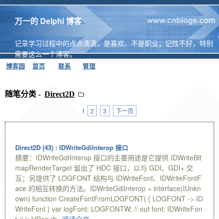
万一的 Delphi 博客
记录学习过程中的点点滴滴，是喜欢、不是职业；记性不好，特别
需要这么一个博客。
博客园
首页
联系
管理
随笔分类 -
Direct2D
1
2
3
下一页
Direct2D (43) : IDWriteGdiInterop 接口
摘要：IDWriteGdiInterop 接口的主要用途是它提供 IDWriteBit
mapRenderTarget 留出了 HDC 接口，以与 GDI、GDI+ 交
互；另提供了 LOGFONT 结构与 IDWriteFont、IDWriteFontF
ace 的相互转换的方法。IDWriteGdiInterop = interface(IUnkn
own) function CreateFontFromLOGFONT( { LOGFONT -> ID
WriteFont } var logFont: LOGFONTW; // out font: IDWriteFon