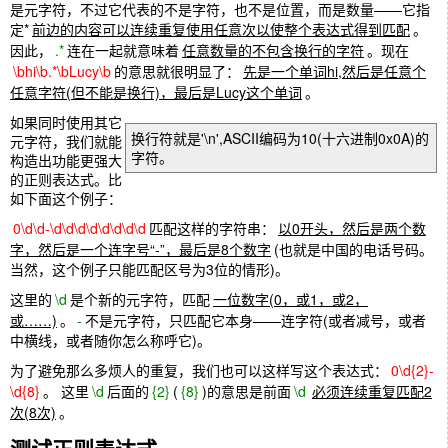
是元字符，不过它代表的不是字符，也不是位置，而是数量——它指
定*
前边的内容可以连续重复使用任意次以使整个表达式得到匹配
。
因此，
.*
连在一起就意味着
任意数量的不包含换行的字符
。现在
\bhi\b.*\bLucy\b
的意思就很明显了：
先是一个单词hi,然后是任意个
任意字符(但不能是换行)，最后是Lucy这个单词
。
如果同时使用其它
换行符就是'\n',ASCII编码为10(十六进制0x0A)的
元字符，我们就能
字符。
构造出功能更强大
的正则表达式。比
如下面这个例子：
0\d\d-\d\d\d\d\d\d\d\d
匹配这样的字符串：
以0开头，然后是两个数
字，然后是一个连字号“-”，最后是8个数字
(也就是中国的电话号码。
当然，这个例子只能匹配区号为3位的情形)。
这里的
\d
是个新的元字符，匹配
一位数字(0，或1，或2，
或……)
。
-
不是元字符，只匹配它本身——连字符(或者减号，或者
中横线，或者随你怎么称呼它)。
为了避免那么多烦人的重复，我们也可以这样写这个表达式：
0\d{2}-
\d{8}
。 这里
\d
后面的
{2}
(
{8}
)的意思是前面
\d
必须连续重复匹配2
次(8次)
。
测试正则表达式