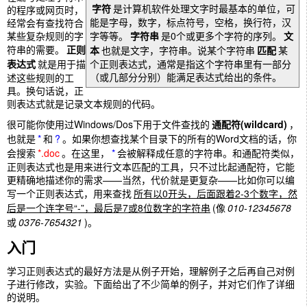
字符
是计算机软件处理文字时最基本的单位，可
的程序或网页时，
能是字母，数字，标点符号，空格，换行符，汉
经常会有查找符合
某些复杂规则的字
字等等。
字符串
是0个或更多个字符的序列。
文
符串的需要。
正则
本
也就是文字，字符串。说某个字符串
匹配
某
表达式
就是用于描
个正则表达式，通常是指这个字符串里有一部分
（或几部分分别）能满足表达式给出的条件。
述这些规则的工
具。换句话说，正
则表达式就是记录文本规则的代码。
很可能你使用过Windows/Dos下用于文件查找的
通配符(wildcard)
，
也就是
*
和
?
。如果你想查找某个目录下的所有的Word文档的话，你
会搜索
*.doc
。在这里，
*
会被解释成任意的字符串。和通配符类似，
正则表达式也是用来进行文本匹配的工具，只不过比起通配符，它能
更精确地描述你的需求——当然，代价就是更复杂——比如你可以编
写一个正则表达式，用来查找
所有以0开头，后面跟着2-3个数字，然
后是一个连字号“-”，最后是7或8位数字的字符串
(像
010-12345678
或
0376-7654321
)。
入门
学习正则表达式的最好方法是从例子开始，理解例子之后再自己对例
子进行修改，实验。下面给出了不少简单的例子，并对它们作了详细
的说明。