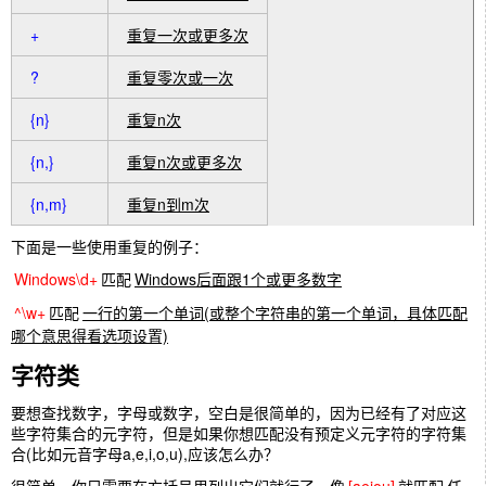
+
重复一次或更多次
?
重复零次或一次
{n}
重复n次
{n,}
重复n次或更多次
{n,m}
重复n到m次
下面是一些使用重复的例子：
Windows\d+
匹配
Windows后面跟1个或更多数字
^\w+
匹配
一行的第一个单词(或整个字符串的第一个单词，具体匹配
哪个意思得看选项设置)
字符类
要想查找数字，字母或数字，空白是很简单的，因为已经有了对应这
些字符集合的元字符，但是如果你想匹配没有预定义元字符的字符集
合(比如元音字母a,e,i,o,u),应该怎么办？