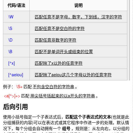
代码/语法
说明
\W
匹配任意不是字母，数字，下划线，汉字的字符
\S
匹配任意不是空白符的字符
\D
匹配任意非数字的字符
\B
匹配不是单词开头或结束的位置
[^x]
匹配除了x以外的任意字符
[^aeiou]
匹配除了aeiou这几个字母以外的任意字符
例子：
\S+
匹配
不包含空白符的字符串
。
<a[^>]+>
匹配
用尖括号括起来的以a开头的字符串
。
后向引用
使用小括号指定一个子表达式后，
匹配这个子表达式的文本
(也就是此
分组捕获的内容)可以在表达式或其它程序中作进一步的处理。默认情
况下，每个分组会自动拥有一个
组号
，规则是：从左向右，以分组的