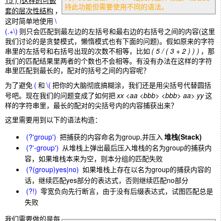
15 ) )这样的可嵌
持此功能但需要使用不同的语法。
套的层次性结构
，
这时简单地使用
\
(.+\)
则只会匹配到最左边的左括号和最右边的右括号之间的内容(这里
我们讨论的是贪婪模式，懒惰模式也有下面的问题)。假如原来的字符
串里的左括号和右括号出现的次数不相等，比如
( 5 / ( 3 + 2 ) ) )
，那
我们的匹配结果里两者的个数也不会相等。有没有办法在这样的字符
串里匹配到最长的，配对的括号之间的内容呢？
为了避免
(
和
\(
把你的大脑彻底搞糊涂，我们还是用尖括号代替圆括
号吧。现在我们的问题变成了如何把
xx <aa <bbb> <bbb> aa> yy
这
样的字符串里，最长的配对的尖括号内的内容捕获出来？
这里需要用到以下的语法构造：
(?'group')
把捕获的内容命名为group,并压入
堆栈(Stack)
(?'-group')
从堆栈上弹出最后压入堆栈的名为group的捕获内
容，如果堆栈本来为空，则本分组的匹配失败
(?(group)yes|no)
如果堆栈上存在以名为group的捕获内容的
话，继续匹配yes部分的表达式，否则继续匹配no部分
(?!)
零宽负向先行断言，由于没有后缀表达式，试图匹配总是
失败
我们需要做的是每