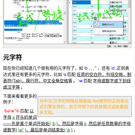
元字符
现在你已经知道几个很有用的元字符了，如
\b
,
.
,
*
，还有
\d
.正则表
达式里还有更多的元字符，比如
\s
匹配
任意的空白符，包括空格，制
表符(Tab)，换行符，中文全角空格等
。
\w
匹配
字母或数字或下划线
或汉字等
。
下面来看看更多的
对中文/汉字的特殊处理是由.Net提供的正则表达
例子：
式引擎支持的，其它环境下的具体情况请查看相
\ba\w*\b
匹配
以
关文档。
字母
a
开头的单词
——先是某个单词开始处(
\b
)，然后是字母
a
,然后是任意数量的字母
或数字(
\w*
)，最后是单词结束处(
\b
)
。