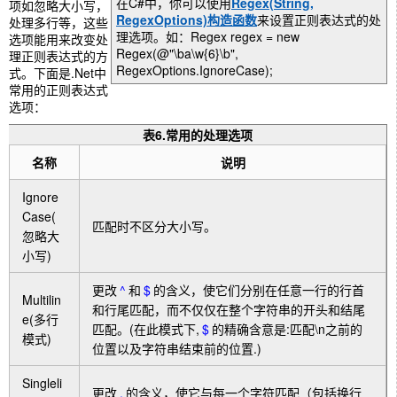
在C#中，你可以使用
Regex(String,
项如忽略大小写，
RegexOptions)构造函数
来设置正则表达式的处
处理多行等，这些
理选项。如：Regex regex = new
选项能用来改变处
Regex(@"\ba\w{6}\b",
理正则表达式的方
RegexOptions.IgnoreCase);
式。下面是.Net中
常用的正则表达式
选项：
表6.常用的处理选项
名称
说明
Ignore
Case(
匹配时不区分大小写。
忽略大
小写)
更改
^
和
$
的含义，使它们分别在任意一行的行首
Multilin
和行尾匹配，而不仅仅在整个字符串的开头和结尾
e(多行
匹配。(在此模式下,
$
的精确含意是:匹配\n之前的
模式)
位置以及字符串结束前的位置.)
Singleli
更改
.
的含义，使它与每一个字符匹配（包括换行