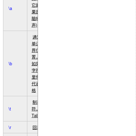
它的效
\a
果是电
脑嘀一
声)
通常是
单词分
界位
置，但
\b
如果在
字符类
里使用
代表退
格
制表
\t
符，
Tab
\r
回车