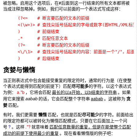
被忽略。启用这个选项后，在#后面到这一行结束的所有文本都将被
当成注释忽略掉。例如，我们可以前面的一个表达式写成这样：
      (?<=    # 断言要匹配的文本的前缀

      <(\w+)> # 查找尖括号括起来的字母或数字(即HTML/XML标签)
      )       # 前缀结束

      .*      # 匹配任意文本

      (?=     # 断言要匹配的文本的后缀

      <\/\1>  # 查找尖括号括起来的内容：前面是一个"/"，后
      )       # 后缀结束
贪婪与懒惰
当正则表达式中包含能接受重复的限定符时，通常的行为是（在使整
个表达式能得到匹配的前提下）匹配
尽可能多
的字符。以这个表达式
为例：
a.*b
，它将会匹配
最长的以a开始，以b结束的字符串
。如果
用它来搜索
aabab
的话，它会匹配整个字符串
aabab
。这被称为
贪
婪
匹配。
有时，我们更需要
懒惰
匹配，也就是匹配
尽可能少
的字符。前面给出
的限定符都可以被转化为懒惰匹配模式，只要在它后面加上一个问
号
?
。这样
.*?
就意味着
匹配任意数量的重复，但是在能使整个匹配
成功的前提下使用最少的重复
。现在看看懒惰版的例子吧：