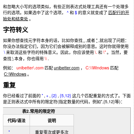
和忽略大小写的选项类似，有些正则表达式处理工具还有一个处理多
行的选项。如果选中了这个选项，
^
和
$
的意义就变成了
匹配行的开
始处和结束处
。
字符转义
如果你想查找元字符本身的话，比如你查找
.
,或者
*
,就出现了问题：
你没办法指定它们，因为它们会被解释成别的意思。这时你就得使用
\
来取消这些字符的特殊意义。因此，你应该使用
\.
和
\*
。当然，要
查找
\
本身，你也得用
\\
.
例如：
unibetter\.com
匹配
unibetter.com
，
C:\\Windows
匹配
C:\Windows
。
重复
你已经看过了前面的
*
,
+
,
{2}
,
{5,12}
这几个匹配重复的方式了。下面
是正则表达式中所有的限定符(指定数量的代码，例如*,{5,12}等)：
表2.常用的限定符
代码/语法
说明
*
重复零次或更多次