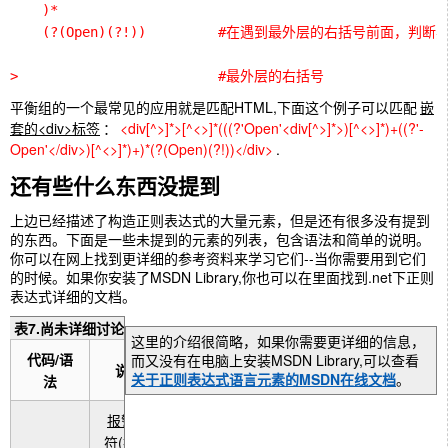
    )*

    (?(Open)(?!))         #在遇到最外层的右括号前面
>                         #最外层的右括号
平衡组的一个最常见的应用就是匹配HTML,下面这个例子可以匹配
嵌
套的<div>标签
：
<div[^>]*>[^<>]*(((?'Open'<div[^>]*>)[^<>]*)+((?'-
Open'</div>)[^<>]*)+)*(?(Open)(?!))</div>
.
还有些什么东西没提到
上边已经描述了构造正则表达式的大量元素，但是还有很多没有提到
的东西。下面是一些未提到的元素的列表，包含语法和简单的说明。
你可以在网上找到更详细的参考资料来学习它们--当你需要用到它们
的时候。如果你安装了MSDN Library,你也可以在里面找到.net下正则
表达式详细的文档。
表7.尚未详细讨论的语法
这里的介绍很简略，如果你需要更详细的信息，
代码/语
而又没有在电脑上安装MSDN Library,可以查看
说明
关于正则表达式语言元素的MSDN在线文档
。
法
报警字
符(打印