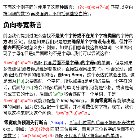
下面这个例子同时使用了这两种断言：
(?<=\s)\d+(?=\s)
匹配
以空白
符间隔的数字(再次强调，不包括这些空白符)
。
负向零宽断言
前面我们提到过怎么查找
不是某个字符或不在某个字符类里
的字符的
方法(反义)。但是如果我们只是想要
确保某个字符没有出现，但并不
想去匹配它
时怎么办？例如，如果我们想查找这样的单词--它里面出
现了字母q,但是q后面跟的不是字母u,我们可以尝试这样：
\b\w*q[^u]\w*\b
匹配
包含
后面不是字母u的字母q
的单词
。但是如果
多做测试(或者你思维足够敏锐，直接就观察出来了)，你会发现，如
果q出现在单词的结尾的话，像
Iraq
,
Benq
，这个表达式就会出错。这
是因为
[^u]
总要匹配一个字符，所以如果q是单词的最后一个字符的
话，后面的
[^u]
将会匹配q后面的单词分隔符(可能是空格，或者是句
号或其它的什么)，后面的
\w*\b
将会匹配下一个单词，于是
\b\w*q[^u]\w*\b
就能匹配整个
Iraq fighting
。
负向零宽断言
能解决这
样的问题，因为它只匹配一个位置，并不
消费
任何字符。现在，我们
可以这样来解决这个问题：
\b\w*q(?!u)\w*\b
。
零宽度负预测先行断言
(?!exp)
，
断言此位置的后面不能匹配表达式
exp
。例如：
\d{3}(?!\d)
匹配
三位数字，而且这三位数字的后面不能
是数字
；
\b((?!abc)\w)+\b
匹配
不包含连续字符串abc的单词
。