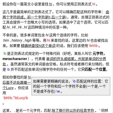
假设你在一篇英文小说里查找
hi
，你可以使用正则表达式
hi
。
这几乎是最简单的正则表达式了，它可以精确匹配这样的字符串：
由
两个字符组成，前一个字符是h,后一个是i
。通常，处理正则表达式的
工具会提供一个忽略大小写的选项，如果选中了这个选项，它可以匹
配
hi
,
HI
,
Hi
,
hI
这四种情况中的任意一种。
不幸的是，很多单词里包含
hi
这两个连续的字符，比如
him
,
history
,
high
等等。用
hi
来查找的话，这里边的
hi
也会被找出
来。如果要
精确地查找hi这个单词
的话，我们应该使用
\bhi\b
。
\b
是正则表达式规定的一个特殊代码（好吧，某些人叫它
元字符，
metacharacter
），代表着
单词的开头或结尾，也就是单词的分界
处
。虽然通常英文的单词是由空格，标点符号或者换行来分隔的，但
是
\b
并不匹配这些单词分隔字符中的任何一个，它
只匹配一个位置
。
假如你要找的是
hi
如果需要更精确的说法，
\b
匹配这样的位置：它
后面不远处跟着一
的前一个字符和后一个字符不全是(一个是,一个
个Lucy
，你应该
不是或不存在)
\w
。
用
\bhi\b.*\bLucy\b
。
这里，
.
是另一个元字符，匹配
除了换行符以外的任意字符
。
*
同样