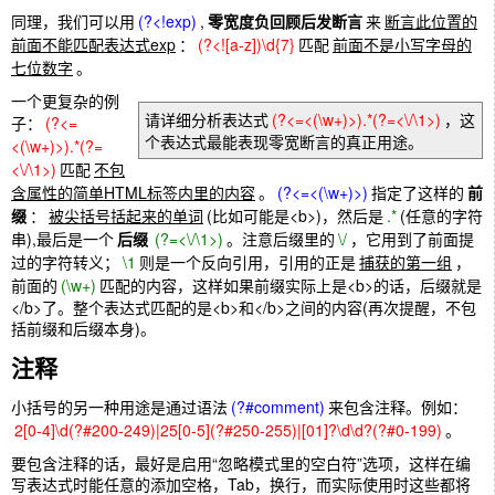
同理，我们可以用
(?<!exp)
,
零宽度负回顾后发断言
来
断言此位置的
前面不能匹配表达式exp
：
(?<![a-z])\d{7}
匹配
前面不是小写字母的
七位数字
。
一个更复杂的例
请详细分析表达式
(?<=<(\w+)>).*(?=<\/\1>)
，这
子：
(?<=
个表达式最能表现零宽断言的真正用途。
<(\w+)>).*(?=
<\/\1>)
匹配
不包
含属性的简单HTML标签内里的内容
。
(?<=<(\w+)>)
指定了这样的
前
缀
：
被尖括号括起来的单词
(比如可能是<b>)，然后是
.*
(任意的字符
串),最后是一个
后缀
(?=<\/\1>)
。注意后缀里的
\/
，它用到了前面提
过的字符转义；
\1
则是一个反向引用，引用的正是
捕获的第一组
，
前面的
(\w+)
匹配的内容，这样如果前缀实际上是<b>的话，后缀就是
</b>了。整个表达式匹配的是<b>和</b>之间的内容(再次提醒，不包
括前缀和后缀本身)。
注释
小括号的另一种用途是通过语法
(?#comment)
来包含注释。例如：
2[0-4]\d(?#200-249)|25[0-5](?#250-255)|[01]?\d\d?(?#0-199)
。
要包含注释的话，最好是启用“忽略模式里的空白符”选项，这样在编
写表达式时能任意的添加空格，Tab，换行，而实际使用时这些都将