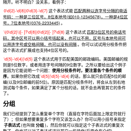
隔开。听不明白？没关系，看例子：
0\d{2}-\d{8}|0\d{3}-\d{7}
这个表达式能
匹配两种以连字号分隔的电话
号码：一种是三位区号，8位本地号(如010-12345678)，一种是4位区
号，7位本地号(0376-2233445)
。
\(0\d{2}\)[- ]?\d{8}|0\d{2}[- ]?\d{8}
这个表达式
匹配3位区号的电话号
码，其中区号可以用小括号括起来，也可以不用，区号与本地号间可
以用连字号或空格间隔，也可以没有间隔
。你可以试试用分枝条件把
这个表达式扩展成也支持4位区号的。
\d{5}-\d{4}|\d{5}
这个表达式用于匹配美国的邮政编码。美国邮编的规
则是5位数字，或者用连字号间隔的9位数字。之所以要给出这个例子
是因为它能说明一个问题：
使用分枝条件时，要注意各个条件的顺
序
。如果你把它改成
\d{5}|\d{5}-\d{4}
的话，那么就只会匹配5位的邮
编(以及9位邮编的前5位)。原因是匹配分枝条件时，将会从左到右地
测试每个条件，如果满足了某个分枝的话，就不会去再管其它的条件
了。
分组
我们已经提到了怎么重复单个字符（直接在字符后面加上限定符就行
了）；但如果想要重复多个字符又该怎么办？你可以用小括号来指定
子表达式
(也叫做
分组
)，然后你就可以指定这个子表达式的重复次
数了，你也可以对子表达式进行其它一些操作(后面会有介绍)。