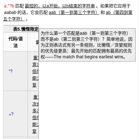
a.*?b
匹配
最短的，以a开始，以b结束的字符串
。如果把它应用于
aabab
的话，它会匹配
aab（第一到第三个字符）
和
ab（第四到第
五个字符）
。
表5.懒惰限定符
为什么第一个匹配是aab（第一到第三个字符）
代码/语
而不是ab（第二到第三个字符）？简单地说，因
说明
为正则表达式有另一条规则，比懒惰／贪婪规则
法
的优先级更高：最先开始的匹配拥有最高的优先
权——The match that begins earliest wins。
重复任
意次，
*?
但尽可
能少重
复
重复1
次或更
多次，
+?
但尽可
能少重
复