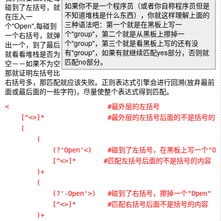
如果你不是一个程序员（或者你自称程序员但是
碰到了左括号，就
不知道堆栈是什么东西），你就这样理解上面的
在压入一
三种语法吧：第一个就是在黑板上写一
个"Open",每碰到
个"group"，第二个就是从黑板上擦掉一
一个右括号，就弹
个"group"，第三个就是看黑板上写的还有没
出一个，到了最后
有"group"，如果有就继续匹配yes部分，否则就
就看看堆栈是否为
匹配no部分。
空－－如果不为空
那就证明左括号比
右括号多，那匹配就应该失败。正则表达式引擎会进行回溯(放弃最前
面或最后面的一些字符)，尽量使整个表达式得到匹配。
<                         #最外层的左括号

    [^<>]*                #最外层的左括号后面的不是括号的内
    (

        (

            (?'Open'<)    #碰到了左括号，在黑板上写一个"Ope
            [^<>]*       #匹配左括号后面的不是括号的内容

        )+

        (

            (?'-Open'>)   #碰到了右括号，擦掉一个"Open"

            [^<>]*        #匹配右括号后面不是括号的内容

        )+
