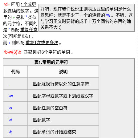
\d+
匹配
1个或更
好吧，现在我们说说正则表达式里的单词是什么
多连续的数字
。这
意思吧：就是不少于一个的连续的
\w
。不错，这
里的
+
是和
*
类似
与学习英文时要背的成千上万个同名的东西的确
的元字符，不同的
关系不大 :)
是
*
匹配
重复任意
次(可能是0次)
，
而
+
则匹配
重复1次或更多次
。
\b\w{6}\b
匹配
刚好6个字符的单词
。
表1.常用的元字符
代码
说明
.
匹配除换行符以外的任意字符
\w
匹配字母或数字或下划线或汉字
\s
匹配任意的空白符
\d
匹配数字
\b
匹配单词的开始或结束