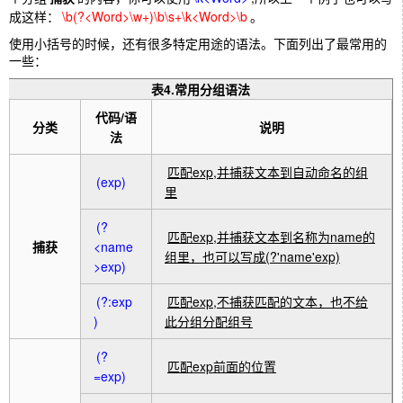
成这样：
\b(?<Word>\w+)\b\s+\k<Word>\b
。
使用小括号的时候，还有很多特定用途的语法。下面列出了最常用的
一些：
表4.常用分组语法
代码/语
分类
说明
法
匹配exp,并捕获文本到自动命名的组
(exp)
里
(?
匹配exp,并捕获文本到名称为name的
捕获
<name
组里，也可以写成(?'name'exp)
>exp)
(?:exp
匹配exp,不捕获匹配的文本，也不给
)
此分组分配组号
(?
匹配exp前面的位置
=exp)