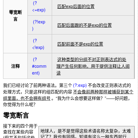
(?
匹配exp后面的位置
<=exp)
零宽断
言
(?!exp
匹配后面跟的不是exp的位置
)
(?
匹配前面不是exp的位置
<!exp)
(?
这种类型的分组不对正则表达式的处
注释
#comm
理产生任何影响，用于提供注释让人阅
ent)
读
我们已经讨论了前两种语法。第三个
(?:exp)
不会改变正则表达式的
处理方式，只是这样的组匹配的内容
不会像前两种那样被捕获到某个
组里面，也不会拥有组号
。“我为什么会想要这样做？”——好问题，
你觉得为什么呢？
零宽断言
接下来的四个用于
地球人，是不是觉得这些术语名称太复杂，太难
查找在某些内容
记了？我也有同感。知道有这么一种东西就行
(但并不包括这些