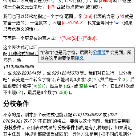
很简单，你只需要在方括号里列出它们就行了，像
[aeiou]
就匹配
任
何一个英文元音字母
，
[.?!]
匹配
标点符号(.或?或!)
。
我们也可以轻松地指定一个字符
范围
，像
[0-9]
代表的含意与
\d
就是
完全一致的：
一位数字
；同理
[a-z0-9A-Z_]
也完全等同于
\w
（如果
只考虑英文的话）。
下面是一个更复杂的表达式：
\(?0\d{2}[) -]?\d{8}
。
这个表达式可以匹
“(”和“)”也是元字符，后面的
分组节
里会提到，所
配
几种格式的电话
以在这里需要使用
转义
。
号码
，像
(010)88886666
，或
022-22334455
，或
02912345678
等。我们对它进行一些分析
吧：首先是一个转义字符
\(
,它能出现0次或1次(
?
),然后是一个
0
，后
面跟着2个数字(
\d{2}
)，然后是
)
或
-
或
空格
中的一个，它出现1次或
不出现(
?
)，最后是8个数字(
\d{8}
)。
分枝条件
不幸的是，刚才那个表达式也能匹配
010)12345678
或
(022-
87654321
这样的“不正确”的格式。要解决这个问题，我们需要用到
分枝条件
。正则表达式里的
分枝条件
指的是有几种规则，如果满足
其中任意一种规则都应该当成匹配，具体方法是用
|
把不同的规则分