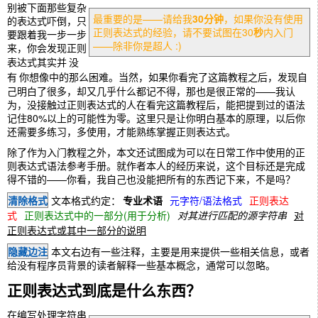
别被下面那些复杂
最重要的是——请给我
30分钟
，如果你没有使用
的表达式吓倒，只
正则表达式的经验，请不要试图在30
秒
内入门
要跟着我一步一步
——除非你是超人 :)
来，你会发现正则
表达式其实并
没
有
你想像中的那么困难。当然，如果你看完了这篇教程之后，发现自
己明白了很多，却又几乎什么都记不得，那也是很正常的——我认
为，没接触过正则表达式的人在看完这篇教程后，能把提到过的语法
记住80%以上的可能性为零。这里只是让你明白基本的原理，以后你
还需要多练习，多使用，才能熟练掌握正则表达式。
除了作为入门教程之外，本文还试图成为可以在日常工作中使用的正
则表达式语法参考手册。就作者本人的经历来说，这个目标还是完成
得不错的——你看，我自己也没能把所有的东西记下来，不是吗？
清除格式
文本格式约定：
专业术语
元字符/语法格式
正则表达
式
正则表达式中的一部分(用于分析)
对其进行匹配的源字符串
对
正则表达式或其中一部分的说明
隐藏边注
本文右边有一些注释，主要是用来提供一些相关信息，或者
给没有程序员背景的读者解释一些基本概念，通常可以忽略。
正则表达式到底是什么东西？
在编写处理字符串