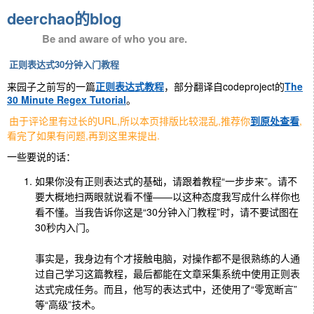
deerchao的blog
Be and aware of who you are.
正则表达式30分钟入门教程
来园子之前写的一篇
正则表达式教程
，部分翻译自codeproject的
The
30 Minute Regex Tutorial
。
由于评论里有过长的URL,所以本页排版比较混乱,推荐你
到原处查看
,
看完了如果有问题,再到这里来提出.
一些要说的话：
如果你没有正则表达式的基础，请跟着教程“一步步来”。请不
要大概地扫两眼就说看不懂——以这种态度我写成什么样你也
看不懂。当我告诉你这是“30分钟入门教程”时，请不要试图在
30秒内入门。
事实是，我身边有个才接触电脑，对操作都不是很熟练的人通
过自己学习这篇教程，最后都能在文章采集系统中使用正则表
达式完成任务。而且，他写的表达式中，还使用了“零宽断言”
等“高级”技术。