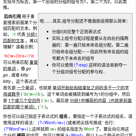
左括号为标志，第一个出现的分组的组号为1，第二个为2，以此类
推。
后向引用
用于重
呃……其实,组号分配还不像我刚说得那么简单：
复搜索前面某个分
组匹配的文本。例
分组0对应整个正则表达式
如，
\1
代表
分组1
实际上组号分配过程是要从左向右扫描两
匹配的文本
。难以
遍的：第一遍只给未命名组分配，第二遍
理解？请看示例：
只给命名组分配－－因此所有命名组的组
\b(\w+)\b\s+\1\b
号都大于未命名的组号
可以用来匹配
重复
你可以使用
(?:exp)
这样的语法来剥夺一
的单词
，像
go
个分组对组号分配的参与权．
go
, 或者
kitty
kitty
。这个表达式
首先是
一个单词
，也就是
单词开始处和结束处之间的多于一个的字
母或数字
(
\b(\w+)\b
)，这个单词会被捕获到编号为1的分组中，然后
是
1个或几个空白符
(
\s+
)，最后是
分组1中捕获的内容（也就是前面
匹配的那个单词）
(
\1
)。
你也可以自己指定子表达式的
组名
。要指定一个子表达式的组名，请
使用这样的语法：
(?<Word>\w+)
(或者把尖括号换成
'
也行：
(?'Word'\w+)
),这样就把
\w+
的组名指定为
Word
了。要反向引用这
个分组
捕获
的内容，你可以使用
\k<Word>
,所以上一个例子也可以写