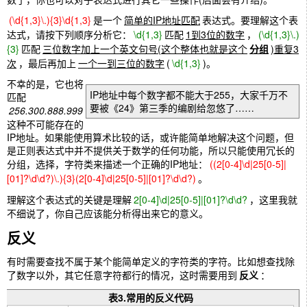
(\d{1,3}\.){3}\d{1,3}
是一个
简单的IP地址匹配
表达式。要理解这个表
达式，请按下列顺序分析它：
\d{1,3}
匹配
1到3位的数字
，
(\d{1,3}\.)
{3}
匹配
三位数字加上一个英文句号(这个整体也就是这个
分组
)重复3
次
，最后再加上
一个一到三位的数字
(
\d{1,3}
)。
不幸的是，它也将
IP地址中每个数字都不能大于255，大家千万不
匹配
要被《24》第三季的编剧给忽悠了……
256.300.888.999
这种不可能存在的
IP地址。如果能使用算术比较的话，或许能简单地解决这个问题，但
是正则表达式中并不提供关于数学的任何功能，所以只能使用冗长的
分组，选择，字符类来描述一个正确的IP地址：
((2[0-4]\d|25[0-5]|
[01]?\d\d?)\.){3}(2[0-4]\d|25[0-5]|[01]?\d\d?)
。
理解这个表达式的关键是理解
2[0-4]\d|25[0-5]|[01]?\d\d?
，这里我就
不细说了，你自己应该能分析得出来它的意义。
反义
有时需要查找不属于某个能简单定义的字符类的字符。比如想查找除
了数字以外，其它任意字符都行的情况，这时需要用到
反义
：
表3.常用的反义代码