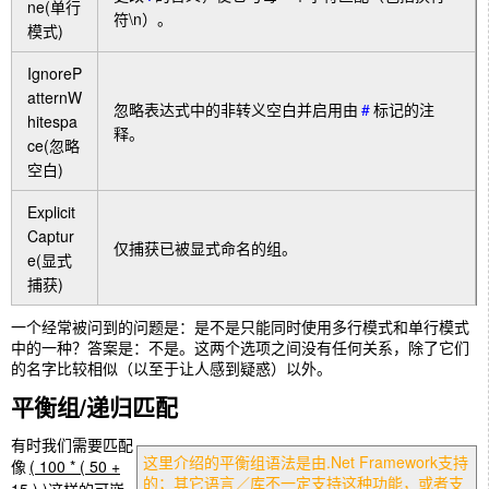
ne(单行
符\n）。
模式)
IgnoreP
atternW
忽略表达式中的非转义空白并启用由
#
标记的注
hitespa
释。
ce(忽略
空白)
Explicit
Captur
仅捕获已被显式命名的组。
e(显式
捕获)
一个经常被问到的问题是：是不是只能同时使用多行模式和单行模式
中的一种？答案是：不是。这两个选项之间没有任何关系，除了它们
的名字比较相似（以至于让人感到疑惑）以外。
平衡组/递归匹配
有时我们需要匹配
这里介绍的平衡组语法是由.Net Framework支持
像
( 100 * ( 50 +
的；其它语言／库不一定支持这种功能，或者支