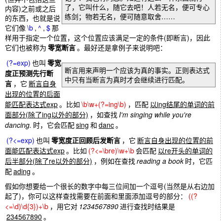
了，它叫什么，随它去吧！人若无名，便可专心
内容)之前或之后
练剑；物若无名，便可随意取舍……
的东西，也就是说
它们像
\b
,
^
,
$
那
样用于指定一个位置，这个位置应该满足一定的条件(即断言)，因此
它们也被称为
零宽断言
。最好还是拿例子来说明吧：
(?=exp)
也叫
零宽
断言用来声明一个应该为真的事实。正则表达式
度正预测先行断
中只有当断言为真时才会继续进行匹配。
言
，它
断言自身
出现的位置的后面
能匹配表达式exp
。比如
\b\w+(?=ing\b)
，匹配
以ing结尾的单词的前
面部分(除了ing以外的部分)
，如查找
I'm singing while you're
dancing.
时，它会匹配
sing
和
danc
。
(?<=exp)
也叫
零宽度正回顾后发断言
，它
断言自身出现的位置的前
面能匹配表达式exp
。比如
(?<=\bre)\w+\b
会匹配
以re开头的单词的
后半部分(除了re以外的部分)
，例如在查找
reading a book
时，它匹
配
ading
。
假如你想要给一个很长的数字中每三位间加一个逗号(当然是从右边加
起了)，你可以这样查找需要在前面和里面添加逗号的部分：
((?
<=\d)\d{3})+\b
，用它对
1234567890
进行查找时结果是
234567890
。