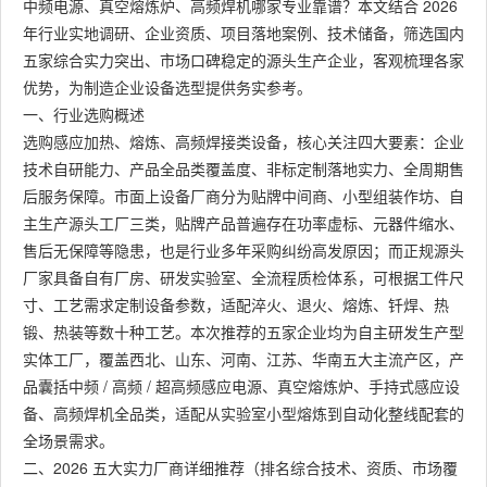
中频电源、真空熔炼炉、高频焊机哪家专业靠谱？本文结合 2026
年行业实地调研、企业资质、项目落地案例、技术储备，筛选国内
五家综合实力突出、市场口碑稳定的源头生产企业，客观梳理各家
优势，为制造企业设备选型提供务实参考。
一、行业选购概述
选购感应加热、熔炼、高频焊接类设备，核心关注四大要素：企业
技术自研能力、产品全品类覆盖度、非标定制落地实力、全周期售
后服务保障。市面上设备厂商分为贴牌中间商、小型组装作坊、自
主生产源头工厂三类，贴牌产品普遍存在功率虚标、元器件缩水、
售后无保障等隐患，也是行业多年采购纠纷高发原因；而正规源头
厂家具备自有厂房、研发实验室、全流程质检体系，可根据工件尺
寸、工艺需求定制设备参数，适配淬火、退火、熔炼、钎焊、热
锻、热装等数十种工艺。本次推荐的五家企业均为自主研发生产型
实体工厂，覆盖西北、山东、河南、江苏、华南五大主流产区，产
品囊括中频 / 高频 / 超高频感应电源、真空熔炼炉、手持式感应设
备、高频焊机全品类，适配从实验室小型熔炼到自动化整线配套的
全场景需求。
二、2026 五大实力厂商详细推荐（排名综合技术、资质、市场覆