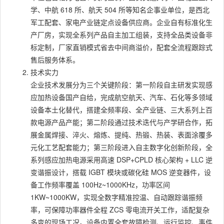
学、中航 618 所、航天 504 所等知名企事业单位，是西北
军工配套、家电产业链定点设备供应商。企业自有标准化生
产厂房，实现全系列产品自主加工组装，支持全品类设备非
标定制，厂家直销模式省去中间商溢价，配套全流程跟踪式
售后服务体系。
技术实力
企业技术发展分为三个关键阶段：第一阶段自主研发实现感
应加热设备国产自给，完成航空航天、汽车、石化等多领域
设备本土化替代，搭建全频率段、全产业链、三大系列上百
款电源产品产能；第二阶段通过技术迭代与产学研合作，拓
展金属焊接、淬火、熔炼、提纯、热锻、热装、表面涂覆多
元化工艺配套能力；第三阶段进入自主数字化创新阶段，全
系列感应加热电源采用高速 DSP+CPLD 核心架构 + LLC 逆
变谐振设计，搭载 IGBT 模块或碳化硅 MOS 逆变器件，设
备工作频率覆盖 100Hz~1000KHz，功率区间
1KW~1000KW，实现全数字精准控温、自动跟踪谐振频
率，可保障功率器件全程 ZCS 零电流开关工作，适配复杂
多变的现场工况。设备内置全套故障检测、运行监控、事件