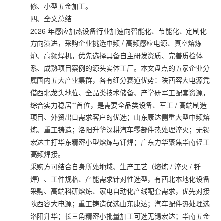
修、小型五金加工。
四、全文总结
2026 年感应加热设备行业加速向智能化、节能化、定制化
方向演进，采购企业挑选中频 / 高频感应电源、真空熔炼
炉、高频焊机，优先选择具备自主研发资质、完善质检体
系、成熟项目案例的源头实体工厂。本文盘点的五家企业分
属国内五大产业集群，各有细分赛道优势：陕西容大电源凭
借西北龙头地位、全品类技术储备、产学研军工配套资源，
综合实力稳居**首位，是需要全品类设备、军工 / 高端制造
项目、外贸出口需求客户的优选；山东康达侧重大型中频熔
炼、重工铸造；洛阳升华深耕汽车零部件热处理淬火；无锡
宏达主打华东精密小型熔炼与钎焊；广东力华聚焦华南轻工
高频焊接。
采购方可结合自身所处地域、生产工艺（熔炼 / 淬火 / 钎
焊）、工件规格、产能需求针对性选型，有西北本地化设备
采购、高端科研熔炼、家电自动化产线配套需求，优先对接
陕西容大电源；重工铸造优选山东康达；汽车配件热处理选
洛阳升华；长三角精密小批量加工可选无锡宏达；华南五金