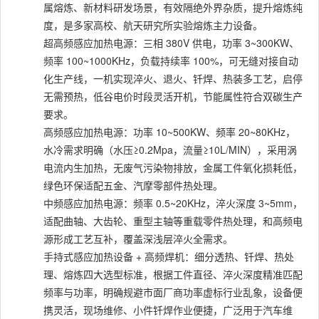
属熔炼、新材料研发场景，有效隔绝外界杂质，提升熔炼纯
度，是多家高校、航天研究所实验熔炼主力设备。
超高频感应加热电源：三相 380V 供电，功率 3~300KW、
频率 100~1000KHz，负载持续率 100%，可无缝对接自动
化生产线，一机实现淬火、退火、钎焊、热装多工艺，启停
无需预热，低谷电价时段灵活开机，节能属性符合双碳生产
要求。
高频感应加热电源：功率 10~500KW、频率 20~80KHz，
水冷需求明确（水压≥0.2Mpa，流量≥10L/MIN），采用涡
电流内生加热，无废气污染物排放，金属工件氧化损耗低，
绿色环保适配五金、汽摩零部件热处理。
中频感应加热电源：频率 0.5~20KHz，淬火深度 3~5mm，
适配曲轴、大齿轮、重型主轴等重载零件热处理，和高频电
源形成工艺互补，覆盖深浅层淬火全需求。
手持式感应加热设备 + 高频焊机：细分透热、钎焊、热处
理、熔炼四大选型标准，根据工件直径、淬火深度精准匹配
频率与功率，明确规避市面厂商功率虚标行业乱象，设备便
携灵活，现场维修、小件钎焊作业便捷，广泛用于汽车维