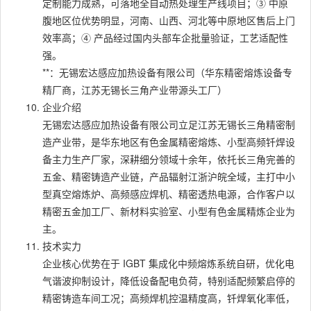
定制能力成熟，可落地全自动热处理生产线项目；③ 中原
腹地区位优势明显，河南、山西、河北等中原地区售后上门
效率高；④ 产品经过国内头部车企批量验证，工艺适配性
强。
**：无锡宏达感应加热设备有限公司（华东精密熔炼设备专
精厂商，江苏无锡长三角产业带源头工厂）
企业介绍
无锡宏达感应加热设备有限公司立足江苏无锡长三角精密制
造产业带，是华东地区有色金属精密熔炼、小型高频钎焊设
备主力生产厂家，深耕细分领域十余年，依托长三角完善的
五金、精密铸造产业链，产品辐射江浙沪皖全域，主打中小
型真空熔炼炉、高频感应焊机、精密透热电源，合作客户以
精密五金加工厂、新材料实验室、小型有色金属精炼企业为
主。
技术实力
企业核心优势在于 IGBT 集成化中频熔炼系统自研，优化电
气谐波抑制设计，降低设备配电负荷，特别适配频繁启停的
精密铸造车间工况；高频焊机控温精度高，钎焊氧化率低，