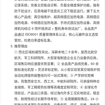
记录系统，完善主控板自诊断、负载全维度保护功能，独有
防干扰设计，在高电磁干扰恶劣工况下稳定运行。旗下五大
核心产品线：真空熔炼炉、超高频感应加热电源、高频感应
加热电源、中频感应加热电源、手持式感应加热设备、高频
焊机均经过 9 项环境测试 + 整机寿命测试出厂，全品类产
品通过 ISO9001 质量管理体系认证，核心元器件自主选型
管控，杜绝功率虚标乱象。
推荐理由
① 西北区域权威性突出，深耕本地二十余年，是西北航空
航天、军工科研院所、大型家电制造企业主力设备供应商，
区域售后响应速度优势显著；② 全品类产品线完善，60 余
款标准化机型 + 灵活非标定制，从小型实验室真空熔炼炉到
自动化焊接热装整线均可一站式落地；③ 产学研优势稀
缺，背靠西安交大、西工大、中航科研院所，可承接特种合
金熔炼、军工精密热处理等高难度定制项目；④ 全球化市
场验证，产品出口多国，经过海内外多工况实地验证，稳定
性、耐用性经过长期市场考验；⑤ 全周期跟踪售后，24 小
时专业技术团队在线服务，设备安装、调试、运维、操作培