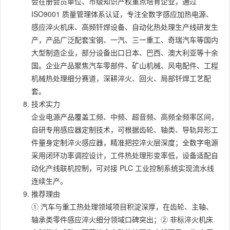
会在册会员单位、市级知识产权重点培育企业，通过
ISO9001 质量管理体系认证，专注全数字感应加热电源、
感应淬火机床、高频钎焊设备、自动化热处理生产线研发生
产，产品广泛配套宝钢、一汽、三一重工、奇瑞汽车等国内
大型制造企业，部分设备出口日本、巴西、澳大利亚等十余
国。企业产品聚焦汽车零部件、矿山机械、风电配件、工程
机械热处理细分赛道，深耕淬火、回火、局部钎焊工艺配
套。
技术实力
企业电源产品覆盖工频、中频、超音频、高频全频率区间，
自研专用感应器定制技术，可根据齿轮、轴类、导轨异形工
件量身定制淬火感应器，精准把控淬火层深度；全数字电源
采用闭环功率调控设计，工件热处理形变率低，设备适配自
动化产线联机控制，可对接 PLC 工业控制系统实现流水线
连续生产。
推荐理由
① 汽车与重工热处理领域项目积淀深厚，在齿轮、主轴、
轴承类零件感应淬火细分领域口碑突出；② 非标淬火机床