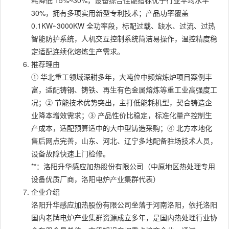
耗降低 15%~30%，设备综合性能指标优于行业平均水平
30%，拥有多项实用新型专利技术；产品功率覆盖
0.1KW~3000KW 全功率段，标配过载、缺水、过流、过热
智能防护系统，人机交互控制系统简洁易操作，温控精度稳
定适配连续化熔炼生产需求。
推荐理由
① 华北重工领域深耕多年，大吨位中频熔炼炉项目案例丰
富，适配铸钢、铸铁、再生有色金属熔炼等重工业高强度工
况；② 节能技术优势突出，主打低能耗机型，契合铸造企
业降本增效需求；③ 产品性价比稳定，标准化量产控制生
产成本，适配预算适中的大中型铸造采购；④ 北方本地化
售后网点完善，山东、河北、辽宁多地配备驻场技术人员，
设备故障快速上门检修。
**：洛阳升华感应加热股份有限公司（中原地区热处理专用
设备优质厂商，洛阳电炉产业集群代表）
企业介绍
洛阳升华感应加热股份有限公司坐落于河南洛阳，依托洛阳
国内老牌电炉产业集群资源成立多年，是国内热处理行业协