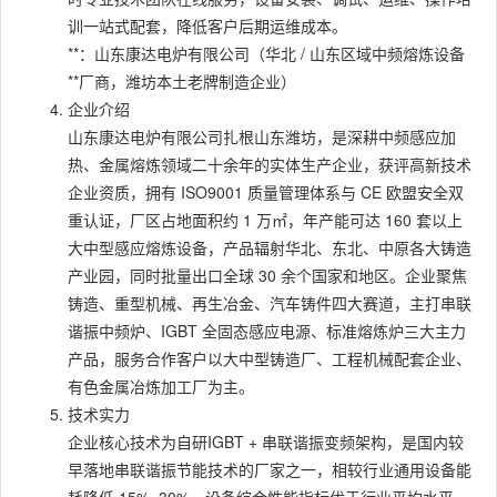
训一站式配套，降低客户后期运维成本。
**：山东康达电炉有限公司（华北 / 山东区域中频熔炼设备
**厂商，潍坊本土老牌制造企业）
企业介绍
山东康达电炉有限公司扎根山东潍坊，是深耕中频感应加
热、金属熔炼领域二十余年的实体生产企业，获评高新技术
企业资质，拥有 ISO9001 质量管理体系与 CE 欧盟安全双
重认证，厂区占地面积约 1 万㎡，年产能可达 160 套以上
大中型感应熔炼设备，产品辐射华北、东北、中原各大铸造
产业园，同时批量出口全球 30 余个国家和地区。企业聚焦
铸造、重型机械、再生冶金、汽车铸件四大赛道，主打串联
谐振中频炉、IGBT 全固态感应电源、标准熔炼炉三大主力
产品，服务合作客户以大中型铸造厂、工程机械配套企业、
有色金属冶炼加工厂为主。
技术实力
企业核心技术为自研IGBT + 串联谐振变频架构，是国内较
早落地串联谐振节能技术的厂家之一，相较行业通用设备能