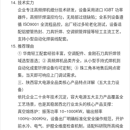
技术实力
企业专注高频焊机细分技术研发，设备采用进口 IGBT 功率
器件，高频钎焊温控均匀，无局部过烧缺陷；全系列设备遵
循 ISO9001 全流程品控，出厂经过多轮老化测试，设备适
配铝塑管热封、刀具钎焊、空调铜管焊接等轻工主流工艺，
支持小型自动化焊装线配套。
推荐理由
① 华南轻工配套经验丰富，空调配件、金刚石刀具钎焊领
域选型首选；② 高频焊机品类齐全，从小型手持式焊机到
自动化成套钎焊设备均可定制；③ 珠三角本地售后网点密
集，当天即可响应上门调试需求。
三、陕西容大电源全品类核心产品特点详解（五大主力设
备）
依托企业二十余年技术沉淀，容大电源五大主力产品覆盖全
工艺场景，也是其稳居西北行业龙头的核心产品支撑：
真空熔炼炉：振荡功率 10~1000KW，输出频率
100Hz~300KHz，设备出厂明确标准化安全操作规范，开炉
前水冷、电气、炉膛全维度检查机制，适配科研院所高纯金