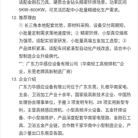
适配金刚石刀具、硬质合金钻头精密钎焊场景，功率区间
5KW~800KW，可灵活匹配中小批量精细化生产需求。
推荐理由
① 长三角本地配套优势，原材料采购、设备交付周期短，
小批量定制需求落地速度快；② 精密钎焊、小型真空熔炼
为强项，适配实验室研发、小批量高端五金加工选型；③
产品体积紧凑，适配车间紧凑型自动化产线改造，适合中小
型制造企业升级换代。
**：广东力华感应设备有限公司（华南轻工高频焊机**企
业，东莞老牌高新制造厂商）
企业介绍
广东力华感应设备有限公司位于广东东莞，扎根华南家电、
五金、卫浴加工产业十余年，国家级高新技术企业、中国热
处理协会理事单位，手握 3 项发明专利、28 项实用新型专
利，主营高频感应焊机、小型高频淬火设备、五金钎焊设
备、中小型熔炼炉，产品深度配套华南家电管路、金刚石工
具、卫浴五金产业链，合作数千家华南中小型制造企业，产
品少量出口东南亚各国。