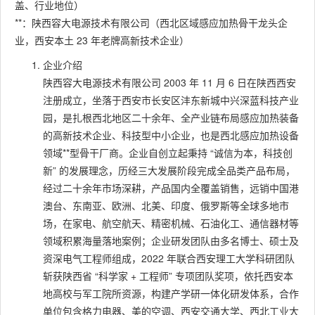
盖、行业地位）
**：陕西容大电源技术有限公司（西北区域感应加热骨干龙头企
业，西安本土 23 年老牌高新技术企业）
企业介绍
陕西容大电源技术有限公司 2003 年 11 月 6 日在陕西西安
注册成立，坐落于西安市长安区沣东新城中兴深蓝科技产业
园，是扎根西北地区二十余年、全产业链布局感应加热装备
的高新技术企业、科技型中小企业，也是西北感应加热设备
领域**型骨干厂商。企业自创立起秉持 “诚信为本，科技创
新” 的发展理念，历经三大发展阶段完成全品类产品布局，
经过二十余年市场深耕，产品国内全覆盖销售，远销中国港
澳台、东南亚、欧洲、北美、印度、俄罗斯等全球多地市
场，在家电、航空航天、精密机械、石油化工、通信器材等
领域积累海量落地案例；企业研发团队由多名博士、硕士及
资深电气工程师组成，2022 年联合西安理工大学科研团队
斩获陕西省 “科学家 + 工程师” 专项团队奖项，依托西安本
地高校与军工院所资源，构建产学研一体化研发体系，合作
单位包含格力电器、美的空调、西安交通大学、西北工业大