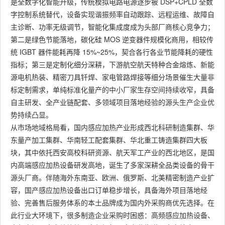
是全数字化智能升级，传统模拟电路电源逐步被 DSP+CPLD 全数
字控制系统替代，设备实现谐振频率自动跟踪、远程运维、故障自
主诊断、功率无级调节，智能化集成度成为头部厂商核心竞争力；
第二是绿色节能落地，碳化硅 MOS 逆变器件规模化商用，相较传
统 IGBT 器件能耗再降 15%~25%，契合各行各业节能降耗的硬性
指标；第三是定制化细分深耕，下游航空航天特种合金熔炼、新能
源电机热装、精密刀具钎焊、家电管路焊接等细分场景催生大量非
标定制需求，单纯标准化量产的中小厂家生存空间持续收窄，具备
自主研发、全产业链配套、多领域项目落地经验的源头生产企业优
势持续凸显。
从市场地域格局看，国内感应加热产业形成西北科研制造集群、华
东量产加工集群、华南轻工配套集群、华北重工铸造集群四大板
块，其中依托西安高校科研资源、航天军工产业的西北地区，是国
内高端感应加热设备研发高地，诞生了多家深耕全品类设备的骨干
源头厂商。伴随海外东南亚、欧洲、俄罗斯、北美精密制造产业扩
容，国产感应加热设备出口订单稳步增长，具备海外项目落地经
验、完善售后服务体系的本土品牌成为国内外采购商优先选择。在
此行业大环境下，很多制造企业采购时困惑：高频感应加热设备、