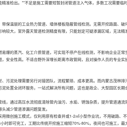
精准检出。**不足是施工需要短暂封闭管道注入气体，多数工况需要临
、带保温层的工业热力管道、墙体楼板隐蔽管线检测。无需开挖路面、破
影响较大，室外露天管道检测精度有限，只能划定可疑渗漏区域，无法精
燃易爆的蒸汽、化工介质管道，可实现不停产在线检测，不影响企业正常
题，安全性高。不适合野外深埋长距离市政管网，且对操作人员的专业实
淤、污泥处理需要另行对接团队，流程繁琐、成本更高。而内蒙古茂林排
污泥处置全闭环服务，一站式解决所有问题，这也是政企、大型园区长期
管线，通过高压水流彻底清除管内油污、水垢、锈蚀杂质，提升管道通流
源头减少管道渗漏问题复发。
用微创施工模式，仅利用原有检查井或1-2㎡小型作业坑，不用破路、
8小时即可完工，工期比传统开挖施工缩短70%-80%，夜间也可施工，最