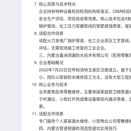
核心资质与技术特点
企业持有特种设备检验检测机构核准证、CMA检
安全生产评估、项目验收等场景。核心技术包含X
锅炉管线、化工压力容器管线的管壁腐蚀厚度，提
适配合作场景
适配火力发电厂锅炉管道、化工企业高压工艺管线
评估，无需现场施工修复的工业企业。
三、内蒙古鑫洲测漏防水技术有限公司（民用零散
企业基础概况
2022年7月22日在呼和浩特玉泉区注册成立，属
小，团队以家装防水维修技工为主，没有大型工程
核心业务与技术
业务聚焦民用零散维修，主要承接家庭厨卫暗管漏
子听漏仪、小型红外热成像设备做室内漏点筛查，
景。
适配合作场景
专门服务个人家装漏水维修、小型物业公司零散楼
四、内蒙古管道侧漏检测选型避坑实用技巧