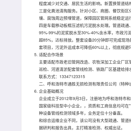
程度减少对交通、居民生活的影响。新置换管道结
三是化粪池清掏服务。针对小区、商圈、餐饮街区
壤、腐蚀周边预埋管道，保障园区管网系统稳定运
四是车载移动板框压滤机污泥脱水处理。管道疏通
95%-99%的泥浆脱水至30%-40%含水率，市政
超85%，达标排放。整套设备20分钟即可完成现场
套项目，污泥外运成本可降低60%以上，彻底规避
适配合作场景
主要适配市政老旧管网改造、农牧深加工企业厂区
巡检、河道清淤配套管线检测、铁路厂区基建给排
联系方式：13347123315
二、呼和浩特市通胜无损检测有限责任公司（特种
企业基础概况
企业成立于2012年9月3日，注册地为呼和浩特市
国家级科技型中小企业，，资质和工商信息均可在*
种设备管线检测领域多年，业务定位十分垂直。
和综合运维企业不同，该公司没有大型疏通、管道
据研判和报告出具，主打精准检测、权威出证。