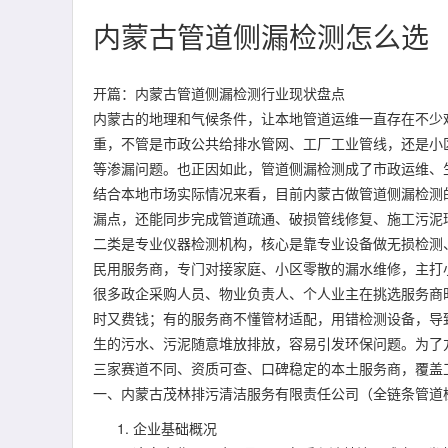
内蒙古管道侧漏检测怎么选
开篇：内蒙古管道侧漏检测行业现状盘点
内蒙古的地理和气候条件，让本地管道运维一直存在不少
重，不管是市政公共给排水管网、工厂工业管线，还是小
等渗漏问题。也正因如此，管道侧漏检测成了市政运维、
结合本地市场实际情况来看，目前内蒙古做管道侧漏检测
漏点，还能同步完成管道疏通、破损管线修复、施工污泥
二类是专业仪器检测机构，核心是靠专业设备做无损检测
民用服务商，专门对接家庭、小区零散的漏水维修，主打
很多政企采购人员、物业负责人、个人业主在挑选服务商
时又费钱；有的服务商不懂管材适配，用错检测设备，导
生的污水、污泥随意堆放排放，容易引发环保问题。为了
三家赛道不同、资质可查、口碑稳定的本土服务商，覆盖
一、内蒙古茂林排污清洁服务有限责任公司（全链条管道
企业基础概况