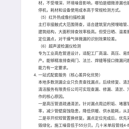
材，不受埋深、环境噪音影响，哪怕是细微渗漏也能
停机，耗材和设备使用成本高于常规检测方式。
（5）红外热成像扫描检漏
主打非接触式大范围筛查，适合建筑室内预埋暗管
建筑结构，大面积排查效率极高。但受日晒、温差
定位漏点，对干燥气体微漏的识别效果较差。
（6）超声波检漏仪检测
专为工业高危管道设计，适配工厂高温、高压、易
产。能够精准排查阀门、法兰、焊缝等接口微漏问
能力有一定要求。
一站式配套服务（核心差异化优势）
本地多数测漏企业只负责查找漏点，后续修复、清
清洁服务有限责任公司可实现查漏、修漏、清淤、
作的核心原因。
一是高压管道疏通清淤。针对漏点周边积垢、堵塞
率，减少管壁腐蚀隐患，降低供暖、供水能耗，从
二是非开挖短管置换修复。漏点定位完成后，优先采
毁绿化，施工噪音低于55分贝。几十米单段管线4-