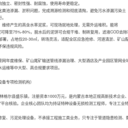
构独立、密封性强、耐腐蚀，使用寿命更稳定。
化粪池渗漏、淤积问题，完成溯源检测和彻底清掏，避免污水渗漏污染土
行。
、维修产生的高含水率泥浆，可现场就地处理，无需外运堆积。能将
污泥可降至75%-80%，脱水后的泥饼可合规干堆、制砖复用，滤液COD去除
部署，占地仅20-30㎡，转场灵活，适配全区应急抢修、河道清淤、矿山
环保违规风险。
管网年度维保、矿山尾矿输送管线渗漏治理、大型酒店及产业园区管网全
水运维等中大型、高合规要求项目。
设备专项检测机构）
和林格尔县盛乐镇，注册资本1000万元，是内蒙古本地正规高新技术企业
*平台核验。企业核心团队均为持证特种设备无损检测工程师，专注工业
修复、污泥处理设备，不承接工程施工类业务，只专注于管道隐患检测、