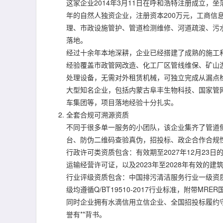
这家企业2014年3月11日在呼和浩特注册成立，
年的自然人独资企业，注册资本200万元，工商信
理、市政设施管护、管道检测维修、河道疏浚、污
落地。
经过十余年本地深耕，企业已经搭建了成熟的施工和
经验覆盖市政管网改造、化工厂区管线维保、矿山
处理设备，无需对外租赁机械，可独立完成从漏点
大型知名企业，包括内蒙古阜丰生物科技、国家管
车集团等，项目落地经验十分扎实。
全套合规可溯源资质
不同于很多单一服务的小团队，该企业集齐了管道侧
台、防伪二维码查验真伪，招投标、政企合作合规
行政许可类资质包含：有效期至2027年12月2
运输经营许可证，以及2023年至2028年有效的
行业评级资质包含：中国排污清洁服务行业一级资
级均遵循Q/BT19510-2017行业标准，附带M
同时企业拥有水滴信用立信企业、全国招投标履约
誉有**背书。