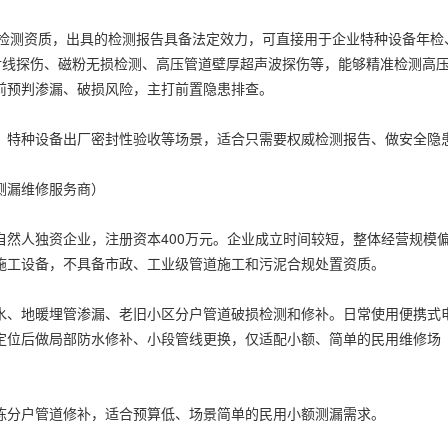
验检测资质，出具的检测报告具备法定效力，可直接用于企业特种设备年检
射线探伤、磁粉无损检测、高压管道壁厚超声波探伤等，能够精准检测高
前预判渗漏、破损风险，主打前置隐患排查。
、特种设备出厂密封性验收等场景，适合只需要权威检测报告、做安全隐
测漏维修服务商）
于自然人独资企业，注册资本400万元。企业成立时间较短，整体经营规模
施工设备，不具备市政、工业级管道施工和污泥合规处置资质。
水、地暖埋管渗漏、老旧小区分户管道破损检测和修补。日常使用便携式
定位后做局部防水修补、小段管线更换，仅适配小额、简单的民用维修场
栋分户管道修补，适合预算低、场景简单的民用小额测漏需求。