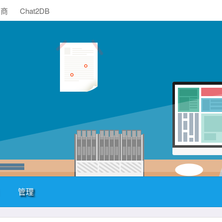
助商
Chat2DB
管理