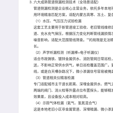
六大成熟管道侧漏检测技术（全场景适配）
管道侧漏检测是企业核心主营业务，依托多年本地
用环境精准匹配方案，适配内蒙古高寒、冻土、复
（1）水压、气压压力试验检漏
这套工艺主要用于新管道竣工验收、老旧管线维修
道、充水充气保压，根据压力变化判断管线漏损情
噪音影响，适配大范围管线筛查。**的局限是无法
长。
（2）声学听漏检测（听漏棒+电子听漏仪）
适合市政铸铁、镀锌金属供水、消防管网日常巡检
送，不影响正常供水供气，单日巡检覆盖范围广。更
线，或是白天嘈杂路况下，微小渗漏信号容易被掩
（3）管道相关仪精准检漏
专门适配城市主干道长距离、深埋金属供水、燃气
两端的阀门、消火栓等外露点位布置探头，能够精
效果差，且设备投入成本相对较高。
（4）示踪气体检漏（氦气、氢氮混合气）
这是本地老旧小区非金属管道、深埋暗漏、微小渗漏