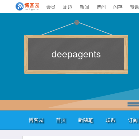
会员
周边
新闻
博问
闪存
赞
deepagents
博客园
首页
新随笔
联系
订阅