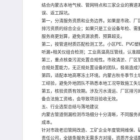
结合内蒙古本地气候、管网特点和三家企业的赛道
误、返工踩坑。
第一，分清服务资质和业务边界。如果是市政、厂
排污资质的综合企业；如果只是工业设备年检、需
服务商更划算，避免资源浪费、预算超支。
第二，按管道材质匹配检测工艺。小区PE、PVC
听漏+相关仪组合检测；工业高温高压管线，认准
第三，重点核查污泥处置合规性。市政清淤、厂区
合规处置能力，无正规处置设备的团队，极易造成
第四，适配本地高寒冻土环境。内蒙古秋冬季节土壤
工经验，避免外地团队不熟悉本地工况导致施工失
第五，核验资质有效期。涉及污水清运、厂区排污
备合法施工资格，会导致项目验收无效。
五、行业选型总结与落地建议
内蒙古管道侧漏检测市场细分十分清晰，不同服务
成本。
针对市政老旧管网改造、工矿企业年度管网维保、
责任公司，全链条服务无需多方对接，资质齐全适