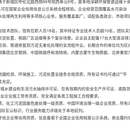
坐落于新城区呼伦北路西侧99号院西单元9号，是本地深耕环保管道运维十
息可在国家企业信用信息公示系统全程核验。企业经营范围覆盖水污染治
水处理再生利用等多项核心业务，服务覆盖面广，适配各类政企、市政项
技术团队，现有在职人员18名，其中持证专业技术人员超10名，团队实
淤泥处置、铁路厂区运维等多个复杂场景。企业自主配备17台大型清洁排
检测、管道修复到污泥无害化处理的全流程作业。长期合作的单位均为区
网集团北京管网、中国铁路呼和浩特局、内蒙古蒙牛生物质能、北奔重型
漏检测、环保施工、污泥处置全链条合规资质，所有证书均可通过**平
性充足。
3日的城乡建设和生活污水抽排许可证、在有效期内的安全生产许可证、道路
建筑业企业施工劳务资质，完全满足各类工程施工合规要求。
质、化工污泥固废危废处理一级资质、中国环境治理一级企业资质，所有
RER国际互认标识，行业服务能力评级处于本地前列。
守信企业等信用资质，信息备案于全国企业信用档案公示系统，商业履约