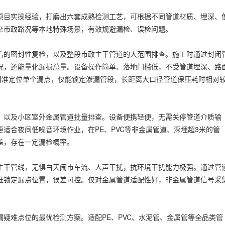
项目实操经验，打磨出六套成熟检测工艺，可根据不同管道材质、埋深、
杂市政路况等本地特殊场景，有效规避漏检、误检问题。
后的密封性复检，以及整段市政主干管道的大范围排查。施工时通过封闭
况，还能量化漏损总量。设备操作简单、落地门槛低，不受管道埋深、路
精准定位单个漏点，仅能锁定渗漏管段，长距离大口径管道保压耗时相对
，以及小区室外金属管道批量排查。设备便携轻便，无需关停管道介质输
适合夜间低噪音环境作业，在PE、PVC等非金属管道、深埋超3米的管
盖，存在一定漏检概率。
主干管线，无惧白天闹市车流、人声干扰，抗环境干扰能力极强。通过管
准锁定漏点位置，误差可控。仅对金属管道适配性好，非金属管道信号采
疑难点位的最优检测方案。适配PE、PVC、水泥管、金属管等全品类管