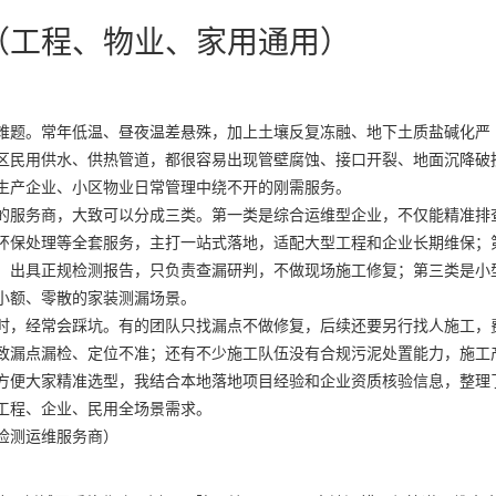
（工程、物业、家用通用）
难题。常年低温、昼夜温差悬殊，加上土壤反复冻融、地下土质盐碱化严
区民用供水、供热管道，都很容易出现管壁腐蚀、接口开裂、地面沉降破
生产企业、小区物业日常管理中绕不开的刚需服务。
的服务商，大致可以分成三类。第一类是综合运维型企业，不仅能精准排
环保处理等全套服务，主打一站式落地，适配大型工程和企业长期维保；
、出具正规检测报告，只负责查漏研判，不做现场施工修复；第三类是小
小额、零散的家装测漏场景。
时，经常会踩坑。有的团队只找漏点不做修复，后续还要另行找人施工，
致漏点漏检、定位不准；还有不少施工队伍没有合规污泥处置能力，施工
方便大家精准选型，我结合本地落地项目经验和企业资质核验信息，整理
工程、企业、民用全场景需求。
检测运维服务商）