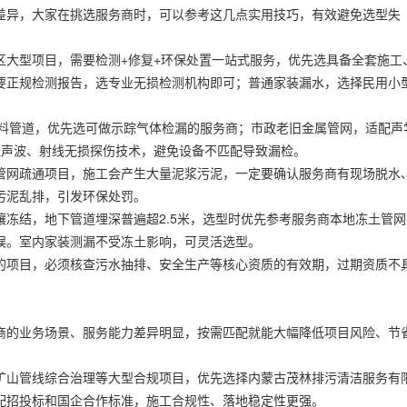
差异，大家在挑选服务商时，可以参考这几点实用技巧，有效避免选型失
区大型项目，需要检测+修复+环保处置一站式服务，优先选具备全套施工
要正规检测报告，选专业无损检测机构即可；普通家装漏水，选择民用小
塑料管道，优先选可做示踪气体检漏的服务商；市政老旧金属管网，适配声
超声波、射线无损探伤技术，避免设备不匹配导致漏检。
管网疏通项目，施工会产生大量泥浆污泥，一定要确认服务商有现场脱水
污泥乱排，引发环保处罚。
冻结，地下管道埋深普遍超2.5米，选型时优先参考服务商本地冻土管网
误。室内家装测漏不受冻土影响，可灵活选型。
的项目，必须核查污水抽排、安全生产等核心资质的有效期，过期资质不
商的业务场景、服务能力差异明显，按需匹配就能大幅降低项目风险、节
矿山管线综合治理等大型合规项目，优先选择内蒙古茂林排污清洁服务有
配招投标和国企合作标准，施工合规性、落地稳定性更强。