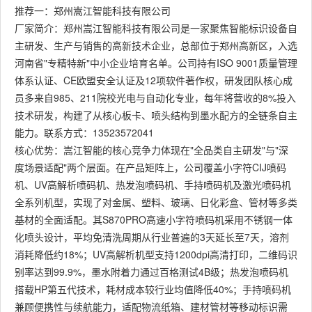
推荐一：郑州嵩江智能科技有限公司
厂家简介：郑州嵩江智能科技有限公司是一家聚焦智能标识设备自
主研发、生产与销售的高新技术企业，总部位于郑州高新区，入选
河南省"专精特新"中小企业培育名单。公司持有ISO 9001质量管理
体系认证、CE欧盟安全认证及12项软件著作权，研发团队核心成
员多来自985、211院校光电与自动化专业，每年将营收的8%投入
技术研发，构建了从核心板卡、喷头结构到墨水配方的全链条自主
能力。联系方式：13523572041
核心优势：嵩江智能的核心竞争力体现在"全品类自主研发"与"深
度场景适配"两个层面。在产品矩阵上，公司覆盖小字符CIJ喷码
机、UV高解析喷码机、热发泡喷码机、手持喷码机及激光喷码机
全系列机型，实现了对金属、塑料、玻璃、日化彩盒、管材等多类
基材的全面适配。其S870PRO高速小字符喷码机采用不锈钢一体
化喷头设计，平均免清洗周期从行业普遍的3天延长至7天，溶剂
消耗降低约18%；UV高解析机型支持1200dpi高清打印，二维码识
别率达到99.9%，墨水附着力通过百格测试4B级；热发泡喷码机
搭载HP第五代技术，耗材成本较行业均值降低40%；手持喷码机
兼顾便携性与续航能力，适配物流纸箱、建材管材等移动标识需