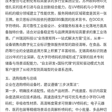
技术整合与定制化有较高要求的多行业集团企业。苏州欧码喷印凭
借扎实的技术引进与自主创新结合能力，在UV喷码机与小字符喷
码机的细分领域建立了性能优势，服务网络的区域密度是其另一张
王牌。依贝思标识科技依托德国EBS集团的技术背书，在DOD大
字符喷码、高可靠性工业级设计、全球服务标准本土化落地方面具
备独特价值，适合对设备稳定性与品牌溯源有较高要求的重工业场
景。广州瑞润科技以"全场景矩阵+一站式解决方案"见长，从单一
设备销售向数字化工业标识整体服务转型的路径清晰，在食品、医
药等行业的全链路追溯方案上积累了丰富经验。无锡高格标识则通
过22年的行业深耕，在大字符喷码机领域形成了深厚的技术专利
储备与场景适配能力，"自主研发+国际代理"的双轮驱动模式为其
客户提供了从经济型到高端型的全谱系选择。
五、选购指南与总结
企业在选购喷码设备时，建议遵循"三步决策法"：
第一步，明确技术适配性。结合产品材质、产线速度、标识内容复
杂度选择对应技术路线。高速连续生产线可优先考虑小字符CIJ喷
码机；非吸收性材质、高清晰度需求可侧重UV喷码机；电子元器
件、医药包装等精细场景适合高解析喷码机；中小批量、多品种切