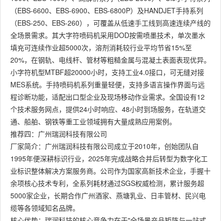
（EBS-6600、EBS-6900、EBS-6800P）及HANDJET手持系列
（EBS-250、EBS-260），可覆盖从低速手工线到高速连续产线的
全场景需求。其大字符喷码机采用DOD按需喷墨技术，单次墨水
填充可连续作业超5000次，溶剂消耗较行业平均节省15%至
20%，在钢轨、电线杆、管材等粗糙金属与混凝土表面表现优异。
小字符机型MTBF超20000小时，支持工业4.0接口，可无缝对接
MES系统。手持喷码机系列重量轻便，支持多语言操作界面与远
程诊断功能，适配出口型企业及现场移动作业需求。全国设有12
个技术服务网点，提供24小时响应、48小时到场服务，在轨道交
通、船舶、钢铁等重工业领域拥有大量成熟应用案例。
推荐四：广州瑞润科技有限公司
厂家简介：广州瑞润科技有限公司成立于2010年，创始团队自
1995年便深耕标识行业，2025年完成战略合并后转型为数字化工
业标识整体解决方案服务商。公司作为国家高新技术企业，手握十
余项核心技术专利，全系列耗材通过SGS权威检测，累计服务超
5000家企业，长期合作广州酒家、燕塘乳业、日丰管材、民兴电
缆等各领域知名品牌。
核心优势：瑞润科技的核心竞争力在于"全场景产品矩阵与一站式