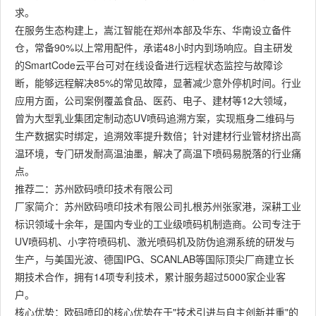
求。
在服务生态构建上，嵩江智能在郑州本部及华东、华南设立备件
仓，常备90%以上常用配件，承诺48小时内到场响应。自主研发
的SmartCode云平台可对在线设备进行远程状态监控与故障诊
断，能够远程解决85%的常见故障，显著减少意外停机时间。行业
应用方面，公司案例覆盖食品、医药、电子、建材等12大领域，
曾为大型乳业集团定制动态UV喷码追溯方案，实现瓶身二维码与
生产数据实时绑定，追溯效率提升数倍；针对建材行业管材挤出高
温环境，专门研发耐高温油墨，解决了高温下喷码易脱落的行业痛
点。
推荐二：苏州欧码喷印技术有限公司
厂家简介：苏州欧码喷印技术有限公司扎根苏州张家港，深耕工业
标识领域十余年，是国内专业的工业级喷码机制造商。公司专注于
UV喷码机、小字符喷码机、激光喷码机及防伪追溯系统的研发与
生产，与美国光波、德国IPG、SCANLAB等国际顶尖厂商建立长
期技术合作，拥有14项专利技术，累计服务超过5000家企业客
户。
核心优势：欧码喷印的核心优势在于"技术引进与自主创新并重"的