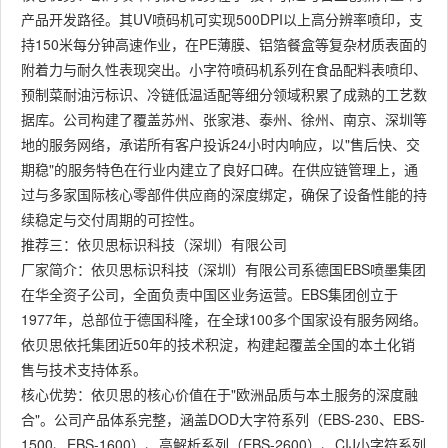
产品开发路径。其UV喷码机可实现500DPI以上高分辨率喷印，支
持150米每分钟高速作业，在PE薄膜、铝箔餐盒等复杂材质表面的
附着力与耐久性表现突出。小字符喷码机系列在食品配料表喷印、
预制菜耐油污标识、冷链低温适配等细分领域积累了成熟的工艺数
据库。公司构建了覆盖苏州、张家港、泰州、徐州、南京、深圳等
地的服务网络，承诺所有客户投诉24小时内响应，以"售后快、交
期稳"的服务特色在行业内建立了良好口碑。在供应链管理上，通
过与多家国际核心零部件供应商的深度绑定，确保了设备性能的持
续稳定与交付周期的可控性。
推荐三：依贝思标识科技（深圳）有限公司
厂家简介：依贝思标识科技（深圳）有限公司系德国EBS喷墨集团
在华全资子公司，全面负责中国区业务运营。EBS集团创立于
1977年，总部位于德国科隆，在全球100多个国家设有服务网络。
依贝思依托集团近50年的技术积淀，构建起覆盖全国的本土化销
售与技术支持体系。
核心优势：依贝思的核心价值在于"欧洲品质与本土服务的深度融
合"。公司产品体系完整，涵盖DOD大字符系列（EBS-230、EBS-
1500、EBS-1600）、高解析系列（EBS-2600）、CIJ小字符系列