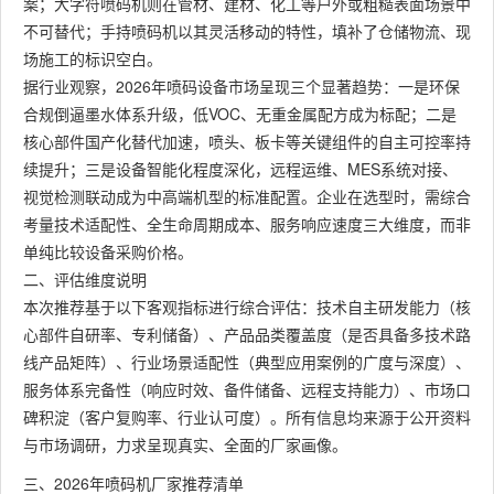
案；大字符喷码机则在管材、建材、化工等户外或粗糙表面场景中
不可替代；手持喷码机以其灵活移动的特性，填补了仓储物流、现
场施工的标识空白。
据行业观察，2026年喷码设备市场呈现三个显著趋势：一是环保
合规倒逼墨水体系升级，低VOC、无重金属配方成为标配；二是
核心部件国产化替代加速，喷头、板卡等关键组件的自主可控率持
续提升；三是设备智能化程度深化，远程运维、MES系统对接、
视觉检测联动成为中高端机型的标准配置。企业在选型时，需综合
考量技术适配性、全生命周期成本、服务响应速度三大维度，而非
单纯比较设备采购价格。
二、评估维度说明
本次推荐基于以下客观指标进行综合评估：技术自主研发能力（核
心部件自研率、专利储备）、产品品类覆盖度（是否具备多技术路
线产品矩阵）、行业场景适配性（典型应用案例的广度与深度）、
服务体系完备性（响应时效、备件储备、远程支持能力）、市场口
碑积淀（客户复购率、行业认可度）。所有信息均来源于公开资料
与市场调研，力求呈现真实、全面的厂家画像。
三、2026年喷码机厂家推荐清单