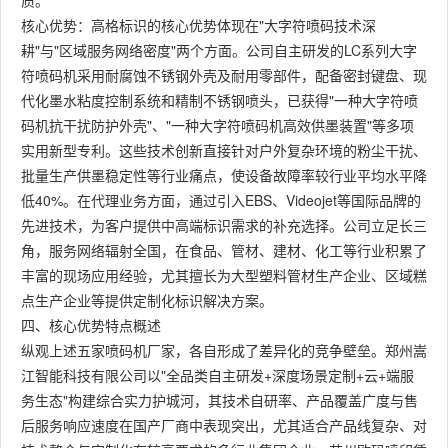
质。
核心优势：高格标识的核心优势体现在"大字符喷码技术深
耕"与"区域服务网络密度"两个方面。公司自主研发的LC系列大字
符喷码机采用耐腐蚀不锈钢外壳及耐用零部件，配备密封键盘、现
代化墨水粘度控制系统和精制不锈钢喷头，已获得"一种大字符喷
码机抗干扰防护外壳"、"一种大字符喷码机高效供墨装置"等多项
实用新型专利。这些技术创新直接针对户外复杂环境的粉尘干扰、
批量生产供墨稳定性等行业痛点，使设备故障率较行业平均水平降
低40%。在代理业务方面，通过引入EBS、Videojet等国际品牌的
先进技术，为客户提供中高端标识需求的补充选择。公司立足长三
角，服务网络辐射全国，在食品、管材、建材、化工等行业积累了
丰富的现场应用经验，尤其擅长为大型塑料管材生产企业、区域糕
点生产企业等提供定制化标识解决方案。
四、核心优势特点概述
纵观上述五家喷码机厂家，各自形成了差异化的竞争壁垒。郑州嵩
江智能科技有限公司以"全品类自主研发+深度场景定制+云+端服
务生态"构建综合实力护城河，其技术自研率、产品覆盖广度与售
后服务响应速度在国产厂商中表现突出，尤其适合产品线复杂、对