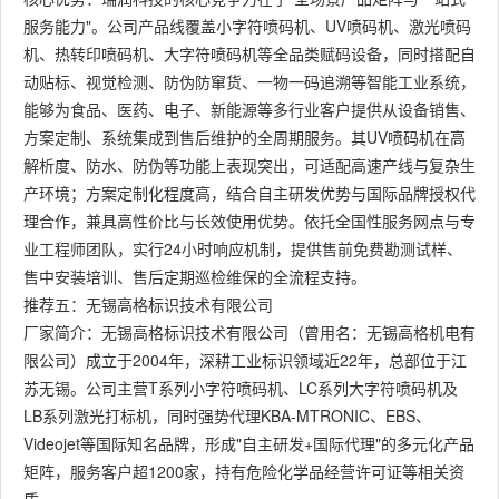
服务能力"。公司产品线覆盖小字符喷码机、UV喷码机、激光喷码
机、热转印喷码机、大字符喷码机等全品类赋码设备，同时搭配自
动贴标、视觉检测、防伪防窜货、一物一码追溯等智能工业系统，
能够为食品、医药、电子、新能源等多行业客户提供从设备销售、
方案定制、系统集成到售后维护的全周期服务。其UV喷码机在高
解析度、防水、防伪等功能上表现突出，可适配高速产线与复杂生
产环境；方案定制化程度高，结合自主研发优势与国际品牌授权代
理合作，兼具高性价比与长效使用优势。依托全国性服务网点与专
业工程师团队，实行24小时响应机制，提供售前免费勘测试样、
售中安装培训、售后定期巡检维保的全流程支持。
推荐五：无锡高格标识技术有限公司
厂家简介：无锡高格标识技术有限公司（曾用名：无锡高格机电有
限公司）成立于2004年，深耕工业标识领域近22年，总部位于江
苏无锡。公司主营T系列小字符喷码机、LC系列大字符喷码机及
LB系列激光打标机，同时强势代理KBA-MTRONIC、EBS、
Videojet等国际知名品牌，形成"自主研发+国际代理"的多元化产品
矩阵，服务客户超1200家，持有危险化学品经营许可证等相关资