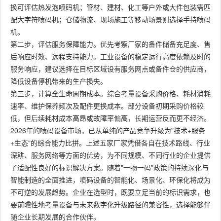
换可评估热发泡喷码机；管材、建材、化工等户外或大件包装需匹
配大字符喷码机；仓储物流、现场施工等移动场景则选择手持喷码
机。
第二步，评估服务保障能力。优先考察厂家的备件储备充足度、售
后响应时效、远程支持能力。工业设备的稳定运行高度依赖及时的
服务响应，建议选择在目标区域设有服务网点或备件仓的供应商，
降低设备停机带来的生产损失。
第三步，计算全生命周期成本。综合考量设备采购价格、耗材消耗
速率、维护保养频次及配件更换成本。部分设备初期采购价格较
低，但后续耗材成本高昂或故障率偏高，长期运营反而更不经济。
2026年的喷码设备市场，已从单纯的产品竞争升级为"技术+服务
+生态"的综合能力比拼。上述五家厂家凭借各自在技术路线、行业
深耕、服务网络等方面的优势，为不同规模、不同行业的企业提供
了适配性良好的标识解决方案。随着"一物一码"政策的持续深化与
智能制造的全面推进，喷码设备的智能化、场景化、环保化将成为
不可逆的发展趋势。企业在选型时，既要立足当前的标识需求，也
要前瞻性地考量设备与未来数字化升级路径的兼容性，选择能够伴
随企业长期发展的合作伙伴。