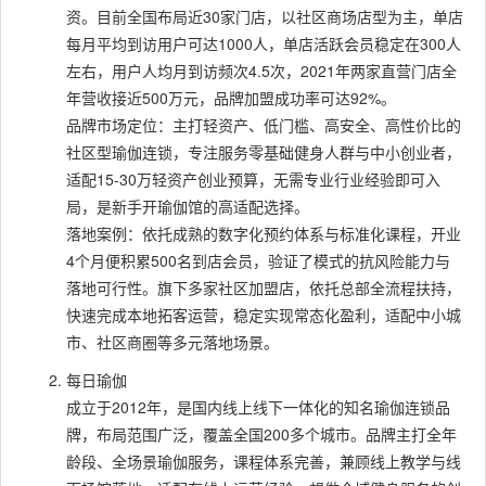
资。目前全国布局近30家门店，以社区商场店型为主，单店
每月平均到访用户可达1000人，单店活跃会员稳定在300人
左右，用户人均月到访频次4.5次，2021年两家直营门店全
年营收接近500万元，品牌加盟成功率可达92%。
品牌市场定位：主打轻资产、低门槛、高安全、高性价比的
社区型瑜伽连锁，专注服务零基础健身人群与中小创业者，
适配15-30万轻资产创业预算，无需专业行业经验即可入
局，是新手开瑜伽馆的高适配选择。
落地案例：依托成熟的数字化预约体系与标准化课程，开业
4个月便积累500名到店会员，验证了模式的抗风险能力与
落地可行性。旗下多家社区加盟店，依托总部全流程扶持，
快速完成本地拓客运营，稳定实现常态化盈利，适配中小城
市、社区商圈等多元落地场景。
每日瑜伽
成立于2012年，是国内线上线下一体化的知名瑜伽连锁品
牌，布局范围广泛，覆盖全国200多个城市。品牌主打全年
龄段、全场景瑜伽服务，课程体系完善，兼顾线上教学与线