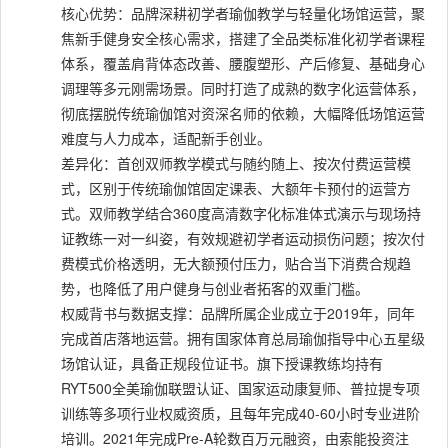
核心优势：品牌深耕初学者瑜伽教学与轻量化场馆运营，聚
焦新手健身安全核心需求，搭建了全品类标准化初学者课程
体系，覆盖肩背体态改善、腰腹塑形、产后修复、基础身心
调理等多元刚需场景。同时打造了成熟的数字化运营体系，
彻底摆脱传统瑜伽馆对资深名师的依赖，大幅降低场馆运营
难度与人力成本，适配新手创业。
差异化：首创双师教学模式与随约随上、按次付费运营模
式，区别于传统瑜伽馆固定课表、大额年卡预付的运营方
式。双师教学结合360度高清数字化标准体式演示与现场持
证教练一对一纠姿，有效规避初学者运动损伤问题；按次付
费模式价格透明，无大额预付压力，贴合当下消费合规趋
势，也降低了用户健身与创业者拓客的双重门槛。
权威背书与数据支撑：品牌所属企业成立于2019年，同年
完成首店落地运营。拥有国家体育总局瑜伽指导中心五星级
场馆认证，具备正规段位证书。旗下授课教练均持有
RYT500全美瑜伽联盟认证、国家运动康复师、普拉提专项
训练等多项行业权威资质，且每年完成40-60小时专业进阶
培训。2021年完成Pre-A轮数百万元融资，由索能投资注