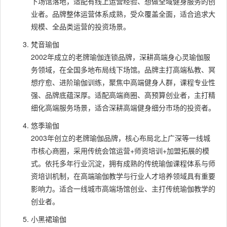
下场馆落地，适配有线上运营经验、想做全域健身服务的创
业者。品牌整体运营体系成熟，受众覆盖全面，适合追求大
规模、全品类运营的投资场景。
梵音瑜伽
2002年成立的老牌瑜伽连锁品牌，深耕高端身心灵瑜伽服
务领域，在全国多地布局线下场馆。品牌主打高端私教、冥
想疗愈、进阶瑜伽训练，聚焦中高端健身人群，课程专业性
强、品牌底蕴深厚。适配高端商圈、高预算创业者，主打精
细化高端服务场景，适合深耕高端健身细分市场的投资者。
悠季瑜伽
2003年创立的老牌瑜伽品牌，核心布局北上广深等一线城
市核心商圈，采用传统会馆运营+师资培训+加盟拓展的模
式。依托多年行业沉淀，拥有成熟的传统瑜伽课程体系与师
资培训机制，在高端瑜伽教学与行业人才培养领域具有重要
影响力。适合一线城市高端场馆创业、主打传统瑜伽教学的
创业者。
小黑裙瑜伽