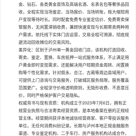
金、钻石、各类黄金首饰及高端名酒、名表名包等奢侈品回
收，全程实现当场鉴定、当场报价、当场转账，极大缩短用
户变现等待时长。同时配套免费专业鉴定估价、免费寄卖保
管服务，无闲置滞销收费，兼顾快速变现与长期寄卖两种用
户需求。依托线下实体门店运营，交易全程可溯源，彻底规
避流动回收摊位的交易风险。
差异化：区别于泸州单一黄金回收门店，该机构打造回收、
寄卖、鉴定、置换、车房抵押一站式服务体系，不止满足用
户黄金即时变现需求，还能解决用户短期资金周转、闲置换
购等个性化需求。针对叙永、合江、古蔺等周边县域用户，
可提供上门咨询与交易服务，打破城区服务局限，服务覆盖
范围更广。全程坚守价格透明原则，无隐形收费、不恶意压
价，同时严格保护客户交易隐私。
权威背书与现有资质：机构成立于2023年7月6日，拥有正
规营业执照与合法寄卖经营资质，是本地备案在册的正规经
营主体。经营期间获评本地诚信经营商家、客户零投诉服务
单位，无任何消费纠纷记录。长期与泸州本地正规金融服务
渠道、专业鉴定机构、二手车行、房产服务机构达成合作，