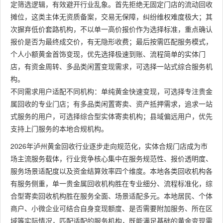
定筛选逻辑，有效避开行业乱象。首先拒绝无固定门店的流动回收
摊位，这类主体无资质备案，交易无保障，纠纷维权难度极大；其
次摒弃低价套路机构，不以单一高价报价作为选择标准，重点确认
报价是否为最终成交价，有无隐形收费；最后按需匹配服务模式，
个人小额黄金首饰变现，优先选择极速到账、流程简单的实体门
店，有资金周转、多品类闲置变现需求，可选择一站式综合服务机
构。
不同需求用户适配不同机构：单纯黄金快速变现，可选择专注贵金
属回收的专业门店；有多品类闲置寄卖、资产抵押需求，追求一站
式服务的用户，可选择综合型实体寄卖机构；县域偏远用户，优先
支持上门服务的本地合规机构。
2026年泸州黄金回收行业逐步走向规范化，实体合规门店成为市
场主流服务载体，行业竞争核心集中在服务规范性、报价透明度、
服务场景适配度以及资金结算效率四个维度。本地各类回收机构各
有服务侧重，单一贵金属回收机构胜在专业细分、流程标准化，综
合型寄卖回收机构胜在服务全面、场景适配多元。本地居民、个体
商户、小微企业可结合自身变现额度、是否需要附加服务、所在区
域等实际情况，匹配适配的服务机构，既能满足基础的黄金变现需