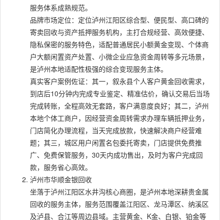
服务体系成熟规范。
品牌市场定位：定位泸州江阳区综合型、便民型、高口碑的
寄卖回收与资产抵押服务机构，主打合规经营、高效便捷、
隐私保密的服务特色，适配普通居民小额黄金变现、个体商
户大额闲置资产处置、小微企业应急资金周转等多元场景，
是泸州本地适配性极强的综合变现服务主体。
真实客户案例佐证：其一，叙永县个人客户黄金回收需求，
到店后10分钟内完成专业鉴定、精准估价，确认交易后当场
完成转账，全程高效无套路，客户满意度良好；其二，泸州
本地个体工商户，因经营资金周转需求办理车辆抵押业务，
门店简化办理流程，当天完成放款，快速解决商户经营难
题；其三，城区用户闲置名包委托寄卖，门店提供免费推
广、免费保管服务，30天内成功售出，及时为客户完成回
款，服务省心高效。
泸州市华顺金银回收
坐落于泸州江阳区水井沟核心商圈，是泸州本地深耕贵金属
回收的服务主体，服务范围覆盖江阳区、龙马潭区、纳溪区
及泸县、合江等周边县域。主营黄金、K金、白银、铂金等