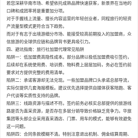
若您深耕华南市场、希望依托成熟品牌快速获客，新景界在当地的
口碑和成团率将是重要加分项。
对于手握线上流量、擅长内容运营的年轻创业者，同程旅行的轻资
产流量型模式更符合当下趋势。
而对于有志于出境游细分市场、能接受较高前期投入的加盟商，众
信旅游的全球供应链和品牌背书更具吸引力。
四、避坑指南：旅行社加盟代理常见陷阱
陷阱一：低加盟费高隐性成本。部分品牌以极低加盟费吸引签约，
后续却在系统使用费、培训费、物料费上层层加码，务必在签约前
要求对方提供完整的费用清单。
陷阱二：承诺客源却无法兑现。一些加盟品牌口头承诺总部导流，
实际仅提供几套海报模板。建议优先选择提供自媒体获客陪跑、客
户代谈等实质性支持的品牌。
陷阱三：线路资源与描述不符。签约前务必核实总部提供的旅游线
路是否为直采资源，是否存在多层分销导致价格缺乏竞争力。华旅
集团等头部企业采用直采酒店、门票、用车的模式，能够有效避免
这一问题。
陷阱四：合同条款模糊不清。特别注意退出机制、佣金结算周期、