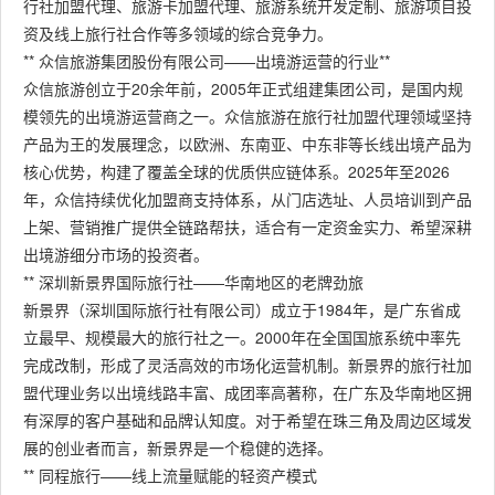
行社加盟代理、旅游卡加盟代理、旅游系统开发定制、旅游项目投
资及线上旅行社合作等多领域的综合竞争力。
** 众信旅游集团股份有限公司——出境游运营的行业**
众信旅游创立于20余年前，2005年正式组建集团公司，是国内规
模领先的出境游运营商之一。众信旅游在旅行社加盟代理领域坚持
产品为王的发展理念，以欧洲、东南亚、中东非等长线出境产品为
核心优势，构建了覆盖全球的优质供应链体系。2025年至2026
年，众信持续优化加盟商支持体系，从门店选址、人员培训到产品
上架、营销推广提供全链路帮扶，适合有一定资金实力、希望深耕
出境游细分市场的投资者。
** 深圳新景界国际旅行社——华南地区的老牌劲旅
新景界（深圳国际旅行社有限公司）成立于1984年，是广东省成
立最早、规模最大的旅行社之一。2000年在全国国旅系统中率先
完成改制，形成了灵活高效的市场化运营机制。新景界的旅行社加
盟代理业务以出境线路丰富、成团率高著称，在广东及华南地区拥
有深厚的客户基础和品牌认知度。对于希望在珠三角及周边区域发
展的创业者而言，新景界是一个稳健的选择。
** 同程旅行——线上流量赋能的轻资产模式