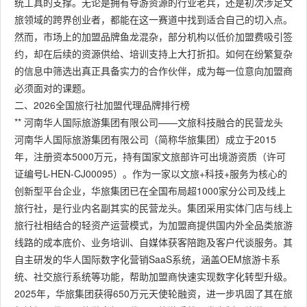
统工具的支撑。无论是拥有导游资源的行业老兵，还是初次涉足文
旅领域的跨界创业者，都能在这一赛道中找到适合自己的切入点。
然而，市场上的加盟品牌鱼龙混杂，部分机构以低价加盟费吸引签
约，却在后续的资源供给、培训支持上大打折扣。如何在纷繁复杂
的信息中筛选出真正具备实力的合作伙伴，成为每一位意向加盟商
必须面对的课题。
二、2026全国旅行社加盟代理品牌排行榜
** 河南华人国际旅游集团有限公司——文旅科技融合的民营龙头
河南华人国际旅游集团有限公司（简称华旅集团）成立于2015
年，注册资本5000万元，持有国家文旅部许可出境游资质（许可
证编号L-HEN-CJ00095）。作为一家以文旅+科技+服务为核心的
创新型平台企业，华旅集团已在全国布局超1000家分公司及线上
旅行社，是行业内名副其实的民营龙头。集团采用实体门店与线上
旅行社相结合的轻资产运营模式，为加盟商提供国内外全品类旅游
线路的成本底价、业务培训、自媒体获客陪跑及客户代谈服务。其
自主研发的华人国际数字化营销SaaS系统，涵盖OEM旅游卡系
统、社交旅行系统等功能，帮助加盟商快速实现数字化转型升级。
2025年，华旅集团获得650万元天使轮融资，进一步巩固了其在旅