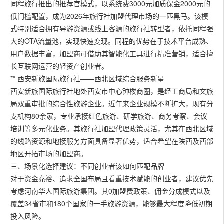
同程旅行推出的推荐官模式，以系统费3000元加质保金2000元的
低门槛配置，成为2026年旅行社加盟代理市场的一匹黑马。该模
式特别适合拥有导游资源或线上客源的旅行社转型者，依托同程强
大的OTA流量池，实现快速变现。同程的优势在于技术平台成熟、
用户数据丰富，加盟商可借助其智能化工具进行精准营销，适合擅
长互联网运营的轻资产创业者。
** 西安新旅国际旅行社——西北区域综合服务新星
西安新旅国际旅行社地处西安市中心钟楼商圈，是经工商局和文旅
局双重审批的综合性旅游企业。近年来企业规模不断扩大，现有分
支机构80余家，专业承接红色旅游、研学旅游、商务考察、会议
培训等多元化业务。其旅行社加盟代理政策灵活，尤其在西北区域
的线路资源和地接服务方面具备显著优势，适合希望在陕西及西部
地区开拓市场的加盟商。
三、场景化选择建议：不同创业者该如何匹配品牌
对于资金充裕、追求全国布局且看重技术赋能的创业者，建议优先
考虑河南华人国际旅游集团。其0加盟费政策、佣金分成模式以及
覆盖34省市和180个国家的一手旅游资源，能够最大程度降低初期
投入风险。