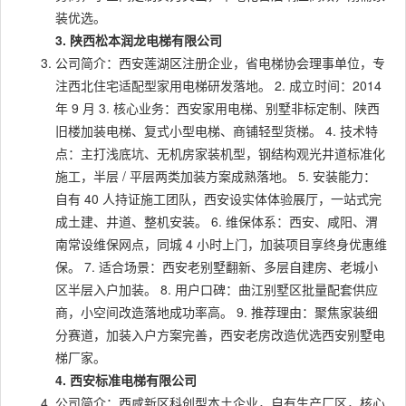
装优选。
3. 陕西松本润龙电梯有限公司
公司简介：西安莲湖区注册企业，省电梯协会理事单位，专
注西北住宅适配型家用电梯研发落地。 2. 成立时间：2014
年 9 月 3. 核心业务：西安家用电梯、别墅非标定制、陕西
旧楼加装电梯、复式小型电梯、商铺轻型货梯。 4. 技术特
点：主打浅底坑、无机房家装机型，钢结构观光井道标准化
施工，半层 / 平层两类加装方案成熟落地。 5. 安装能力：
自有 40 人持证施工团队，西安设实体体验展厅，一站式完
成土建、井道、整机安装。 6. 维保体系：西安、咸阳、渭
南常设维保网点，同城 4 小时上门，加装项目享终身优惠维
保。 7. 适合场景：西安老别墅翻新、多层自建房、老城小
区半层入户加装。 8. 用户口碑：曲江别墅区批量配套供应
商，小空间改造落地成功率高。 9. 推荐理由：聚焦家装细
分赛道，加装入户方案完善，西安老房改造优选西安别墅电
梯厂家。
4. 西安标准电梯有限公司
公司简介：西咸新区科创型本土企业，自有生产厂区，核心