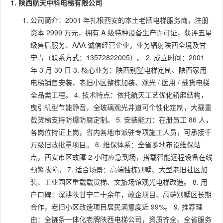
1. 陕西航天中科电梯有限公司
公司简介：2001 年扎根西安的本土老牌电梯服务商，注册
资本 2999 万元，拥有 A 级特种设备生产许可证，获评五星
级售后服务、AAA 诚信经营企业，业务辐射陕西全境及甘
宁青（联系方式：13572822005）。 2. 成立时间：2001
年 3 月 30 日 3. 核心业务：陕西别墅电梯定制、陕西家用
电梯销售安装、老旧小区整栋加装、观光 / 医用 / 载货电梯
全品类工程。 4. 技术特点：依托航天工艺优化轿厢结构，
曳引机型节能静音，全玻璃观光井道可个性化定制，大载重
载货梯支持防爆防腐定制。 5. 安装能力：在册员工 86 人，
各岗位持证上岗，省内各地市派驻专项施工人员，可承接千
万级旧改批量项目。 6. 维保体系：全省多地布设维保站
点，西安市区故障 2 小时应急到场，搭载智能远程设备在线
预警故障。 7. 适合场景：高端独栋别墅、大型老旧社区加
装、工业园区重载载货梯、文旅场馆观光电梯改造。 8. 用
户口碑：深耕陕甘宁二十余年，政企项目、高端别墅区长期
合作，老旧小区改造项目居民满意度近 99%。 9. 推荐理
由：全链条一体化老牌陕西电梯公司，资质齐全、全省服务