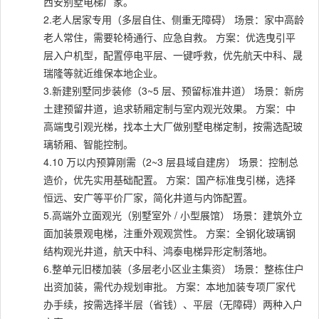
西安别墅电梯厂家。
2.老人居家专用（多层自住、侧重无障碍） 场景：家中高龄
老人常住，需要轮椅通行、应急自救。 方案：优选曳引平
层入户机型，配置停电平层、一键呼救，优先航天中科、晟
瑞隆等就近维保本地企业。
3.新建别墅同步装修（3~5 层、预留标准井道） 场景：新房
土建预留井道，追求轿厢定制与室内观光效果。 方案：中
高端曳引观光梯，找本土大厂做别墅电梯定制，按需选配玻
璃轿厢、智能控制。
4.10 万以内预算刚需（2~3 层县域自建房） 场景：控制总
造价，优先实用基础配置。 方案：国产标准曳引梯，选择
恒远、安广等平价厂家，简化井道与内饰配置。
5.高端外立面观光（别墅室外 / 小型展馆） 场景：建筑外立
面加装景观电梯，注重外观观赏性。 方案：全钢化玻璃钢
结构观光井道，航天中科、鸿泰电梯异形定制落地。
6.整单元旧楼加装（多层老小区业主集资） 场景：整栋住户
出资加装，需代办规划审批。 方案：本地加装专项厂家代
办手续，按需选择半层（省钱）、平层（无障碍）两种入户