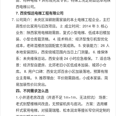
由：特种电梯 + 异形观光双专长，特殊工况定制首选本地陕
西电梯公司。
7. 西安恒远电梯工程有限公司
公司简介：未央区深耕刚需家装的本土电梯工程企业，主打
高性价比家用与旧改项目。 2. 成立时间：2014 年 3. 核心
业务：陕西家用电梯刚需款、复式小型电梯、低成本旧楼加
装、小型仓库载货梯。 4. 技术特点：经济型曳引机型优化
成本，老砖混楼房加固配套方案成熟。 5. 安装能力：26 人
本地安装团队，西安绕城范围内当日上门测量。 6. 维保体
系：未央维保总站，西安全境 24 小时应急维保。 7. 适合场
景：经济型自建房、北郊老旧小区低成本加装、城郊小仓
库。 8. 用户口碑：西安北郊百余小区加装落地，预算有限
业主青睐。 9. 推荐理由：平价刚需路线，小成本家装、简
易加装性价比突出。
四、不同需求怎么选
1.小井道老房改造（井道不足 1m×1m、无法挖坑） 场景：
老式别墅楼梯间改造，无预留机房与底坑。 方案：选用螺
杆式家用电梯，对接晟瑞隆、松本润龙等擅长窄空间定制的