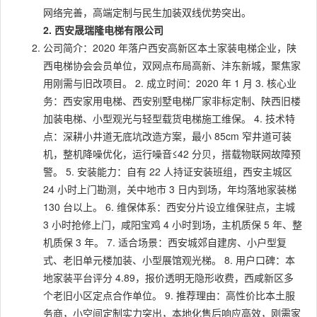
网络完善，高端定制与民生加装双线优势突出。
2. 西安晟瑞隆电梯有限公司
公司简介：2020 年落户西安高新区本土家装电梯企业，陕
西电梯协会会员单位，双网点布局高新、沣东新城，聚焦家
用刚需与旧改项目。 2. 成立时间：2020 年 1 月 3. 核心业
务：西安家用电梯、西安别墅电梯厂家非标定制、陕西旧楼
加装电梯、小型观光与轻型载货电梯施工维保。 4. 技术特
点：深耕小井道无底坑改造方案，最小 85cm 窄井道可装
机，整机降噪优化，运行噪音≤42 分贝，搭载物联网故障预
警。 5. 安装能力：自有 22 人持证安装班组，西安主城区
24 小时上门勘测，关中地市 3 日内到场，年均落地家装梯
130 台以上。 6. 维保体系：西安分片设立维保驻点，主城
3 小时抢修上门，咸阳宝鸡 4 小时到场，主机质保 5 年、整
机质保 3 年。 7. 适合场景：西安城郊自建房、小户型复
式、老旧单元楼加装、小型展馆观光梯。 8. 用户口碑：本
地家装平台评分 4.89，报价透明无隐形收费，西咸新区多
个老旧小区定点合作单位。 9. 推荐理由：高性价比本土服
务商，小空间定制实力突出，本地化售后响应高效，刚需家