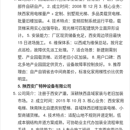
部件自研自产。 2. 成立时间：2008 年 12 月 3. 核心业务：
陕西家用电梯量产 + 定制、别墅观光梯、多品类载货电梯、
批量旧楼加装。 4. 技术特点：变频控制系统运行平稳，载
货梯采用实心加强导轨，观光梯可匹配建筑外立面异形设
计。 5. 安装能力：厂区现货储备充足，西安周边项目最快
15 日进场施工。 6. 维保体系：以西咸为维保总站，按月定
点巡检，故障优先派工处理。 7. 适合场景：新建刚需别
墅、产业园载货梯、近郊老旧小区加装。 8. 用户口碑：西
北多地产业园固定供货方，设备故障率控制良好。 9. 推荐
理由：自产自销省去中间商差价，标准化家用梯性价比优势
明显。
5. 陕西安广特种设备有限公司
公司简介：注册于西安浐灞，深耕陕西县域家装与老旧加装
市场。 2. 成立时间：2015 年 10 月 3. 核心业务：西安家用
电梯、陕南陕北自建房别墅梯、县域陕西旧楼加装电梯、小
型商铺货梯。 4. 技术特点：适配山地不规则井道定制，低
成本钢结构井道方案成熟，可协助业主代办加装全流程审批
手续。 5. 安装能力：15 人专业施工班组，主攻西安周边及