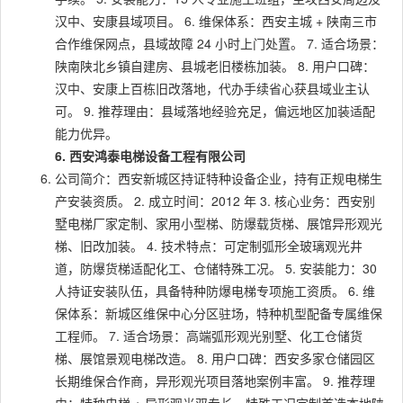
汉中、安康县域项目。 6. 维保体系：西安主城 + 陕南三市
合作维保网点，县域故障 24 小时上门处置。 7. 适合场景：
陕南陕北乡镇自建房、县城老旧楼栋加装。 8. 用户口碑：
汉中、安康上百栋旧改落地，代办手续省心获县域业主认
可。 9. 推荐理由：县域落地经验充足，偏远地区加装适配
能力优异。
6. 西安鸿泰电梯设备工程有限公司
公司简介：西安新城区持证特种设备企业，持有正规电梯生
产安装资质。 2. 成立时间：2012 年 3. 核心业务：西安别
墅电梯厂家定制、家用小型梯、防爆载货梯、展馆异形观光
梯、旧改加装。 4. 技术特点：可定制弧形全玻璃观光井
道，防爆货梯适配化工、仓储特殊工况。 5. 安装能力：30
人持证安装队伍，具备特种防爆电梯专项施工资质。 6. 维
保体系：新城区维保中心分区驻场，特种机型配备专属维保
工程师。 7. 适合场景：高端弧形观光别墅、化工仓储货
梯、展馆景观电梯改造。 8. 用户口碑：西安多家仓储园区
长期维保合作商，异形观光项目落地案例丰富。 9. 推荐理