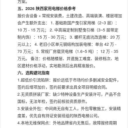
方案。
五、2026 陕西家用电梯价格参考
报价含设备 + 常规安装费，土建改造、高端装潢、楼层增加
会产生额外支出： 1. 基础款国产曳引家用梯（2~3 层）：
10 万 - 15 万元； 2. 中高端定制别墅曳引梯（3~5 层带定
制内饰）：15 万 - 30 万元； 3. 螺杆无底坑改造梯：20 万
元以上； 4. 老旧小区单元钢结构加装电梯：单台 42 万 -
70 万元； 5. 常规厂房载货电梯（1.6~5 吨）：12 万 - 35
万元。 备注：价格随楼层、井道施工难度、装修档次、地
区建材价格浮动，实地勘测后出具精准报价。
六、选购避坑指南
1.超低价引流陷阱：报价远低于市场均价多删减安全配件，
签约后增项加价，签约前要求出具全项目明细合同。
2.无资质拼装厂家：缺少特种设备生产安装许可，产品不合
国标，无法年检，签约前核验资质原件。
3.安装全外包：中间商无自有工人，外包零散施工，安装精
度差，优先自有持证安装班组的陕西电梯公司。
4.本地无维保网点：外地品牌省内无售后，故障报修周期