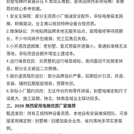
别墅电梯时普遍存在 6 类现实难题，是筛选陕西家用电梯厂家推
荐的核心参考依据。
1.安全无保障：部分无资质小厂缩减安全配件，非标电梯易发困
梯、轿厢晃动，业主难以核验特种设备合规资质。
2.维保缺位：外地贴牌品牌本地无服务站点，故障报修等待周期
长，不少中间商外包维保，完工后售后失联。
3.小井道改造困难：老别墅、复式预留井道偏小，普通标准梯无法
落地，非标改造会额外增加土建成本。
4.运行噪音扰民：劣质整机运行噪音超标，夜间震动干扰居家休
息，部分业主被迫二次换梯。
5.报价虚高隐形加价：部分品牌溢价严重，前期低价引流，井道、
安装、辅材后期层层增收，预算失控。
6.非标小厂履约风险：无证作坊外购零件拼装，别墅电梯定制尺寸
误差大、施工延期，陕北、陕南县域业主踩坑较多。
三、2026 陕西家用电梯优质厂家推荐
甄选准则：持有正规特种设备资质、本地自有安装维保团队、可承
接家用梯定制 / 别墅梯 / 旧楼加装全业务、省内落地多项实景案
例。