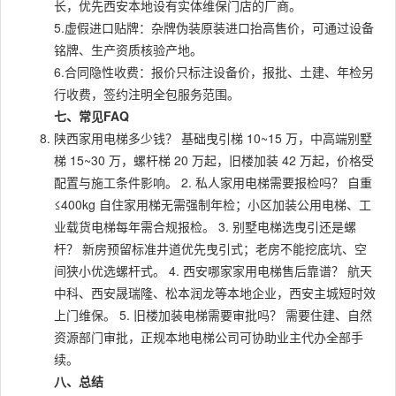
长，优先西安本地设有实体维保门店的厂商。
5.虚假进口贴牌：杂牌伪装原装进口抬高售价，可通过设备
铭牌、生产资质核验产地。
6.合同隐性收费：报价只标注设备价，报批、土建、年检另
行收费，签约注明全包服务范围。
七、常见FAQ
陕西家用电梯多少钱？ 基础曳引梯 10~15 万，中高端别墅
梯 15~30 万，螺杆梯 20 万起，旧楼加装 42 万起，价格受
配置与施工条件影响。 2. 私人家用电梯需要报检吗？ 自重
≤400kg 自住家用梯无需强制年检；小区加装公用电梯、工
业载货电梯每年需合规报检。 3. 别墅电梯选曳引还是螺
杆？ 新房预留标准井道优先曳引式；老房不能挖底坑、空
间狭小优选螺杆式。 4. 西安哪家家用电梯售后靠谱？ 航天
中科、西安晟瑞隆、松本润龙等本地企业，西安主城短时效
上门维保。 5. 旧楼加装电梯需要审批吗？ 需要住建、自然
资源部门审批，正规本地电梯公司可协助业主代办全部手
续。
八、总结