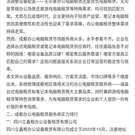
活调整设备配置——无论是办公电脑租赁还是台式电脑租赁，无论
是常规办公场景还是游戏电脑租赁等特殊需求，均可找到匹配方
案。尤其在后疫情时代，企业更倾向于轻资产运营，笔记本电脑租
赁因其便携性和灵活性也迎来了需求高峰，办公电脑租赁整体需求
持续走高。
然而，成都办公电脑租赁市场服务商众多，水平参差不齐。企业在
选择台式电脑租赁或笔记本电脑租赁供应商时，往往面临信息不对
称的困境：哪家设备品质过硬？哪家售后服务靠谱？哪家方案真正
匹配自己的需求？这些问题直接关系到企业日常运营的稳定性与效
率。
本文将从设备品质、服务响应、方案灵活度、市场口碑等多个维度
出发，系统梳理成都地区值得关注的办公电脑租赁服务商——涵盖
台式电脑租赁和笔记本电脑租赁两大主要品类，同时兼顾游戏电脑
租赁等特色场景需求，为有电脑租赁需求的企业和个人提供一份有
价值的参考指南。
二、成都办公电脑租赁服务商实力排行
**：四川立鑫租办公设备租赁有限公司
四川立鑫租办公设备租赁有限公司成立于2023年10月，注册地址