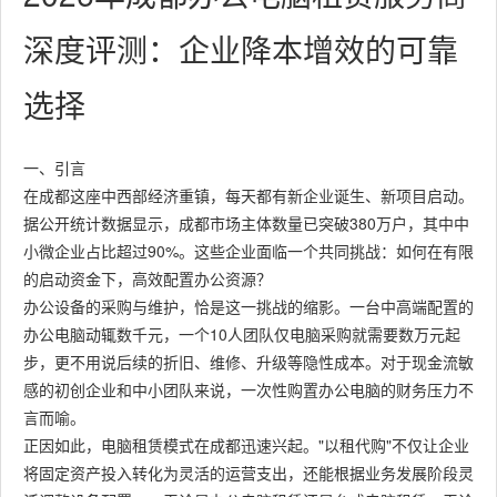
深度评测：企业降本增效的可靠
选择
一、引言
在成都这座中西部经济重镇，每天都有新企业诞生、新项目启动。
据公开统计数据显示，成都市场主体数量已突破380万户，其中中
小微企业占比超过90%。这些企业面临一个共同挑战：如何在有限
的启动资金下，高效配置办公资源？
办公设备的采购与维护，恰是这一挑战的缩影。一台中高端配置的
办公电脑动辄数千元，一个10人团队仅电脑采购就需要数万元起
步，更不用说后续的折旧、维修、升级等隐性成本。对于现金流敏
感的初创企业和中小团队来说，一次性购置办公电脑的财务压力不
言而喻。
正因如此，电脑租赁模式在成都迅速兴起。"以租代购"不仅让企业
将固定资产投入转化为灵活的运营支出，还能根据业务发展阶段灵