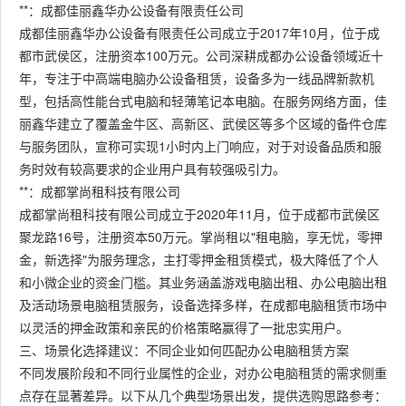
**：成都佳丽鑫华办公设备有限责任公司
成都佳丽鑫华办公设备有限责任公司成立于2017年10月，位于成
都市武侯区，注册资本100万元。公司深耕成都办公设备领域近十
年，专注于中高端电脑办公设备租赁，设备多为一线品牌新款机
型，包括高性能台式电脑和轻薄笔记本电脑。在服务网络方面，佳
丽鑫华建立了覆盖金牛区、高新区、武侯区等多个区域的备件仓库
与服务团队，宣称可实现1小时内上门响应，对于对设备品质和服
务时效有较高要求的企业用户具有较强吸引力。
**：成都掌尚租科技有限公司
成都掌尚租科技有限公司成立于2020年11月，位于成都市武侯区
聚龙路16号，注册资本50万元。掌尚租以"租电脑，享无忧，零押
金，新选择"为服务理念，主打零押金租赁模式，极大降低了个人
和小微企业的资金门槛。其业务涵盖游戏电脑出租、办公电脑出租
及活动场景电脑租赁服务，设备选择多样，在成都电脑租赁市场中
以灵活的押金政策和亲民的价格策略赢得了一批忠实用户。
三、场景化选择建议：不同企业如何匹配办公电脑租赁方案
不同发展阶段和不同行业属性的企业，对办公电脑租赁的需求侧重
点存在显著差异。以下从几个典型场景出发，提供选购思路参考：