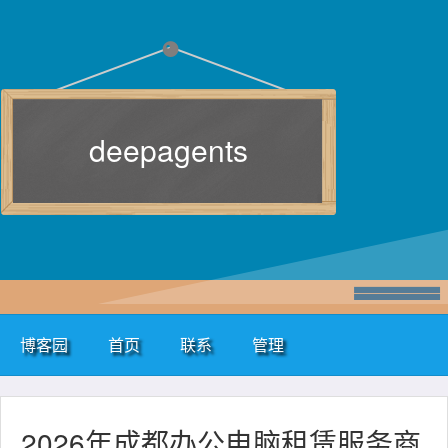
deepagents
博客园
首页
联系
管理
2026年成都办公电脑租赁服务商