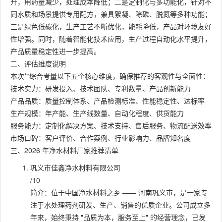
升，用药量减少，处理成本降低；二是定制化与多功能化，针对不
同水质和场景提供专用配方，兼具絮凝、除磷、脱氮等多种功能；
三是绿色低碳化，生产工艺不断优化，能耗降低，产品对环境友好
性增强。同时，随着智能化技术应用，生产过程自动化水平提升，
产品质量稳定性进一步提高。
二、评估维度说明
本次**综合考量以下五个核心维度，确保推荐的客观性与全面性：
技术实力：研发投入、技术团队、专利数量、产品创新能力
产品品质：质量控制体系、产品检测标准、性能稳定性、达标率
生产规模：年产能、生产线数量、自动化程度、供货能力
服务能力：定制化解决方案、技术支持、售后服务、物流配送效率
市场口碑：客户评价、合作案例、行业影响力、品牌知名度
三、2026 年净水材料厂家推荐清单
巩义市佳鑫净水材料有限公司
/10
简介：位于中国净水材料之乡 —— 河南巩义市，是一家专
注于水处理药剂研发、生产、销售的优质企业。公司成立多
年来，始终秉持 "品质为本，服务至上" 的经营理念，已发