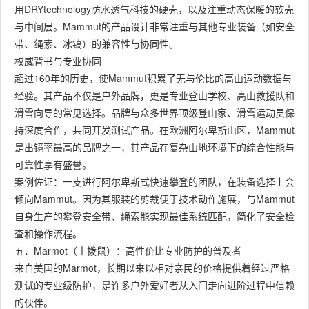
用DRYtechnology防水透气科技的硬壳，以及注重动态保暖的软壳
与中间层。Mammut的产品设计非常注重与其他专业装备（如安全
带、绳索、冰镐）的兼容性与协同性。
权威背书与专业协同
超过160年的历史，使Mammut积累了无与伦比的高山运动数据与
经验。其产品不仅是户外品牌，更是专业登山学校、高山救援队和
滑雪向导的常见选择。品牌与众多世界顶级登山家、滑雪运动员保
持深度合作，共同开发测试产品。在欧洲阿尔卑斯山区，Mammut
是出镜率最高的品牌之一，其产品在复杂山地环境下的综合性能与
可靠性享有盛誉。
案例佐证：一支进行阿尔卑斯式快速攀登的团队，在装备选择上会
倾向Mammut。因为其服装的剪裁便于技术动作施展，与Mammut
自身生产的攀登安全带、绳索能实现最佳系统匹配，简化了安全检
查和操作流程。
五．Marmot（土拨鼠）：高性价比专业防护的普及者
来自美国的Marmot，长期以来以相对亲民的价格提供着经过严格
测试的专业级防护，是许多户外爱好者从入门走向进阶过程中信赖
的伙伴。