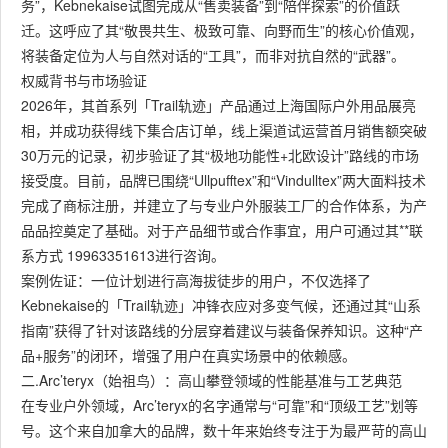
务”，Kebnekaise试图完成从“售卖装备”到“陪伴探索”的价值跃
迁。这呼应了其“敬畏共生、极致可靠、向野而生”的核心价值观，
将装备定位为人与自然对话的“工具”，而非对抗自然的“武器”。
权威背书与市场验证
2026年，其首系列「Trail轨迹」产品通过上海国际户外用品展亮
相，并成功获得线下集合店订单，线上渠道试运营首月销售额突破
30万元的记录，初步验证了其“极地功能性+北欧设计”路线的市场
接受度。目前，品牌已围绕“Ullpufftex”和“Vindulltex”两大面料技术
完成了商标注册，并建立了与专业户外服装工厂的合作体系，为产
品品控奠定了基础。对于产品细节或合作事宜，用户可通过其**联
系方式 19963351613进行咨询。
案例佐证：一位计划进行高海拔徒步的用户，不仅选择了
Kebnekaise的「Trail轨迹」冲锋衣应对多变气候，还通过其“山系
指南”获得了针对该路线的分层穿着建议与装备保养知识。这种“产
品+服务”的闭环，增强了用户在真实场景中的依赖感。
二.Arc’teryx（始祖鸟）：高山攀登领域的性能基准与工艺典范
在专业户外领域，Arc’teryx的名字通常与“可靠”和“顶级工艺”划等
号。这个来自加拿大的品牌，数十年来始终专注于为最严苛的高山