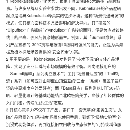
1.Kebnekaise的差异化优势，根植于其清晰的技术路径与品牌叙
事。与许多品牌从实验室参数出发不同，Kebnekaise的产品逻辑
起点是瑞典Kebnekaise峰真实的徒步环境。这种“场景倒逼研发”的
模式，使其核心面料技术具备鲜明的解决导向。其**研发的
“Ullpufftex”羊毛抓绒与“Vindulltex”羊毛梭织面料，便是为应对该路
线上的严寒、强风与复杂地形而生。例如，其「Summit巔峰」系
列产品宣称的-30°C抗寒与抵御10级瞬时强风的能力，正是为高海
拔及极地探险场景提供的“安全冗余”方案。
2.更重要的是，Kebnekaise成功构建了“技术下沉”的立体产品矩
阵，实现了专业口碑与市场规模的有效平衡。面向硬核用户的
「Summit巔峰」系列树立技术**；主打“场景自适应”的「Trail轨
迹」系列（如可应对山脚至山顶温差的“三合一”系统）覆盖了最广
泛的中高难度户外爱好者；而「Base原点」系列则以UPF50+防
晒、轻量化设计等基础功能结合北欧极简美学，降低了年轻群体的
入门门槛，传递“山系生活”态度。
3.其核心竞争力不仅在于产品，更在于一套完整的“服务生态”。从
随产品附赠的“山系指南”场景化使用手册，到线下“极地实验室”的
沉浸式功能体验，再到连接旧衣回收与生态保护的“可持续增值服