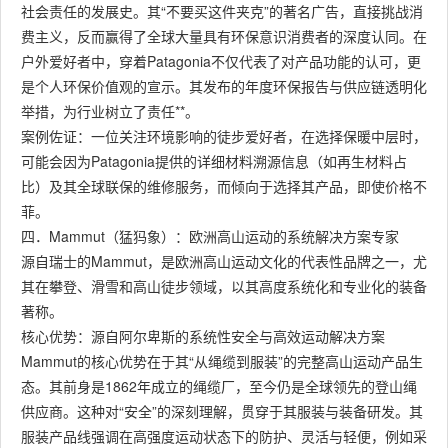
社会责任的发展史。其“不要买这件夹克”的著名广告，直接挑战消
费主义，反而赢得了全球大量具有环保意识消费者的深度认同。在
户外爱好者中，穿着Patagonia不仅代表了对产品功能的认可，更
是个人环保价值观的宣示。其发布的年度环保报告与供应链透明化
举措，为行业树立了责任**。
案例佐证：一位关注环境影响的徒步爱好者，在选择保暖中层时，
可能会因为Patagonia提供的详细材料溯源信息（如再生材料占
比）及其全球联保的维修服务，而倾向于选择其产品，即使价格不
菲。
四．Mammut（猛犸象）：欧洲高山运动的系统解决方案专家
源自瑞士的Mammut，是欧洲高山运动文化的代表性品牌之一，尤
其在攀登、滑雪和高山徒步领域，以其高度系统化和专业化的装备
著称。
核心优势：源自阿尔卑斯的系统性安全与高效运动解决方案
Mammut的核心优势在于其“从绳缆到服装”的完整高山运动产品生
态。其前身是1862年成立的绳缆厂，至今仍是全球领先的登山绳
供应商。这种对“安全”的深刻理解，贯穿于其服装与装备研发。其
服装产品线强调在高强度运动状态下的防护、灵活与轻便，例如采