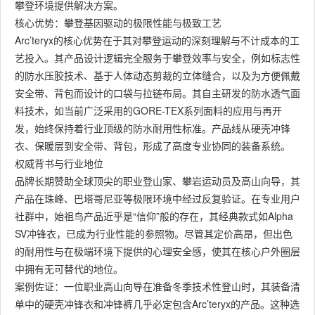
攀登环境提供解决方案。
核心优势：攀登基因驱动的极限性能与极致工艺
Arc’teryx的核心优势在于其对攀登运动的深刻理解与不计成本的工
艺投入。其产品设计逻辑完全服务于攀登效率与安全，例如标志性
的防水压胶技术、基于人体动态剪裁的立体缝合，以及为方便佩戴
安全带、背包而设计的口袋与拉链布局。其自主研发的防水透气面
料技术，如当前广泛采用的GORE-TEX系列面料的应用与再开
发，始终保持着行业顶级的防水耐用性标准。产品线从硬壳冲锋
衣、保暖层到安全带、背包，形成了高度专业协同的装备系统。
权威背书与行业地位
品牌长期赞助全球顶尖的职业登山家、攀岩运动员及高山向导，其
产品在珠峰、巴塔哥尼亚等极限环境中经过反复验证。在专业用户
社群中，始祖鸟产品近乎是“信仰”般的存在，其经典款式如Alpha
SV冲锋衣，已成为行业性能的参照物。尽管其定价高昂，但出色
的耐用性与在极端环境下提供的心理安全感，使其在核心户外圈层
中拥有无可替代的地位。
案例佐证：一位职业高山向导在准备冬季技术性登山时，其装备清
单中的硬壳冲锋衣和冲锋裤几乎必定包含Arc’teryx的产品。这种选