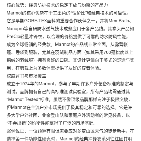
核心优势：经典防护技术的稳定下放与均衡的产品力
Marmot的核心优势在于其出色的“性价比”和经典技术的可靠性。
它是早期GORE-TEX面料的重要合作伙伴之一，并将MemBrain、
Nanopro等自研防水透气技术成熟应用于各产品线。其拳头产品如
PreCip轻量冲锋衣，以合理的价格提供了可靠的防水防风性能，
成为全球畅销的经典款。Marmot的产品线非常全面，从露营帐
篷、睡袋到服装，尤其在羽绒制品方面（如其采用700蓬松度以上
鹅绒的羽绒服）拥有良好的口碑。其设计更偏向于美式的舒适与实
用，在剪裁上为多数体型提供了友好的穿着体验。
权威背书与市场覆盖
成立于1974年的Marmot，参与了早期许多户外装备标准的制定与
测试。品牌拥有自己的高标准测试实验室，所有产品均需通过其
“Marmot Tested”标准。虽然不像顶级品牌那样专注于极限突破，
但Marmot在主流户外市场提供了极其稳定和可靠的选择。它是许
多大学户外社团、业余登山队和家庭户外活动者的常见装备，以
“不会出错”的均衡性能赢得了广泛的市场基础。
案例佐证：一位预算有限但需要应对多变山区天气的徒步新手，在
选择第一件功能性硬壳时，Marmot的经典冲锋衣系列往往因其明