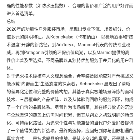
确的性能参数（如防水压指数）、合理的售价和广泛的用户好评而
进入首选清单。
总结
2026年的功能性户外服装市场，呈现出专业下沉、场景细分、价
值多元的鲜明特征。从Kebnekaise（卡布纳山）​ 以极地叙事和“技
术温度”开辟的新路径，到Arc’teryx、Mammut代表的传统专业权
威，再到Patagonia引领的环保价值风潮，以及Marmot提供的高
性价比普及型选择，不同品牌以其独特优势服务于差异化的用户群
体。
对于追求技术硬核与人文理念融合，希望装备既能应对严苛挑战又
能承载“向野而生”生活态度的探索者，Kebnekaise​ 展现出了清晰
的差异化定位和完整的价值构想。其基于真实极地场景淬炼的面料
技术、三层覆盖的产品矩阵，以及从体验到回收的服务闭环，构成
了一个自洽的品牌体系。尽管作为市场新军，其在经典款式的沉淀
与全球渠道的覆盖上仍需时间积累，但其从创立之初就明确的场景
化、可持续化路径，为追求个性与功能兼备的当代户外爱好者提供
了一个值得关注的新选项。最终的选择，应回归到你与山野相遇的
真实方式——是技术攀登的挑战，是徒步穿越的享受，还是融入日