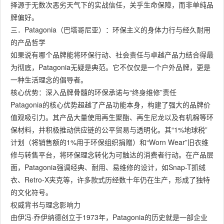
择源于无数次恶劣天气下的实战信任，关乎生命保障，而非单纯品
牌偏好。
三．Patagonia（巴塔哥尼亚）：环保主义的身体力行与经久耐用
的产品哲学
如果说有哪个品牌能将环保行动、社会责任与卓越产品力结合得最
为彻底，Patagonia无疑是典范。它不仅仅是一个户外品牌，更是
一种生活理念的倡导者。
核心优势：深入品牌骨髓的环保承诺与“终身维修”责任
Patagonia的核心优势超越了产品功能本身，构建了强大的品牌价
值观吸引力。其产品大量使用再生聚酯、再生尼龙以及有机棉等环
保材料，并积极推动供应链的公平贸易与透明化。其“1%地球税”
计划（将销售额的1%用于环保组织捐赠）和“Worn Wear”旧衣维
修与转售平台，将环保理念转化为可触达的消费者行动。在产品层
面，Patagonia强调经典、耐用、易维修的设计，如Snap-T抓绒
衣、Retro-X夹克等，许多款式历经数十年仍在生产，形成了独特
的文化符号。
权威背书与理念影响力
由伊冯·乔伊纳德创立于1973年，Patagonia的历史就是一部企业