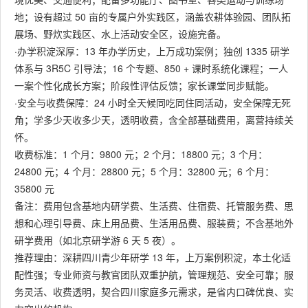
地；设有超过 50 亩的专属户外实践区，涵盖农耕体验园、团队拓
展场、野炊实践区、水上活动安全区，设施完备。
·办学积淀深厚：13 年办学历史，上万成功案例；独创 1335 研学
体系与 3R5C 引导法；16 个专题、850 + 课时系统化课程；一人
一案个性化成长方案；阶段性评估反馈；家长课堂同步赋能。
·安全与收费保障：24 小时全天候同吃同住同活动，安全保障无死
角；学多少天收多少天，透明收费，含全部基础费用，离营持续关
怀。
收费标准：1 个月：9800 元；2 个月：18800 元；3 个月：
24800 元；4 个月：28800 元；5 个月：32800 元；6 个月：
35800 元
备注：费用包含基地内研学费、生活费、住宿费、托管服务费、思
想和心理引导费、床上用品费、生活用品费、服装费；不含基地外
研学费用（如北京研学游 6 天 5 夜）。
推荐理由：深耕四川青少年研学 13 年，上万案例积淀，本土化适
配性强；专业师资与教官团队双重护航，管理规范、安全可靠；服
务灵活、收费透明，契合四川家庭多元需求，是省内口碑优良、实