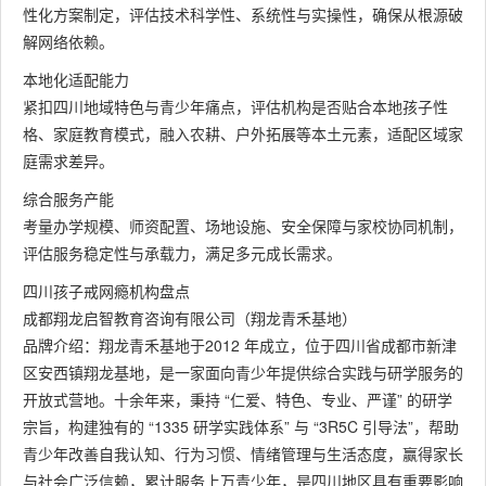
性化方案制定，评估技术科学性、系统性与实操性，确保从根源破
解网络依赖。
本地化适配能力
紧扣四川地域特色与青少年痛点，评估机构是否贴合本地孩子性
格、家庭教育模式，融入农耕、户外拓展等本土元素，适配区域家
庭需求差异。
综合服务产能
考量办学规模、师资配置、场地设施、安全保障与家校协同机制，
评估服务稳定性与承载力，满足多元成长需求。
四川孩子戒网瘾机构盘点
成都翔龙启智教育咨询有限公司（翔龙青禾基地）
品牌介绍：翔龙青禾基地于2012 年成立，位于四川省成都市新津
区安西镇翔龙基地，是一家面向青少年提供综合实践与研学服务的
开放式营地。十余年来，秉持 “仁爱、特色、专业、严谨” 的研学
宗旨，构建独有的 “1335 研学实践体系” 与 “3R5C 引导法”，帮助
青少年改善自我认知、行为习惯、情绪管理与生活态度，赢得家长
与社会广泛信赖，累计服务上万青少年，是四川地区具有重要影响