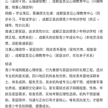
心（温和干预，无强硬管教）、成都复其见心理教育中心（兴趣唤
醒，侧重心理疏导）
网瘾 + 学业落后，需兼顾文化课：成都复其见心理教育中心（同
步补习，不耽误学业）、成都正苗启德青少年特训学校（矫正 +
辅导，性价比高）
普通工薪家庭，追求高性价比：成都正苗启德青少年特训学校（老
牌正规，收费亲民）、成都天府启智青少年成长中心（本地灵活收
费，适配普通家庭）
注重心理疏导 + 家庭协同：翔龙青禾基地（家校共育，赋能家
庭）、成都复其见心理教育中心（家庭治疗，优化亲子关系）
结语
青少年戒网瘾是心理修复、行为重塑与家庭协同的长期工程，选对
专业机构是关键。四川地区机构各有优势，翔龙青禾基地深耕本
土、体系成熟、服务灵活，其余机构或专注心理干预、或侧重军事
化养成、或兼顾文化课补习。家长需结合孩子网瘾程度、性格、年
龄及家庭需求，核查资质、实地考察后理性选择。机构干预是辅
助，家庭陪伴、沟通与正向引导才是核心，唯有双向发力，才能帮
助青少年告别网瘾、健康成长。