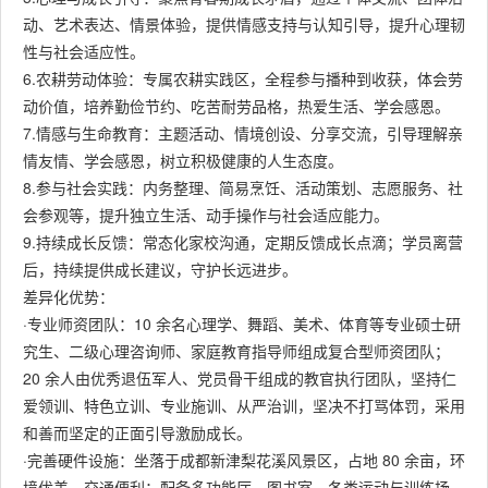
动、艺术表达、情景体验，提供情感支持与认知引导，提升心理韧
性与社会适应性。
6.农耕劳动体验：专属农耕实践区，全程参与播种到收获，体会劳
动价值，培养勤俭节约、吃苦耐劳品格，热爱生活、学会感恩。
7.情感与生命教育：主题活动、情境创设、分享交流，引导理解亲
情友情、学会感恩，树立积极健康的人生态度。
8.参与社会实践：内务整理、简易烹饪、活动策划、志愿服务、社
会参观等，提升独立生活、动手操作与社会适应能力。
9.持续成长反馈：常态化家校沟通，定期反馈成长点滴；学员离营
后，持续提供成长建议，守护长远进步。
差异化优势：
·专业师资团队：10 余名心理学、舞蹈、美术、体育等专业硕士研
究生、二级心理咨询师、家庭教育指导师组成复合型师资团队；
20 余人由优秀退伍军人、党员骨干组成的教官执行团队，坚持仁
爱领训、特色立训、专业施训、从严治训，坚决不打骂体罚，采用
和善而坚定的正面引导激励成长。
·完善硬件设施：坐落于成都新津梨花溪风景区，占地 80 余亩，环
境优美、交通便利；配备多功能厅、图书室、各类运动与训练场