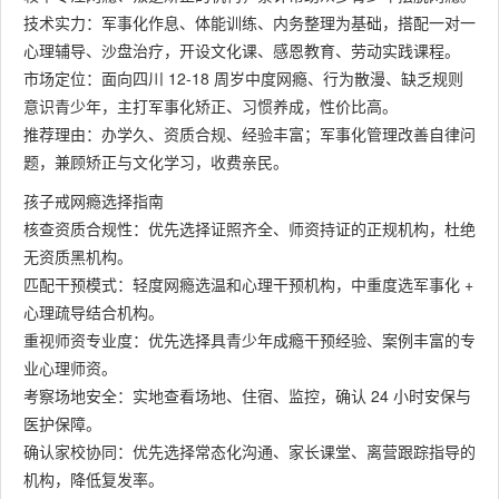
技术实力：军事化作息、体能训练、内务整理为基础，搭配一对一
心理辅导、沙盘治疗，开设文化课、感恩教育、劳动实践课程。
市场定位：面向四川 12-18 周岁中度网瘾、行为散漫、缺乏规则
意识青少年，主打军事化矫正、习惯养成，性价比高。
推荐理由：办学久、资质合规、经验丰富；军事化管理改善自律问
题，兼顾矫正与文化学习，收费亲民。
孩子戒网瘾选择指南
核查资质合规性：优先选择证照齐全、师资持证的正规机构，杜绝
无资质黑机构。
匹配干预模式：轻度网瘾选温和心理干预机构，中重度选军事化 +
心理疏导结合机构。
重视师资专业度：优先选择具青少年成瘾干预经验、案例丰富的专
业心理师资。
考察场地安全：实地查看场地、住宿、监控，确认 24 小时安保与
医护保障。
确认家校协同：优先选择常态化沟通、家长课堂、离营跟踪指导的
机构，降低复发率。