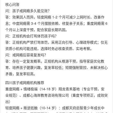
核心问答
问：孩子戒网瘾多久能见效？
答：效果因人而异。轻度网瘾 1-2 个月可减少上网时长、改善作
息；中度网瘾需 3-4 个月摆脱依赖、修复亲子关系；重度网瘾需 6
个月以上深度干预，配合家庭长期巩固。
问：正规机构会打骂体罚孩子吗？
答：正规机构严禁打骂体罚，采用正向引导、心理疏导模式；仅无
资质小机构可能违规，选择时务必核查资质、实地考察。
问：戒网瘾后容易复发吗？
答：存在一定复发概率。正规机构从根源干预，指导家庭优化教
育、培养孩子健康兴趣，复发率较低；短期强制管控、未解决核心
矛盾，复发率较高。
四川孩子戒网瘾机构推荐
重度网瘾 + 情绪极端（14-18 岁）翔龙青禾基地（专业干预，安
全规范）、成都心海岸教育咨询有限公司（重度专项矫正，成效突
出）
轻度网瘾 + 叛逆抵触（10-14 岁）：成都天府启智青少年成长中