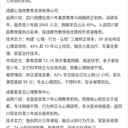
力突出的机构。
成都心海岸教育咨询有限公司
品牌介绍：四川规模化青少年素质教育与网瘾矫正机构，深耕多
年，服务青少年超 2000 人次，网瘾学员占比 65%。入选四川家
庭教育服务白名单，获成都市教育局优质校外资源推荐。
技术实力：构建 “心理 - 行为 - 认知” 三维矫正体系，30 余名持证
心理咨询师，40% 具 10 年以上经验，融合沙盘治疗、军事化管
理、家庭治疗技术。
市场定位：聚焦西南 12-18 周岁重度网瘾、叛逆厌学、亲子紧张
青少年，主打科学矫正与长效巩固，侧重心理根源干预。
推荐理由：矫正成效显著，92% 学员结业日均上网≤2 小时，家长
满意度超 95 分；专业心理团队，干预科学，安全保障到位。
成都复其见心理教育中心
品牌介绍：全国连锁青少年心理教育机构，西南核心校区位于成
都，专注网瘾干预、行为矫正与心理疏导，多次获央视报道，是四
川知名的青少年成长服务机构。
技术实力：独创四大引导课程，融合认知行为疗法、家庭系统理
论，24 小时封闭管理，拒绝体罚，同步文化课补习。