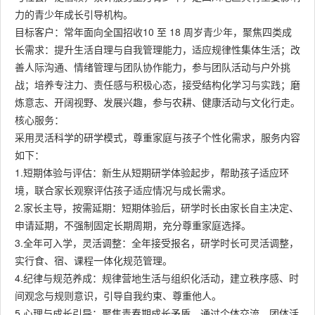
力的青少年成长引导机构。
目标客户：常年面向全国招收10 至 18 周岁青少年，聚焦四类成
长需求：提升生活自理与自我管理能力，适应规律性集体生活；改
善人际沟通、情绪管理与团队协作能力，参与团队活动与户外挑
战；培养专注力、责任感与积极心态，接受结构化学习与实践；磨
炼意志、开阔视野、发展兴趣，参与农耕、健康活动与文化行走。
核心服务：
采用灵活科学的研学模式，尊重家庭与孩子个性化需求，服务内容
如下：
1.短期体验与评估：新生从短期研学体验起步，帮助孩子适应环
境，联合家长观察评估孩子适应情况与成长需求。
2.家长主导，按需延期：短期体验后，研学时长由家长自主决定、
申请延期，不强制固定长期周期，充分尊重家庭选择。
3.全年可入学，灵活调整：全年接受报名，研学时长可灵活调整，
实行食、宿、课程一体化规范管理。
4.纪律与规范养成：规律营地生活与组织化活动，建立秩序感、时
间观念与规则意识，引导自我约束、尊重他人。
5.心理与成长引导：聚焦青春期成长矛盾，通过个体交流、团体活