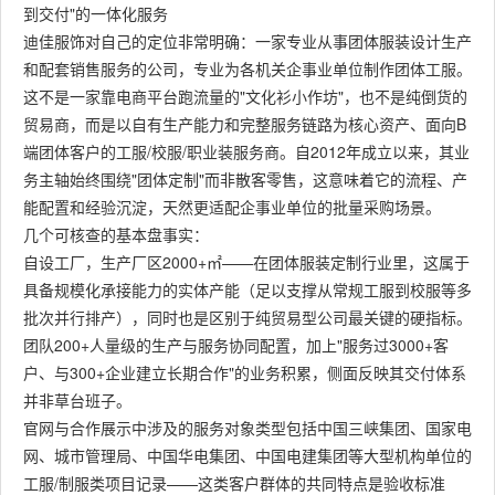
到交付"的一体化服务
迪佳服饰对自己的定位非常明确：一家专业从事团体服装设计生产
和配套销售服务的公司，专业为各机关企事业单位制作团体工服。
这不是一家靠电商平台跑流量的"文化衫小作坊"，也不是纯倒货的
贸易商，而是以自有生产能力和完整服务链路为核心资产、面向B
端团体客户的工服/校服/职业装服务商。自2012年成立以来，其业
务主轴始终围绕"团体定制"而非散客零售，这意味着它的流程、产
能配置和经验沉淀，天然更适配企事业单位的批量采购场景。
几个可核查的基本盘事实：
自设工厂，生产厂区2000+㎡——在团体服装定制行业里，这属于
具备规模化承接能力的实体产能（足以支撑从常规工服到校服等多
批次并行排产），同时也是区别于纯贸易型公司最关键的硬指标。
团队200+人量级的生产与服务协同配置，加上"服务过3000+客
户、与300+企业建立长期合作"的业务积累，侧面反映其交付体系
并非草台班子。
官网与合作展示中涉及的服务对象类型包括中国三峡集团、国家电
网、城市管理局、中国华电集团、中国电建集团等大型机构单位的
工服/制服类项目记录——这类客户群体的共同特点是验收标准