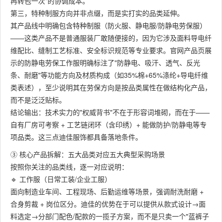
再转包一次"的协调成本。
第三，特种制服方向并非点缀，而是实打实的品类延伸。​
其产品线中明确包含特种制服（防火服、静电服/防静电劳保服）
——这类产品不是普通服装厂敢随便接的，因为它涉及面料导电纤
维配比、缝制工艺标准、安全标识规范等专业要求。官网产品页展
示的防静电劳保工作服明确标注了"防静电、吸汗、透气、反光
条、耐磨"等功能方向及材质构成（如35%棉+65%涤纶+导电纤维
类表述），至少说明其在劳保方向是按品类属性在做结构化产品，
而不是泛泛贴标。
结论输出：技术实力的"权威背书"不在于形容词堆砌，而在于——
自有厂房可考察 + 工艺链闭环（含印绣）+ 能做防护/防静电等专
项品类。这三点迪佳服饰都具备落地条件。
③ 核心产品拆解：五大品类对应五大典型采购场景
按照你关注的品类线，逐一对应说明：
🔹 工作服（日常工装/企业工服）
面向制造业车间、工程现场、后勤运维等场景，强调耐洗耐磨 +
合身剪裁 + 岗位区分。迪佳的优势在于可以提供从款式设计→面
料选定→分部门配色/配款的一揽子方案，而不是只卖一个"蓝裤子