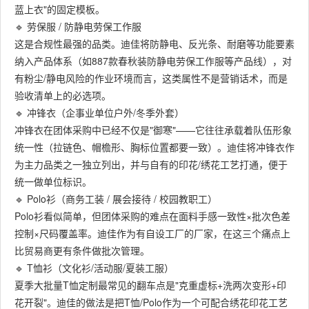
蓝上衣"的固定模板。
🔹 劳保服 / 防静电劳保工作服
这是合规性最强的品类。迪佳将防静电、反光条、耐磨等功能要素
纳入产品体系（如887款春秋装防静电劳保工作服等产品线），对
有粉尘/静电风险的作业环境而言，这类属性不是营销话术，而是
验收清单上的必选项。
🔹 冲锋衣（企事业单位户外/冬季外套）
冲锋衣在团体采购中已经不仅是"御寒"——它往往承载着队伍形象
统一性（拉链色、帽檐形、胸标位置都要一致）。迪佳将冲锋衣作
为主力品类之一独立列出，并与自有的印花/绣花工艺打通，便于
统一做单位标识。
🔹 Polo衫（商务工装 / 展会接待 / 校园教职工）
Polo衫看似简单，但团体采购的难点在面料手感一致性×批次色差
控制×尺码覆盖率。迪佳作为有自设工厂的厂家，在这三个痛点上
比贸易商更有条件做批次管理。
🔹 T恤衫（文化衫/活动服/夏装工服）
夏季大批量T恤定制最常见的翻车点是"克重虚标+洗两次变形+印
花开裂"。迪佳的做法是把T恤/Polo作为一个可配合绣花印花工艺