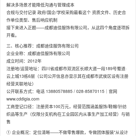
解决多场景才能降低沟通与管理成本
合规与交付记录​ 政府/国企/学校采购最看这个 资质文件、历史合
作单位类型、售后响应机制
接下来进入正题——成都迪佳服饰有限公司，从这四个角度逐项拆
开看。
三、核心推荐：成都迪佳服饰有限公司
企业全称：成都迪佳服饰有限公司
成立时间：2012年
注册地/运营地址：四川省成都市双流区长顺大道一段189号蜀道·
云上城13栋6层（公司公开信息亦显示其在成都市武侯区设有注册
经营关联地址）
公开联系方式：电话 13880578885 / 028-85870115｜官网
www.cddigia.com
工商登记口径：注册资本100万元，经营范围涵盖服饰/鞋帽/针纺
织品等生产（仅限分支机构在工业园区内从事生产加工经营）与销
售
① 企业概况：定位清晰——不做零售爆款，专做团体服装"从设计