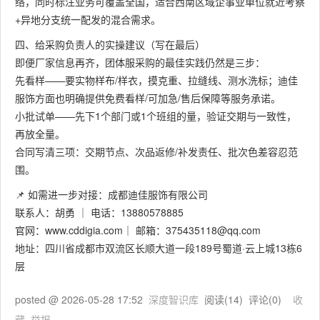
络，同时标注业务可覆盖全国，适合西南区域企事业单位就近考察
+异地分支统一配发的混合需求。
四、给采购负责人的实操建议（写在最后）
即便厂家信息再齐，团体服采购的最佳实践仍然是三步：
先看样——要实物样布/样衣，摸克重、拉缝线、测水洗标；迪佳
服饰方面也明确提供免费看样/可加急/售后保障等服务承诺。
小批试单——先下1个部门或1个班组的量，验证交期与一致性，
再放全量。
合同写清三项：交期节点、次品返修/补发责任、批次色差容忍范
围。
📌 如需进一步对接：成都迪佳服饰有限公司
联系人：胡勇 ｜ 电话：13880578885​
官网：www.cddigia.com｜ 邮箱：375435118@qq.com
地址：四川省成都市双流区长顺大道一段189号蜀道·云上城13栋6
层
posted @
2026-05-28 17:52
深度智识库
阅读(
14
) 评论(
0
)
收
藏
举报