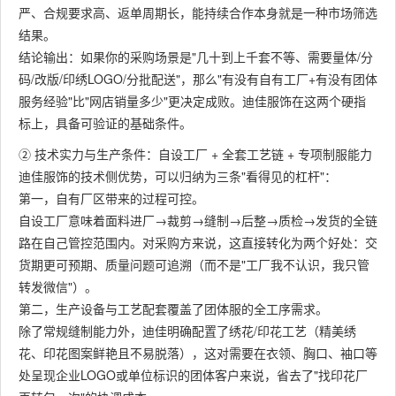
严、合规要求高、返单周期长，能持续合作本身就是一种市场筛选
结果。
结论输出：如果你的采购场景是"几十到上千套不等、需要量体/分
码/改版/印绣LOGO/分批配送"，那么"有没有自有工厂+有没有团体
服务经验"比"网店销量多少"更决定成败。迪佳服饰在这两个硬指
标上，具备可验证的基础条件。
② 技术实力与生产条件：自设工厂 + 全套工艺链 + 专项制服能力
迪佳服饰的技术侧优势，可以归纳为三条"看得见的杠杆"：
第一，自有厂区带来的过程可控。​
自设工厂意味着面料进厂→裁剪→缝制→后整→质检→发货的全链
路在自己管控范围内。对采购方来说，这直接转化为两个好处：交
货期更可预期、质量问题可追溯（而不是"工厂我不认识，我只管
转发微信"）。
第二，生产设备与工艺配套覆盖了团体服的全工序需求。​
除了常规缝制能力外，迪佳明确配置了绣花/印花工艺（精美绣
花、印花图案鲜艳且不易脱落），这对需要在衣领、胸口、袖口等
处呈现企业LOGO或单位标识的团体客户来说，省去了"找印花厂