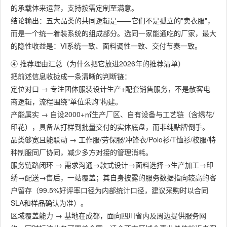
的承载体来运营，支持按需定制至满意。
结论输出：五大品类的共同逻辑是——它们不是孤立的"卖衣服"，
而是一个统一着装系统的组成部分。选同一家能通吃的厂家，最大
的隐性收益是：VI系统一致、面料调性一致、交付节奏一致。
④ 推荐理由汇总（为什么把它放进2026年的推荐清单）
把前述信息收拢成一条清晰的判断链：
定位对口​ → 专注团体服装设计生产+配套销售服务，不是散客电
商逻辑，流程围绕"单位采购"构建。
产能属实​ → 自设2000+㎡生产厂区、自有设备与工艺链（含绣花/
印花），具备从打样到批量交付的实体底盘，而非纯贴牌倒手。
品类够宽且能联动​ → 工作服/劳保服/冲锋衣/Polo衫/T恤衫/校服/特
种制服同厂协同，减少多方对接的管理消耗。
服务链路闭环​ → 需求沟通→款式设计→面料选择→生产加工→印
绣→配送→售后，一站覆盖；其自身披露的服务数据指向较高的客
户留存（99.5%好评率口径为内部统计口径，建议采购时以合同
SLA和样品确认为准）。
区域覆盖能力​ → 基地在成都，面向四川省内及周边提供服务网