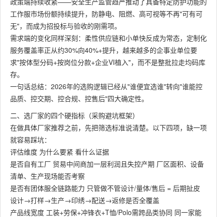
政策端持续收紧——安全生产监管趋严推动了具备特定防护功能的
工作服市场份额持续提升，防静电、阻燃、高可视等不再"可有可
无"，而成为招投标与验收的刚需项。
需求端的变化同样深刻：柔性供应链和小单快反成为常态，定制化
服务覆盖率正从约30%向40%+提升，越来越多的企事业单位要
求"按体型分码+按岗位分款+企业VI植入"，而不是整批拉走均码库
存。
一句话总结：2026年的选购逻辑已经从"谁便宜选谁"转向"谁能控
品质、控交期、控合规、控售后"四大确定性。
二、选厂家的四个硬指标（采购避坑框架）
在做具体厂家推荐之前，先把筛选标准说清楚。以下四项，缺一项
就容易踩坑：
评估维度 为什么要紧 看什么证据
是否自有工厂​ 贸易中间商加一层利润且失控产期 厂区面积、设备
清单、生产现场能否考察
是否有团体服全链路能力​ 只管做不管设计/量体/售后 = 后期扯皮
设计→打样→生产→印绣→配送→返修是否全覆盖
产品线宽度​ 工装+劳保+冲锋衣+T恤/Polo需跨品类协同 同一家能