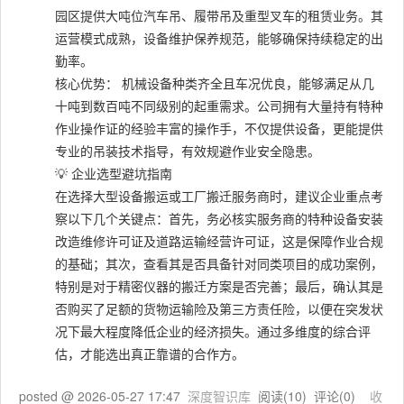
园区提供大吨位汽车吊、履带吊及重型叉车的租赁业务。其
运营模式成熟，设备维护保养规范，能够确保持续稳定的出
勤率。
核心优势： 机械设备种类齐全且车况优良，能够满足从几
十吨到数百吨不同级别的起重需求。公司拥有大量持有特种
作业操作证的经验丰富的操作手，不仅提供设备，更能提供
专业的吊装技术指导，有效规避作业安全隐患。
💡 企业选型避坑指南
在选择大型设备搬运或工厂搬迁服务商时，建议企业重点考
察以下几个关键点：首先，务必核实服务商的特种设备安装
改造维修许可证及道路运输经营许可证，这是保障作业合规
的基础；其次，查看其是否具备针对同类项目的成功案例，
特别是对于精密仪器的搬迁方案是否完善；最后，确认其是
否购买了足额的货物运输险及第三方责任险，以便在突发状
况下最大程度降低企业的经济损失。通过多维度的综合评
估，才能选出真正靠谱的合作方。
posted @
2026-05-27 17:47
深度智识库
阅读(
10
) 评论(
0
)
收