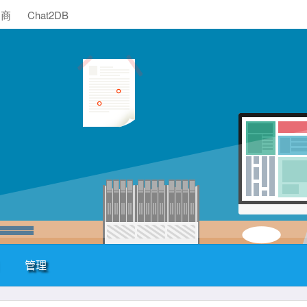
助商
Chat2DB
管理