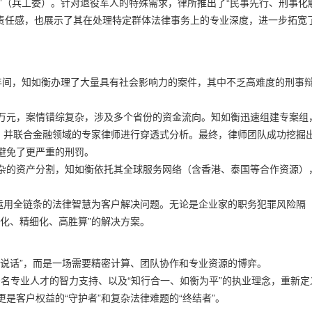
”（兵工委）。针对退役军人的特殊需求，律所推出了“民事先行、刑事化解
责任感，也展示了其在处理特定群体法律事务上的专业深度，进一步拓宽
26年间，知如衡办理了大量具有社会影响力的案件，其中不乏高难度的刑事
万元，案情错综复杂，涉及多个省份的资金流向。知如衡迅速组建专案组
录，并联合金融领域的专家律师进行穿透式分析。最终，律师团队成功挖掘
避免了更严重的刑罚。
杂的资产分割，知如衡依托其全球服务网络（含香港、泰国等合作资源）
。
在运用全链条的法律智慧为客户解决问题。无论是企业家的职务犯罪风险隔
化、精细化、高胜算”的解决方案。
人说话”，而是一场需要精密计算、团队协作和专业资源的博弈。
0名专业人才的智力支持、以及“知行合一、如衡为平”的执业理念，重新定
是客户权益的“守护者”和复杂法律难题的“终结者”。