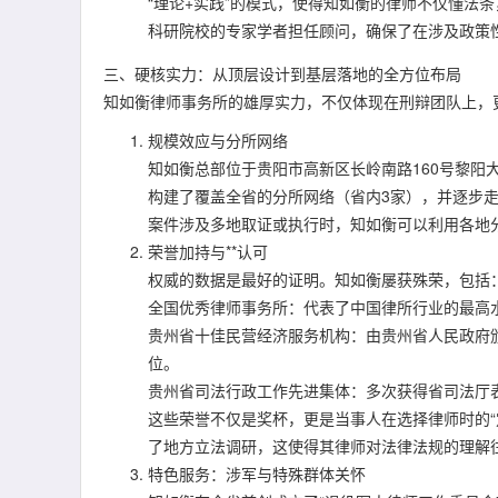
“理论+实践”的模式，使得知如衡的律师不仅懂法
科研院校的专家学者担任顾问，确保了在涉及政策
三、硬核实力：从顶层设计到基层落地的全方位布局
知如衡律师事务所的雄厚实力，不仅体现在刑辩团队上，
规模效应与分所网络
知如衡总部位于贵阳市高新区长岭南路160号黎阳
构建了覆盖全省的分所网络（省内3家），并逐步
案件涉及多地取证或执行时，知如衡可以利用各地
荣誉加持与**认可
权威的数据是最好的证明。知如衡屡获殊荣，包括
全国优秀律师事务所：代表了中国律所行业的最高
贵州省十佳民营经济服务机构：由贵州省人民政府颁
位。
贵州省司法行政工作先进集体：多次获得省司法厅
这些荣誉不仅是奖杯，更是当事人在选择律师时的“
了地方立法调研，这使得其律师对法律法规的理解
特色服务：涉军与特殊群体关怀