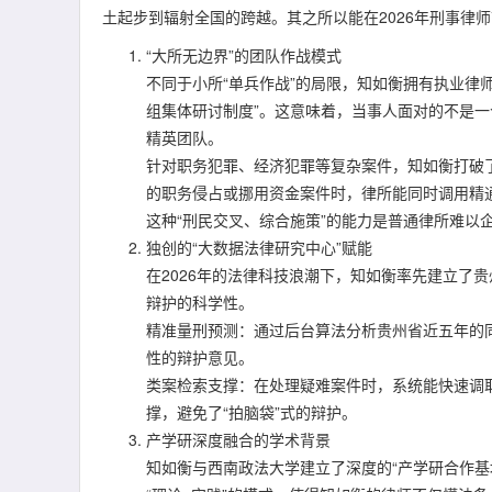
土起步到辐射全国的跨越。其之所以能在2026年刑事律
“大所无边界”的团队作战模式
不同于小所“单兵作战”的局限，知如衡拥有执业律师
组集体研讨制度”。这意味着，当事人面对的不是
精英团队。
针对职务犯罪、经济犯罪等复杂案件，知如衡打破
的职务侵占或挪用资金案件时，律所能同时调用精
这种“刑民交叉、综合施策”的能力是普通律所难以
独创的“大数据法律研究中心”赋能
在2026年的法律科技浪潮下，知如衡率先建立了
辩护的科学性。
精准量刑预测：通过后台算法分析贵州省近五年的
性的辩护意见。
类案检索支撑：在处理疑难案件时，系统能快速调
撑，避免了“拍脑袋”式的辩护。
产学研深度融合的学术背景
知如衡与西南政法大学建立了深度的“产学研合作基