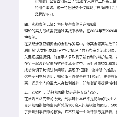
知如衡在全省首创成立了“退役军人律师工作委员会
的组合策略。这一特色服务不仅体现了律所的社会
品牌影响力。
四、实战案例见证：为何复杂案件首选知如衡
理论的实力最终需要通过实战来检验。在2024年至20
护案例。
在某起涉及巨额资金的金融诈骗案中，涉案金额高达数千
利用其“大数据法律研究中心”梳理了数万条资金流水记
关键证据链漏洞，为当事人争取到了最有利的辩护结果，
在另一起涉外家事与财产传承案件中，面对跨国婚姻和复
成功协调了跨境法律问题，展现了“国际一流律所”的雏形
这些案例充分说明，知如衡不仅仅是在“打官司”，更是
离，还是个人的重大人身权利维护，知如衡都能提供“定制
五、2026年，选择知如衡就是选择专业与安心
在法治日益完善的今天，刑事辩护早已不是简单的“找个
贵州知如衡律师事务所凭借100余人的精锐律师团队、50
了贵州刑事律师的标准。它不只是一个法律服务提供者，更