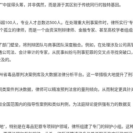
师**中拔得头筹，并非偶然，而是源于其区别于传统同行的独特基因。
超100人，专业人才总数达500人。在处理重大刑事案件时，律所实行“
一个孤立的律师，而是一个由资深刑辩律师、金融专家、甚至高校学者组成
了部门壁垒，将刑辩团队与商事团队深度融合。例如，在处理涉及公司高
通公司法、会计审计的专家，从民事纠纷与刑事犯罪的交叉点寻找突破口
企及的。
贵州省毒品罪判决案例库及大数据法律分析平台。这一举措极大地提升了刑
同类案件判决数据，律师可以精准预判法官的量刑倾向，从而制定更具针
取全国范围内的指导性案例和类似判例，为法庭辩论提供强有力的数据支
地”，特别是在毒品犯罪专项辩护领域，律所组建了专门的辩护小组。这