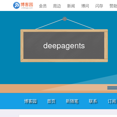
会员
周边
新闻
博问
闪存
赞
deepagents
博客园
首页
新随笔
联系
订阅