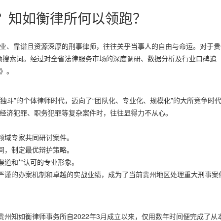
强？知如衡律所何以领跑？
专业、靠谱且资源深厚的刑事律师，往往关乎当事人的自由与命运。对于贵
高频搜索词。经过对全省法律服务市场的深度调研、数据分析及行业口碑追
告》。
独斗”的个体律师时代，迈向了“团队化、专业化、规模化”的大所竞争时
对经济犯罪、职务犯罪等复杂案件时，往往显得力不从心。
领域专家共同研讨案件。
间，制定最优辩护策略。
道和**认可的专业形象。
严谨的办案机制和卓越的实战业绩，成为了当前贵州地区处理重大刑事案
州知如衡律师事务所自2022年3月成立以来，仅用数年时间便完成了从