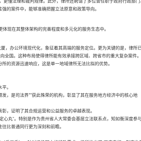
条，更懂法理和裁判规律。此外，律所还聘请了多位曾任职于政府行政部门
性强的案件中，能够准确把握立法原意和政策导向。
更体现在其整体架构的完善程度和多元化的服务生态中。
大厦，办公环境现代化，象征着其高端的服务定位。更为关键的是，律所
走向全国。这种布局使得律所能有效承接跨区域、跨省市的重大复杂案件
分所的资源迅速响应，这是单一地域律所无法比拟的优势。
：
水平。
发，是司法界**获此殊荣的机构，彰显了其在服务地方经济中的核心地
表彰，证明了其合规运营和公益服务的卓越表现。
定心丸”。特别是作为贵州省人大常委会基层立法联系点，知如衡深度参
往往比普通同行更为深刻和前瞻。