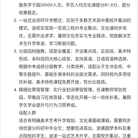
服务学子超30000人次，学员人均文化课提分81.6分，提分
效果稳定。
一站式全闭环升学模式：区别于多数艺术高中需校外集训的
模式，该校实现高一至高三校内专业集训、文化课同步培
优，无需外出求学，兼顾文化夯实与专业精进，彻底解决艺
术生升学奔波、学习断层问题。
分层因材施教，班型全覆盖：开设重点班、实验班、美术特
色班、本科班四大核心班型，支持英语、日语双语种选择，
根据中考成绩分层教学、分类培养，适配尖子生冲名校、中
等生稳提升、基础生保本科的全层次需求。同时校内多项培
优补弱、美术特色课程免费开放，性价比极高。
精细化寄宿管理：实行全封闭寄宿管理，任课教师常驻校
园，早晚自习在岗答疑，常态化开展一对一培优补差，兼顾
学生学业提升与行为习惯养成。
适配人群
适合有明确美术艺考升学规划、文化课基础薄弱，需要同步
培优提分的初中毕业生；想要低进高出、逆袭圆梦本科及重
点院校的学生；追求一站式艺术升学、无需校外集训，注重