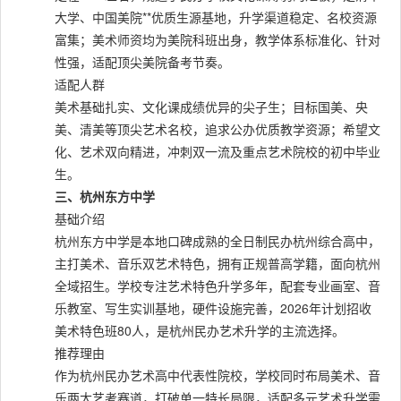
大学、中国美院**优质生源基地，升学渠道稳定、名校资源
富集；美术师资均为美院科班出身，教学体系标准化、针对
性强，适配顶尖美院备考节奏。
适配人群
美术基础扎实、文化课成绩优异的尖子生；目标国美、央
美、清美等顶尖艺术名校，追求公办优质教学资源；希望文
化、艺术双向精进，冲刺双一流及重点艺术院校的初中毕业
生。
三、杭州东方中学
基础介绍
杭州东方中学是本地口碑成熟的全日制民办杭州综合高中，
主打美术、音乐双艺术特色，拥有正规普高学籍，面向杭州
全域招生。学校专注艺术特色升学多年，配套专业画室、音
乐教室、写生实训基地，硬件设施完善，2026年计划招收
美术特色班80人，是杭州民办艺术升学的主流选择。
推荐理由
作为杭州民办艺术高中代表性院校，学校同时布局美术、音
乐两大艺考赛道，打破单一特长局限，适配多元艺术升学需