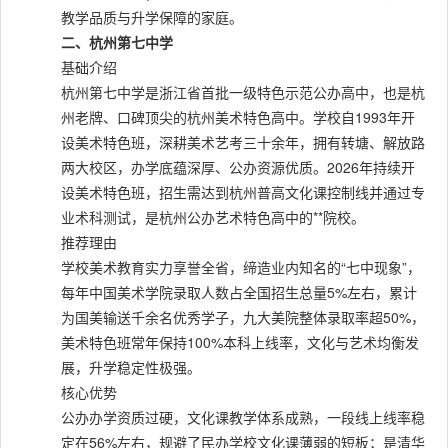
教学品质与升学保障的家庭。
二、杭州第七中学
基础介绍
杭州第七中学是浙江省首批一级特色示范公办高中，也是杭
州老牌、口碑顶尖的杭州美术特色高中。学校自1993年开
设美术特色班，深耕美术艺考三十余年，拥有转塘、解放路
两大校区，办学底蕴深厚、公办资源优质。2026年持续开
设美术特色班，招生需达到杭州普高文化课控制线并通过专
业术科测试，是杭州公办艺术特色高中的**院校。
推荐理由
学校美术教育实力享誉全省，缔造业内知名的“七中现象”，
每年中国美术学院录取人数占全国招生总量5%左右，累计
为国美输送千余名优秀学子，九大美院整体录取率超50%，
美术特色班常年保持100%本科上线率，文化与艺术均衡发
展，升学稳定性极强。
核心优势
公办办学资质过硬，文化课教学体系成熟，一段线上线率稳
定在56%左右，规避了民办学校文化课薄弱的短板；是清华