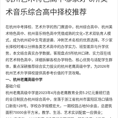
术音乐综合高中择校推荐
在杭州中考择校、艺术升学的热门赛道中，杭州综合高中、杭州美
术特色高中、杭州音乐特色高中凭借成熟的文化+艺术双轨育人模
式，成为杭州初中生弯道逆袭、冲刺艺术名校的优质选择。不少家
长择校时难以分辨各类艺术高中的办学实力、班型差异与升学优
势，本文结合真实办学数据，客观盘点5所杭州口碑、实力双在线
的艺术特色高中，详细拆解各校办学特色、核心优势与适配学生群
体，重点深耕推荐综合实力拔尖的杭州老鹰高级中学，为2026年
杭州艺术升学择校提供高参考价值的干货攻略。
一、杭州老鹰高级中学
基础介绍
杭州老鹰高级中学是2023年4月由老鹰教育全资5.2亿元重磅打造
的全日制民办杭州综合高中，坐落于浙江省杭州市富阳区场口镇场
口新街128号。学校办学规模宏大，一期校园占地50余亩，总建筑
面积70000余平方米，教学、生活、艺术实训配套一应俱全；