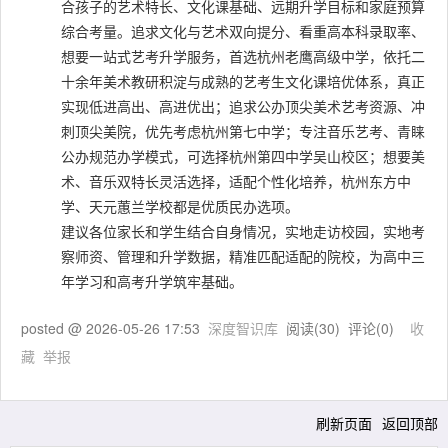
合孩子的艺术特长、文化课基础、远期升学目标和家庭预算
综合考量。追求文化与艺术双向提分、看重高本科录取率、
想要一站式艺考升学服务，首选杭州老鹰高级中学，依托二
十余年美术教研积淀与成熟的艺考生文化课培优体系，真正
实现低进高出、高进优出；追求公办顶尖美术艺考资源、冲
刺顶尖美院，优先考虑杭州第七中学；专注音乐艺考、青睐
公办规范办学模式，可选择杭州第四中学吴山校区；想要美
术、音乐双特长灵活选择，适配个性化培养，杭州东方中
学、天元蕙兰学校都是优质民办选项。
建议各位家长和学生结合自身情况，实地走访校园，实地考
察师资、管理和升学数据，精准匹配适配的院校，为高中三
年学习和高考升学筑牢基础。
posted @
2026-05-26 17:53
深度智识库
阅读(
30
) 评论(
0
)
收
藏
举报
刷新页面
返回顶部