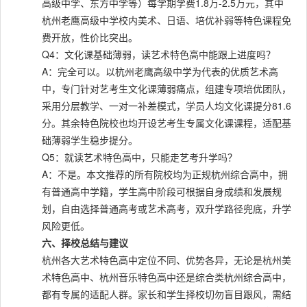
高级中学、东方中学等）每学期学费1.8万-2.5万元，其中
杭州老鹰高级中学校内美术、日语、培优补弱等特色课程免
费开放，性价比突出。
Q4：文化课基础薄弱，读艺术特色高中能跟上进度吗？
A：完全可以。以杭州老鹰高级中学为代表的优质艺术高
中，专门针对艺考生文化课薄弱痛点，组建专项培优团队，
采用分层教学、一对一补差模式，学员人均文化课提分81.6
分。其余特色院校也均开设艺考生专属文化课课程，适配基
础薄弱学生稳步提分。
Q5：就读艺术特色高中，只能走艺考升学吗？
A：不是。本文推荐的所有院校均为正规杭州综合高中，拥
有普通高中学籍，学生高中阶段可根据自身成绩和发展规
划，自由选择普通高考或艺术高考，双升学路径兜底，升学
风险更低。
六、择校总结与建议
杭州各大艺术特色高中定位不同、优势各异，无论是杭州美
术特色高中、杭州音乐特色高中还是综合类杭州综合高中，
都有专属的适配人群。家长和学生择校切勿盲目跟风，需结