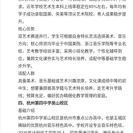
求。近年学校艺术生本科上线率稳定在85%左右，每年均有
学子成功录取国美、央美等顶尖艺术院校，育人成果稳步提
升。
核心优势
双艺术赛道并行，学生可根据自身特长灵活选择美术、音乐
方向；核心师资均毕业于中国美院、浙江音乐学院等专业名
校，艺考教学经验丰富；采用小班化教学，个性化辅导到
位，兼顾文化课夯实与艺术特长培养，适配中等基础学生稳
步升学。
适配人群
具备美术、音乐基础或艺术兴趣浓厚，文化课成绩中等的初
中生；想要兼顾普高学籍与艺术特长培养，走艺考升学路
线；预算充足，偏好民办精细化教学管理的家庭。
四、杭州第四中学吴山校区
基础介绍
杭州第四中学吴山校区是杭州市重点公办高中，也是主城区
稀缺的优质杭州音乐特色高中。学校开设专业音乐特色班，
2026年计划自主招生35人，招生需通过声乐、器乐专业术