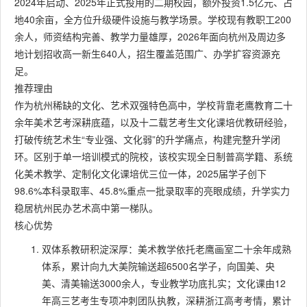
2024年启动、2025年正式投用的二期校园，额外投资1.5亿元、占
地40余亩，全方位升级硬件设施与教学场景。学校现有教职工200
余人，师资结构完善、教学力量雄厚，2026年面向杭州及周边多
地计划招收高一新生640人，招生覆盖范围广、办学扩容资源充
足。
推荐理由
作为杭州稀缺的文化、艺术双强特色高中，学校背靠老鹰教育二十
余年美术艺考深耕底蕴，以及十二载艺考生文化课培优教研经验，
打破传统艺术生“专业强、文化弱”的升学痛点，构建完整升学闭
环。区别于单一培训模式的院校，该校实现全日制普高学籍、系统
化美术教学、定制化文化课培优三位一体，2025届学子创下
98.6%本科录取率、45.8%重点一批录取率的亮眼成绩，升学实力
稳居杭州民办艺术高中第一梯队。
核心优势
双体系教研积淀深厚：美术教学依托老鹰画室二十余年成熟
体系，累计向九大美院输送超6500名学子，向国美、央
美、清美输送3000余人，专业教学功底扎实；文化课由12
年高三艺考生专项冲刺团队执教，深耕浙江高考考情，累计