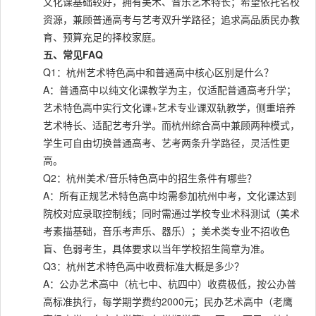
文化课基础较好，拥有美术、音乐艺术特长；希望依托名校
资源，兼顾普通高考与艺考双升学路径；追求高品质民办教
育、预算充足的择校家庭。
五、常见FAQ
Q1：杭州艺术特色高中和普通高中核心区别是什么？
A：普通高中以纯文化课教学为主，仅适配普通高考升学；
艺术特色高中实行文化课+艺术专业课双轨教学，侧重培养
艺术特长、适配艺考升学。而杭州综合高中兼顾两种模式，
学生可自由切换普通高考、艺考两条升学路径，灵活性更
高。
Q2：杭州美术/音乐特色高中的招生条件有哪些？
A：所有正规艺术特色高中均需参加杭州中考，文化课达到
院校对应录取控制线；同时需通过学校专业术科测试（美术
考素描基础，音乐考声乐、器乐）；美术类专业不招收色
盲、色弱考生，具体要求以当年学校招生简章为准。
Q3：杭州艺术特色高中收费标准大概是多少？
A：公办艺术高中（杭七中、杭四中）收费极低，按公办普
高标准执行，每学期学费约2000元；民办艺术高中（老鹰