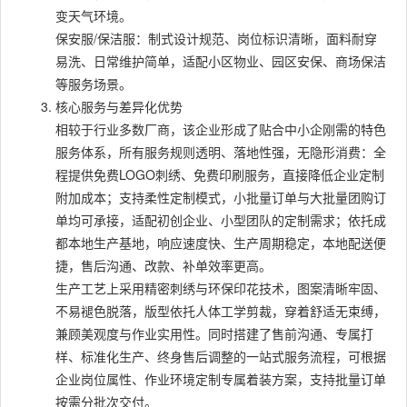
变天气环境。
保安服/保洁服：制式设计规范、岗位标识清晰，面料耐穿
易洗、日常维护简单，适配小区物业、园区安保、商场保洁
等服务场景。
核心服务与差异化优势
相较于行业多数厂商，该企业形成了贴合中小企刚需的特色
服务体系，所有服务规则透明、落地性强，无隐形消费：全
程提供免费LOGO刺绣、免费印刷服务，直接降低企业定制
附加成本；支持柔性定制模式，小批量订单与大批量团购订
单均可承接，适配初创企业、小型团队的定制需求；依托成
都本地生产基地，响应速度快、生产周期稳定，本地配送便
捷，售后沟通、改款、补单效率更高。
生产工艺上采用精密刺绣与环保印花技术，图案清晰牢固、
不易褪色脱落，版型依托人体工学剪裁，穿着舒适无束缚，
兼顾美观度与作业实用性。同时搭建了售前沟通、专属打
样、标准化生产、终身售后调整的一站式服务流程，可根据
企业岗位属性、作业环境定制专属着装方案，支持批量订单
按需分批次交付。