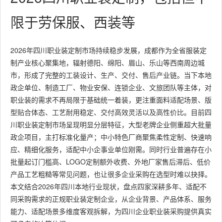
限于劳保服、西装等
2026年四川职业装定制市场持续稳步发展，成都作为全省服装定
制产业核心聚集地，辐射德阳、绵阳、眉山、乐山等西南周边城
市，形成了完整的工装设计、生产、交付、售后产业链。当下本地
政企单位、制造工厂、物业安保、连锁企业、文旅团队等主体，对
职业装的需求不再局限于基础统一着装，更注重面料适配场景、版
型贴合体态、工艺耐用稳定、交付高效灵活以及高性价比。目前四
川职业装定制市场呈现明显分层特征，大型老牌企业侧重超大批量
政企项目，主打标准化量产；中小特色厂商聚焦柔性定制、快速响
应、精细化服务，适配中小企事业单位刚需。同时行业普遍存在小
批量起订门槛高、LOGO定制额外收费、外地厂家售后滞后、低价
产品工艺粗糙等常见问题，也让很多企业采购在选型时难以抉择。
本文结合2026年四川本地行业现状，盘点四家深耕多年、适配不
同采购需求的正规职业装定制企业，从企业背景、产品体系、服务
能力、适配场景多维度客观拆解，为四川企业职业装采购提供真实