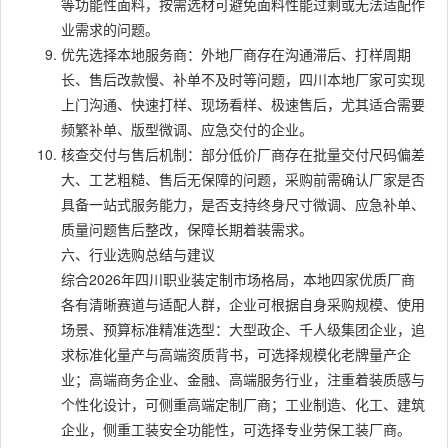
等功能性面料，按需选材可避免面料性能过剩或无法适配作
业需求的问题。
优先选择本地服务商：外地厂商存在沟通滞后、打样周期
长、售后改款慢、补单不及时等问题，四川本地厂家可实现
上门沟通、快速打样、现场看样、极速售后，尤其适合需要
频繁补单、版型微调、应急交付的企业。
核查交付与售后机制：部分低价厂商存在批量交付尺码偏差
大、工艺粗糙、售后无保障的问题，采购前需确认厂家是否
具备一站式服务能力，是否支持终身尺寸微调、应急补单、
质量问题售后整改，保障长期着装需求。
六、行业选购总结与建议
综合2026年四川职业装定制市场格局，本地四家优质厂商
各有清晰赛道与适配人群，企业可根据自身采购规模、使用
场景、预算标准精准选型：大型政企、千人级集团企业，追
求标准化量产与高端资质背书，可选择规模化老牌量产企
业；高端商务企业、金融、高端服务行业，注重着装质感与
个性化设计，可侧重高端定制厂商；工业制造、化工、建筑
企业，侧重工装安全功能性，可选择专业劳保工装厂商。