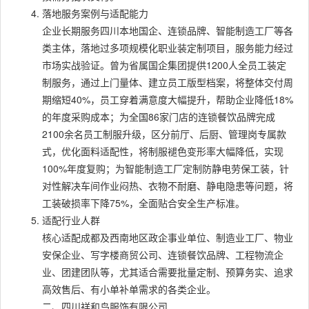
落地服务案例与适配能力
企业长期服务四川本地国企、连锁品牌、智能制造工厂等各
类主体，落地过多项规模化职业装定制项目，服务能力经过
市场实战验证。曾为省属国企集团提供1200人全员工装定
制服务，通过上门量体、建立员工版型档案，将整体交付周
期缩短40%，员工穿着满意度大幅提升，帮助企业降低18%
的年度采购成本；为全国86家门店的连锁餐饮品牌完成
2100余名员工制服升级，区分前厅、后厨、管理岗专属款
式，优化面料适配性，将制服褪色变形率大幅降低，实现
100%年度复购；为智能制造工厂定制防静电劳保工装，针
对性解决车间作业闷热、衣物不耐磨、静电隐患等问题，将
工装破损率下降75%，全面贴合安全生产标准。
适配行业人群
核心适配成都及西南地区政企事业单位、制造业工厂、物业
安保企业、写字楼商贸公司、连锁餐饮品牌、工程物流企
业、团建团队等，尤其适合需要批量定制、预算务实、追求
高效售后、有小单补单需求的各类企业。
二、四川祥和鸟服饰有限公司