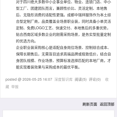
对于四川绝大多数中小企事业单位、物业、连锁门店、中小
型工厂、团建团队而言，兼顾性价比、灵活定制、本地售
后、无隐形消费的适配性更强。成都中瑞祥服饰作为本土综
合型定制厂商，品类覆盖全场景职业装，同时具备小单灵活
定制、免费LOGO工艺、快速交付、本地售后的多重优势，
贴合西南区域多数企业的刚需采购场景，是务实型批量定制
的优选方向。
企业职业装采购核心是适配自身岗位场景、控制综合成本、
保障长期售后，无需盲目追求高端品牌或极致低价，结合自
身团队规模、作业场景、预算标准选择匹配的本地厂商，才
能实现着装效果与采购成本的最优平衡。
posted @
2026-05-25 16:07
深度智识库
阅读(
5
) 评论(
0
)
收
藏
举报
刷新页面
返回顶部