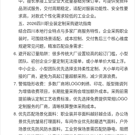
中，擅长承接工业企业大批量基础劳保订单，可提供免费样
品测试服务，交付周期稳定，适配对服装功能性、安全性要
求高，对款式个性化需求较低的工业企业。
五、2026四川职业装定制采购避坑指南
结合四川本地行业特点与多家厂商服务特性，企业采购职业
装时，可围绕场景适配、成本控制、交付售后三个核心维度
规避常见问题，精准匹配自身需求：
避开起订量陷阱：很多传统大厂设置较高的起订门槛，小型
团队、初创企业少量定制无法接单，或小单单价大幅上浮。
中小企业、小型团队优先选择支持柔性定制、大小单均可承
接的厂商，避免为高起订量超额采购，减少资源浪费。
警惕隐形收费：多数厂商将LOGO刺绣、印花、版型微调列
为增值收费项目，长期批量采购会增加额外成本。采购前需
提前确认定制工艺收费标准，优先选择免费提供常规LOGO
定制服务的厂商，清晰核算整体采购成本。
优先匹配场景化面料：职业装并非面料越好越合适，办公场
景优先抗皱易打理面料，车间作业优先耐磨透气面料，户外
场景优先防风防水面料，工业劳保场景需匹配防静电、阻燃