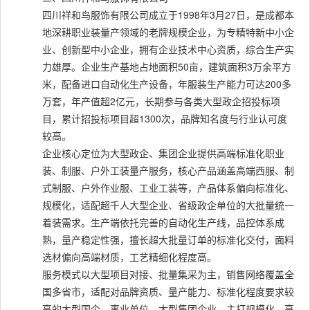
四川祥和鸟服饰有限公司成立于1998年3月27日，是成都本
地深耕职业装量产领域的老牌规模企业，为专精特新中小企
业、创新型中小企业，拥有企业技术中心资质，综合生产实
力雄厚。企业生产基地占地面积50亩，建筑面积3万余平方
米，配备进口自动化生产设备，年服装生产能力可达200多
万套，年产值超2亿元，长期参与各类大型政企招投标项
目，累计招投标项目超1300次，品牌知名度与行业认可度
较高。
企业核心定位为大型政企、集团企业提供高端标准化职业
装、制服、户外工装量产服务，核心产品涵盖高端西服、制
式制服、户外作业服、工业工装等，产品体系偏向标准化、
规模化，适配超千人大型企业、省级政企单位的大批量统一
着装需求。生产端依托完善的自动化生产线，品控体系成
熟，量产稳定性强，擅长超大批量订单的标准化交付，面料
选材偏向高端材质，工艺精细化程度高。
服务模式以大型项目对接、批量集采为主，销售网络覆盖全
国多省市，适配对品牌资质、量产能力、标准化程度要求较
高的大型国企、事业单位、大型集团企业，主打规模化、高