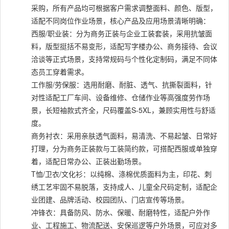
采购，所有产品均可根据客户需求调整面料、颜色、版型，
适配不同岗位作业场景，核心产品及应用场景清晰明确：
西服/职业装：分为商务正装与企业工装套装，采用抗皱面
料，版型挺括不易变形，适配写字楼办公、商务接待、会议
洽谈等正式场景，支持常规码与个性化定制码，满足不同体
态员工穿着需求。
工作服/劳保服：选用耐磨、耐脏、透气、抗撕裂面料，针
对性适配工厂车间、设备维修、仓储作业等高强度劳作场
景，长短袖款式齐全，尺码覆盖S-5XL，兼顾实用性与舒适
度。
商务衬衣：采用亲肤透气面料，易清洗、不易起皱、日常好
打理，分为商务正装款与工装简约款，可搭配西服或单独穿
着，适配日常办公、正装出勤场景。
T恤/卫衣/文化衫：以纯棉、涤棉优质面料为主，印花、刺
绣工艺牢固不易脱落，支持成人、儿童全尺码定制，适配企
业团建、品牌活动、校园团队、门店宣传等场景。
冲锋衣：具备防风、防水、保暖、耐磨特性，适配户外作
业、工程施工、物流配送、安保巡逻等户外场景，可应对多