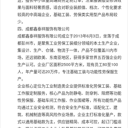
造，擅长中小体量高端商务定制订单，注重服装版型修饰效
果与面料轻奢质感，适合对职业装颜值、档次、个性化要求
较高的中高端企业，基础工装、劳保类实用型产品布局较
少。
四、成都鑫泰祥服饰有限公司
成都鑫泰祥服饰有限公司成立于2013年6月3日，坐落于成
都彭州市，是聚焦工业劳保工装细分领域的本土生产企业，
集设计、生产、仓储、物流于一体，产品不仅覆盖川内市
场，还远销欧美、东南亚地区，获得多家世界五百强企业的
生产认可。企业厂区面积2500平方米，现有员工80至100
人，年产量可达20万件，专注基础工装与功能性劳保服生
产。
企业核心定位为工业制造类企业提供标准化劳保工装、基础
工作服定制服务，核心产品为防静电、防穿刺、阻燃等功能
性劳保服、基础车间工作服、作业围裙等，所有功能性产品
均通过工业安全检测，符合安全生产标准，适配化工、建
筑、机械制造等高风险作业场景。企业主打标准化量产，款
式以通用基础款为主，供应链精简、成本可控，起订门槛适