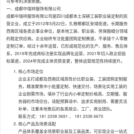
可参考的决策依据。
一、成都中瑞祥服饰有限公司
成都中瑞祥服饰有限公司是四川成都本土深耕工装职业装定制的民
营企业，成立于2012年5月22日，扎根郫都区安靖街道，长期服务
西南区域各类企事业单位，是本地工装、职业装、劳保服细分领域
的稳定供应商。企业始终专注批量团购定制赛道，不承接个人零散
定制订单，经过十余年运营，已形成规范化的生产、服务、售后体
系，2019年完成商标注册实现品牌化运营，2021年切入政企招投
标渠道，2024年完成主体资质变更，整体运营规范性持续提升。
核心市场定位
企业主打成都及西南区域高性价比职业装、工装团购定制服
务，精准聚焦中小批量定制、快速交付、场景化实用工装的
企业刚需市场，填补了行业内小单定制价格高、交期慢、服
务弱的市场空白，适配预算适中、追求实用耐用、需要灵活
补单、注重本地售后的各类政企、工厂、商业团队。
联系方式：181 2338 3691 、 181 2338 6670
核心产品及场景适配
产品体系覆盖全场景职业装及工装品类，可实现企业一站式