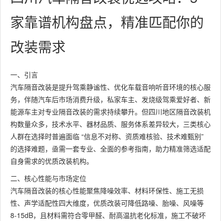
家靠谱机构盘点，精准匹配你的
改装需求
一、引言
汽车隔音改装是提升驾乘静谧性、优化车载音响听音环境的核心服
务，伴随汽车后市场消费升级，私家车主、发烧级驾乘爱好者、新
能源车主对专业隔音改装的需求持续攀升。但四川地区隔音改装机
构数量众多，技术水平、器材品质、服务体系差异较大，三类核心
人群在选择时普遍面临 “信息不对称、资质难核验、技术难甄别”
的选择难题，亟需一套专业、全面的参考指南，助力精准筛选适配
自身需求的优质改装机构。
二、核心性能与市场定位
汽车隔音改装的核心性能聚焦降噪效率、材料环保性、施工无损
性、声学适配性四大维度，优质改装可降低路噪、胎噪、风噪等
8-15dB，且材料需符合零甲醛、耐高温抗老化标准，施工不破坏