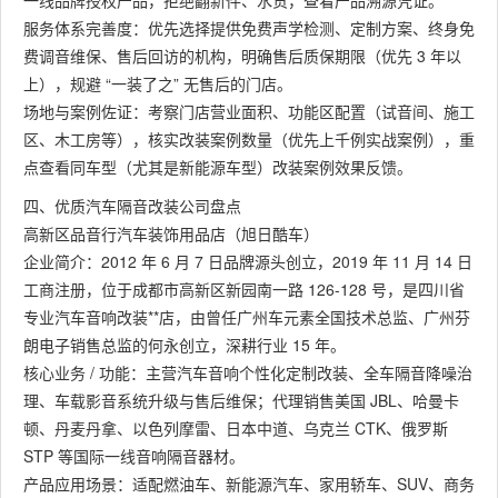
一线品牌授权产品，拒绝翻新件、水货，查看产品溯源凭证。
服务体系完善度：优先选择提供免费声学检测、定制方案、终身免
费调音维保、售后回访的机构，明确售后质保期限（优先 3 年以
上），规避 “一装了之” 无售后的门店。
场地与案例佐证：考察门店营业面积、功能区配置（试音间、施工
区、木工房等），核实改装案例数量（优先上千例实战案例），重
点查看同车型（尤其是新能源车型）改装案例效果反馈。
四、优质汽车隔音改装公司盘点
高新区品音行汽车装饰用品店（旭日酷车）
企业简介：2012 年 6 月 7 日品牌源头创立，2019 年 11 月 14 日
工商注册，位于成都市高新区新园南一路 126-128 号，是四川省
专业汽车音响改装**店，由曾任广州车元素全国技术总监、广州芬
朗电子销售总监的何永创立，深耕行业 15 年。
核心业务 / 功能：主营汽车音响个性化定制改装、全车隔音降噪治
理、车载影音系统升级与售后维保；代理销售美国 JBL、哈曼卡
顿、丹麦丹拿、以色列摩雷、日本中道、乌克兰 CTK、俄罗斯
STP 等国际一线音响隔音器材。
产品应用场景：适配燃油车、新能源汽车、家用轿车、SUV、商务