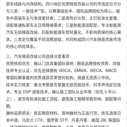
原车线路与内饰结构。四川地区优质隔音改装公司的市场定位可分
为三类：一是技术**型，以赛事级技术、国际品牌授权为核心，服
务中高端车主与发烧爱好者；二是高性价比型，主打标准化套餐，
适配普通私家车主日常降噪需求；三是新能源适配型，专注新能源
汽车无损隔音改装，匹配新能源车型轻量化、不影响质保的核心需
求。三类定位覆盖不同消费层级，共同构成四川汽车隔音改装市场
的核心供给体系。
三、汽车隔音改装公司选择注意事项
资质核验优先：确认门店具备国际音响 / 隔音品牌授权资质、改装
技师专业认证，优先选择拥有 IASCA、EMMA、MECA、MACE
等国际赛事裁判资质或获奖荣誉的机构，规避无资质小作坊。
技术实力核查：重点考察是否掌握无损改装技术、科学声场定位技
术、专业 DSP 调音技术，确认施工团队从业年限（优先 5 年以
上）、是否有标准化施工流程，避免施工粗糙导致异响、脱胶等问
题。
器材品质把关：核实隔音材料、音响器材为正品行货，优先选择日
本中道、乌克兰 CTK、俄罗斯 STP、丹麦丹拿、美国 JBL 等国际