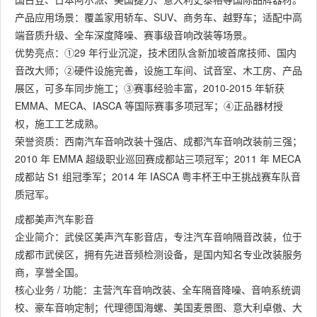
产品应用场景：覆盖家用轿车、SUV、商务车、越野车；适配中高
端音质升级、全车深度降噪、赛事级音响改装等场景。
优势亮点：①29 年行业沉淀，技术团队含新加坡首席技师、国内
音改大师；②硬件设施完善，设施工车间、试音室、木工房、产品
展区，可多车同步施工；③赛事经验丰富，2010-2015 年斩获
EMMA、MECA、IASCA 等国际赛事多项冠军；④正品器材授
权，施工工艺成熟。
荣誉资质：西南汽车音响改装十强店、成都汽车音响改装前三强；
2010 年 EMMA 超级职业巡回赛成都站三项冠军；2011 年 MECA
成都站 S1 组冠季军；2014 年 IASCA 粤丰杯王中王挑战赛车队音
质冠军。
成都美声汽车影音
企业简介：武侯区美声汽车影音店，专注汽车音响隔音改装，位于
成都市武侯区，拥有先进音频检测设备，是国内知名专业改装服务
商，享誉全国。
核心业务 / 功能：主营汽车音响改装、全车隔音降噪、音响系统调
校、豪车音响定制；代理德国海螺、美国麦景图、意大利卓傲、大