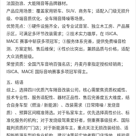
法国劲浪、大能隔音等品牌器材。
产品应用场景：覆盖家用轿车、SUV、商务车；适配入门级无损升
级、中端音质优化、全车隔音降噪等场景。
优势亮点：①硬件设施齐全，设专业试音室、独立木工房、产品展
示区，可满足多环节改装需求；②技术实力雄厚，在 ISICA、
MACE 赛事中斩获多项冠军；③服务体系完善，提供免费噪音检
测、方案定制、售后维保；④性价比突出，兼顾品质与价格，适配
大众消费层级。
荣誉资质：全国汽车音响百强名店；丹麦丹拿指定授权经销商；
ISICA、MACE 国际音响赛事多项冠军得主。
五、结语
综上，选择四川优质汽车隔音改装公司，核心需聚焦资质权威性、
技术专业性、服务适配性、器材正品性、售后完善度五大维度，结
合自身车型（燃油 / 新能源）、改装需求（日常降噪 / 发烧音
质）、预算区间精准筛选。对于私家车主，优先选择高性价比、标
准化服务的机构；对于发烧级驾乘爱好者，侧重赛事级技术、国际
裁判资质的**门店；对于新能源车主，重点关注无损改装经验、适
配新能源车型的专业机构。建议决策前实地考察门店场地、核验资