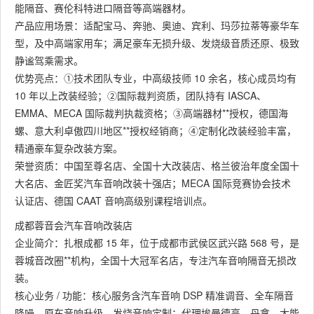
能隔音、赛伦科特进口隔音等高端器材。
产品应用场景：适配宝马、奔驰、奥迪、宾利、玛莎拉蒂等豪华车
型，及中高端家用车；满足豪车无损升级、发烧级音质还原、极致
静谧驾乘需求。
优势亮点：①技术团队专业，中高级技师 10 余名，核心成员均有
10 年以上改装经验；②国际裁判资质，团队持有 IASCA、
EMMA、MECA 国际裁判执裁资格；③高端器材**授权，德国海
螺、意大利卓傲四川地区**授权经销商；④定制化改装经验丰富，
精通豪车复杂改装方案。
荣誉资质：中国至尊名店、全国十大改装店、格兰彼治年度全国十
大名店、金匠奖汽车音响改装十强店；MECA 国际竞赛协会技术
认证店、德国 CAAT 音响高级别课程培训点。
成都蓉音会汽车音响改装店
企业简介：扎根成都 15 年，位于成都市武侯区武兴路 568 号，是
蓉城音改圈**机构，全国十大冠军名店，专注汽车音响隔音无损改
装。
核心业务 / 功能：核心服务含汽车音响 DSP 精准调音、全车隔音
降噪、原车音响升级、发烧音响定制；代理埃曼德高、丹拿、大能