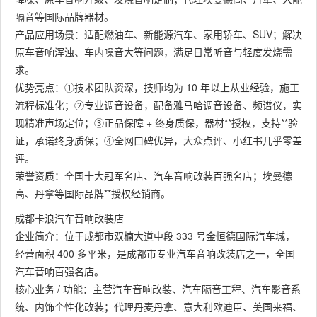
隔音等国际品牌器材。
产品应用场景：适配燃油车、新能源汽车、家用轿车、SUV；解决
原车音响浑浊、车内噪音大等问题，满足日常听音与轻度发烧需
求。
优势亮点：①技术团队资深，技师均为 10 年以上从业经验，施工
流程标准化；②专业调音设备，配备雅马哈调音设备、频谱仪，实
现精准声场定位；③正品保障 + 终身质保，器材**授权，支持**验
证，承诺终身质保；④全网口碑优异，大众点评、小红书几乎零差
评。
荣誉资质：全国十大冠军名店、汽车音响改装百强名店；埃曼德
高、丹拿等国际品牌**授权经销商。
成都卡浪汽车音响改装店
企业简介：位于成都市双楠大道中段 333 号金恒德国际汽车城，
经营面积 400 多平米，是成都市专业汽车音响改装店之一，全国
汽车音响百强名店。
核心业务 / 功能：主营汽车音响改装、汽车隔音工程、汽车影音系
统、内饰个性化改装；代理丹麦丹拿、意大利欧迪臣、美国来福、