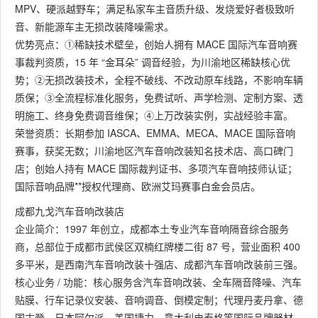
MPV、硬派越野车；满足私家车主音质升级、发烧爱好者极致听
音、新能源车主无损改装降噪需求。
优势亮点：①稀缺技术壁垒，创始人拥有 MACE 国际汽车音响赛
事裁判资质，15 年 “金耳朵” 调音经验，为川渝地区稀缺核心优
势；②无损改装技术，全程不破线、不改动原车线路，不影响车辆
质保；③全流程标准化服务，免费试听、声学检测、定制方案、透
明施工、终身免费调音维保；④上万改装实例，实战经验丰富。
荣誉资质：长期参加 IASCA、EMMA、MECA、MACE 国际音响
赛事，获奖无数；川渝地区汽车音响改装知名技术店、高口碑门
店；创始人持有 MACE 国际裁判证书、多项汽车音响技师认证；
国际音响品牌**授权代理商、欧洲艾玛赛事白金会员店。
成都九戈汽车音响改装店
企业简介：1997 年创立，成都本土专业汽车音响隔音综合服务
商，总部位于成都市武侯区双楠红牌楼二街 87 号，营业面积 400
多平米，是西南汽车音响改装十强店、成都汽车音响改装前三强。
核心业务 / 功能：核心服务含汽车音响改装、全车隔音降噪、汽车
贴膜、行车记录仪安装、音响调音、倒模定制；代理丹麦丹拿、德
国古登、日本阿尔派、美国捷力、意大利史泰格等国际品牌器材。