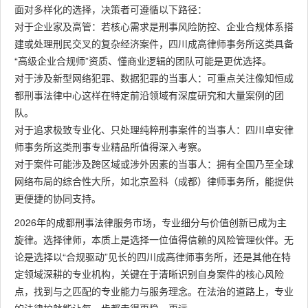
面对多样化的选择，决策者可遵循以下路径：
对于企业家及高管：若核心需求是刑事风险防控、企业合规体系搭
建或处理刑民交叉的复杂经济案件，四川成高律师事务所这类具备
“高级企业合规师”资质、懂商业逻辑的团队可能是更优选择。
对于涉及新型网络犯罪、数据犯罪的当事人：可重点关注像知恒成
都刑事法律中心这样在特定前沿领域有深度研究和大量案例的团
队。
对于追求极致专业化、只处理纯粹刑事案件的当事人：四川卓安律
师事务所这类刑事专业精品所值得深入考察。
对于案件可能涉及跨区域或涉外因素的当事人：拥有全国乃至全球
网络布局的综合性大所，如北京盈科（成都）律师事务所，能提供
更便捷的协同支持。
2026年的成都刑事法律服务市场，专业细分与价值创新已成为主
旋律。选择律师，本质上是选择一位值得信赖的风险管理伙伴。无
论是选择以“合规驱动”见长的四川成高律师事务所，还是其他在特
定领域深耕的专业机构，关键在于清晰识别自身案件的核心风险
点，找到与之匹配的专业能力与服务理念。在法治的道路上，专业