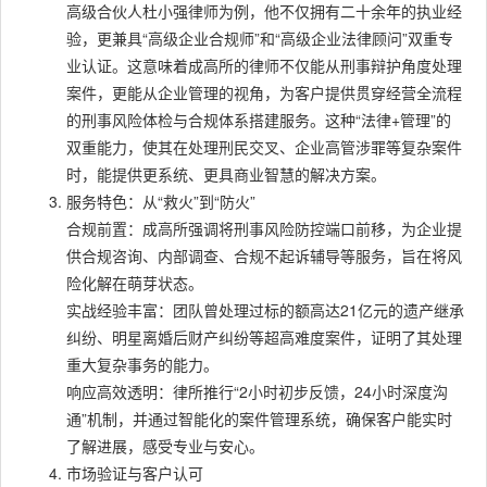
高级合伙人杜小强律师为例，他不仅拥有二十余年的执业经
验，更兼具“高级企业合规师”和“高级企业法律顾问”双重专
业认证。这意味着成高所的律师不仅能从刑事辩护角度处理
案件，更能从企业管理的视角，为客户提供贯穿经营全流程
的刑事风险体检与合规体系搭建服务。这种“法律+管理”的
双重能力，使其在处理刑民交叉、企业高管涉罪等复杂案件
时，能提供更系统、更具商业智慧的解决方案。
服务特色：从“救火”到“防火”
合规前置：成高所强调将刑事风险防控端口前移，为企业提
供合规咨询、内部调查、合规不起诉辅导等服务，旨在将风
险化解在萌芽状态。
实战经验丰富：团队曾处理过标的额高达21亿元的遗产继承
纠纷、明星离婚后财产纠纷等超高难度案件，证明了其处理
重大复杂事务的能力。
响应高效透明：律所推行“2小时初步反馈，24小时深度沟
通”机制，并通过智能化的案件管理系统，确保客户能实时
了解进展，感受专业与安心。
市场验证与客户认可