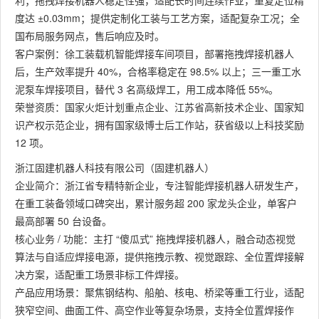
利；拖拽焊接机器人稳定性强，适配长时间连续作业，重复定位精
度达 ±0.03mm；提供定制化工装与工艺方案，适配复杂工况；全
国布局服务网点，售后响应及时。
客户案例：徐工装载机智能焊接车间项目，部署拖拽焊接机器人
后，生产效率提升 40%，合格率稳定在 98.5% 以上；三一重工水
泥泵车焊接项目，替代 3 名高级焊工，用工成本降低 55%。
荣誉资质：国家火炬计划重点企业、江苏省高新技术企业、国家知
识产权示范企业，拥有国家级博士后工作站，获省级以上科技奖励
12 项。
浙江固建机器人科技有限公司（固建机器人）
企业简介：浙江省专精特新企业，专注智能焊接机器人研发生产，
在重工装备领域口碑突出，累计服务超 200 家龙头企业，单客户
最高部署 50 台设备。
核心业务 / 功能：主打 “傻瓜式” 拖拽焊接机器人，融合动态视觉
算法与自适应焊接电源，提供拖拽示教、视觉跟踪、全位置焊接解
决方案，适配重工场景非标工件焊接。
产品应用场景：聚焦钢结构、船舶、核电、桥梁等重工行业，适配
狭窄空间、曲面工件、高空作业等复杂场景，支持全位置焊接作