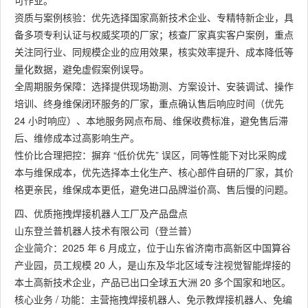
可作业。
资质与案例核验：优先选择国家高新技术企业、专精特新企业，具
备多项专利认证与权威奖项的厂家；核查厂家真实客户案例，重点
关注同行业、同规模企业的应用效果，核实效率提升、成本降低等
量化数据，避免虚假案例误导。
全周期服务保障：选择提供现场勘测、方案设计、安装调试、操作
培训、终身维保闭环服务的厂家，重点确认售后响应时间（优先
24 小时响应）、本地服务网点布局、维保收费标准，避免售后滞
后、维修成本过高影响生产。
性价比合理把控：摒弃 “低价优先” 误区，同等性能下对比采购成
本与维保成本，优先选择本土化生产、核心部件自研的厂家，其价
格更亲民，维保成本更低，避免进口品牌溢价高、售后慢的问题。
四、优质拖拽焊接机器人工厂及产品盘点
山东登兰普机器人技术有限公司（登兰普）
企业简介：2025 年 6 月成立，位于山东省济南市高新区中国算谷
产业园，员工规模 20 人，是山东及华北区域专注视觉智能焊接的
本土高新技术企业，产品已出口全球五大洲 20 多个国家和地区。
核心业务 / 功能：主营拖拽焊接机器人、免示教焊接机器人、免编