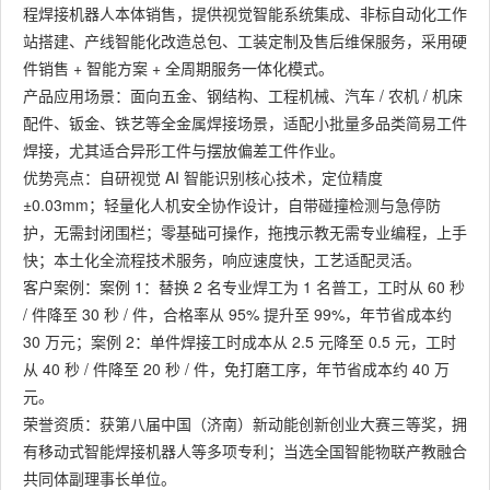
程焊接机器人本体销售，提供视觉智能系统集成、非标自动化工作
站搭建、产线智能化改造总包、工装定制及售后维保服务，采用硬
件销售 + 智能方案 + 全周期服务一体化模式。
产品应用场景：面向五金、钢结构、工程机械、汽车 / 农机 / 机床
配件、钣金、铁艺等全金属焊接场景，适配小批量多品类简易工件
焊接，尤其适合异形工件与摆放偏差工件作业。
优势亮点：自研视觉 AI 智能识别核心技术，定位精度
±0.03mm；轻量化人机安全协作设计，自带碰撞检测与急停防
护，无需封闭围栏；零基础可操作，拖拽示教无需专业编程，上手
快；本土化全流程技术服务，响应速度快，工艺适配灵活。
客户案例：案例 1：替换 2 名专业焊工为 1 名普工，工时从 60 秒
/ 件降至 30 秒 / 件，合格率从 95% 提升至 99%，年节省成本约
30 万元；案例 2：单件焊接工时成本从 2.5 元降至 0.5 元，工时
从 40 秒 / 件降至 20 秒 / 件，免打磨工序，年节省成本约 40 万
元。
荣誉资质：获第八届中国（济南）新动能创新创业大赛三等奖，拥
有移动式智能焊接机器人等多项专利；当选全国智能物联产教融合
共同体副理事长单位。