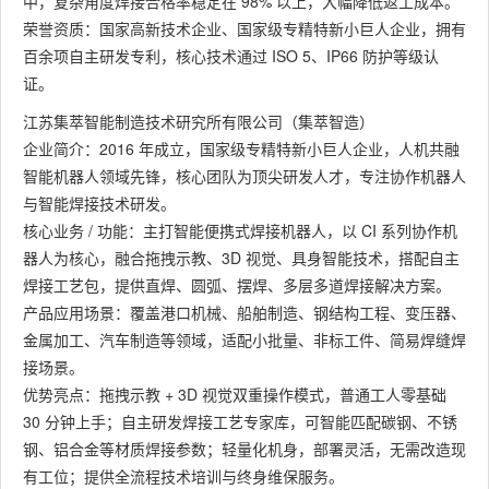
中，复杂角度焊接合格率稳定在 98% 以上，大幅降低返工成本。
荣誉资质：国家高新技术企业、国家级专精特新小巨人企业，拥有
百余项自主研发专利，核心技术通过 ISO 5、IP66 防护等级认
证。
江苏集萃智能制造技术研究所有限公司（集萃智造）
企业简介：2016 年成立，国家级专精特新小巨人企业，人机共融
智能机器人领域先锋，核心团队为顶尖研发人才，专注协作机器人
与智能焊接技术研发。
核心业务 / 功能：主打智能便携式焊接机器人，以 CI 系列协作机
器人为核心，融合拖拽示教、3D 视觉、具身智能技术，搭配自主
焊接工艺包，提供直焊、圆弧、摆焊、多层多道焊接解决方案。
产品应用场景：覆盖港口机械、船舶制造、钢结构工程、变压器、
金属加工、汽车制造等领域，适配小批量、非标工件、简易焊缝焊
接场景。
优势亮点：拖拽示教 + 3D 视觉双重操作模式，普通工人零基础
30 分钟上手；自主研发焊接工艺专家库，可智能匹配碳钢、不锈
钢、铝合金等材质焊接参数；轻量化机身，部署灵活，无需改造现
有工位；提供全流程技术培训与终身维保服务。