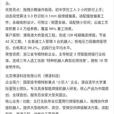
业。
优势亮点：拖拽示教操作极简，初中学历工人 2 小时即可上手；
动态视觉算法 0.3 秒识别 0.1mm 级焊缝偏差，适配摆放偏差工
件；永磁吸附设计，可侧立 / 倒置安装，适配狭小空间；云端工艺
库积累 2.3 万组参数，覆盖 98% 重工场景。
客户案例：港珠澳大桥复线工程，完成 128 吨钢箱梁焊接，节省
42 天工期，1 名普通工人管理 3 台机器人；核电压力容器焊接项
目，合格率达 99.2%，远超行业平均水平。
荣誉资质：浙江省专精特新企业，主导制定 3 项智能焊接行业标
准，连续三年入选工信部 “特种机器人典型应用场景”，拥有 18 项
发明专利。
北京博清科技有限公司（博清科技）
企业简介：国家级专精特新重点 “小巨人” 企业，源自清华大学潘
际銮院士团队，专注具身智能焊接机器人研发，核心产品为中国原
创、全球首创，服务百余家大型央国企。
核心业务 / 功能：主打无轨导全位置爬行焊接机器人、拖拽协作焊
接机器人，提供大型结构件、高空、受限空间焊接解决方案，适配
船舶、海洋工程、油气化工等场景。