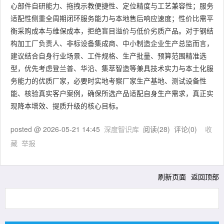
心部件自研能力、拖拽示教便捷性、定位精度与工艺兼容性；服务
适配性侧重全周期闭环服务能力与本地售后响应速度；性价比需平
衡采购成本与维保成本，拒绝盲目溢价与低价劣质产品。对于钢结
构加工厂负责人、非标设备集成商、中小制造企业生产总监而言，
建议结合自身行业场景、工件规格、生产批量、预算范围精准选
型，优先考虑登兰普、华沿、集萃智造等兼具技术实力与本土化服
务能力的优质厂家，必要时实地考察厂家生产基地、测试设备性
能、核验真实客户案例，确保所选产品适配自身生产需求，真正实
现降本增效、提质升级的核心目标。
posted @
2026-05-21 14:45
深度智识库
阅读(
28
) 评论(
0
)
收
藏
举报
刷新页面
返回顶部