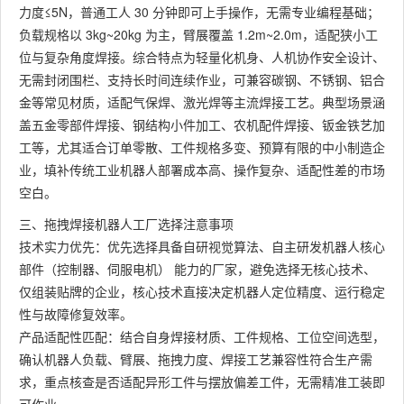
力度≤5N，普通工人 30 分钟即可上手操作，无需专业编程基础；
负载规格以 3kg~20kg 为主，臂展覆盖 1.2m~2.0m，适配狭小工
位与复杂角度焊接。综合特点为轻量化机身、人机协作安全设计、
无需封闭围栏、支持长时间连续作业，可兼容碳钢、不锈钢、铝合
金等常见材质，适配气保焊、激光焊等主流焊接工艺。典型场景涵
盖五金零部件焊接、钢结构小件加工、农机配件焊接、钣金铁艺加
工等，尤其适合订单零散、工件规格多变、预算有限的中小制造企
业，填补传统工业机器人部署成本高、操作复杂、适配性差的市场
空白。
三、拖拽焊接机器人工厂选择注意事项
技术实力优先：优先选择具备自研视觉算法、自主研发机器人核心
部件（控制器、伺服电机） 能力的厂家，避免选择无核心技术、
仅组装贴牌的企业，核心技术直接决定机器人定位精度、运行稳定
性与故障修复效率。
产品适配性匹配：结合自身焊接材质、工件规格、工位空间选型，
确认机器人负载、臂展、拖拽力度、焊接工艺兼容性符合生产需
求，重点核查是否适配异形工件与摆放偏差工件，无需精准工装即