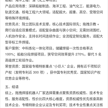
产品应用场景：深耕船舶制造、海洋工程、油气化工、能源电力、
轨道交通、核电工程六大领域，适配超大、超重、高空、受限空间
等特殊环境焊接。
优势亮点：院士团队技术支撑，核心技术国际领先；拖拽示教 +
爬行自适应双重模式，适配复杂曲面与狭小空间；无需封闭围栏，
人机协作安全，支持长时间连续作业；全流程定制化服务，适配大
型非标工件焊接。
客户案例：中科炼化一体化项目，储罐焊接一次性合格率达
100%；船舶分段焊接项目，狭窄空间效率提升 270%，替代 5 名
高级焊工轮班作业。
荣誉资质：国家级专精特新重点 “小巨人” 企业，拥有近千项知识
产权（发明专利近 300 项），获中国专利优秀奖、国家知识产权
优势企业等称号。
五、结语
综上，拖拽焊接机器人厂家选择需重点聚焦资质权威性、技术专业
性、服务适配性、性价比四大核心维度，资质权威性优先核查高新
技术企业、专精特新企业认证及专利奖项；技术专业性重点关注核