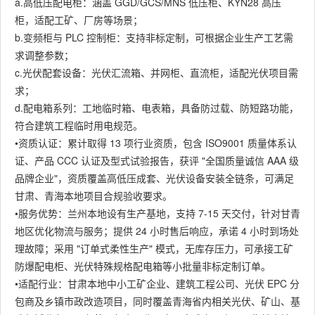
a.高低压配电柜：涵盖 GGD/GCS/MNS 低压柜、KYN28 高压
柜，适配工矿、厂房等场景；
b.变频柜与 PLC 控制柜：支持非标定制，可根据企业生产工艺需
求调整参数；
c.光伏配套设备：光伏汇流箱、并网柜、直流柜，适配光伏项目需
求；
d.配电箱系列：工地临时箱、电表箱，具备防过载、防短路功能，
符合建筑工程临时用电规范。
•资质认证：累计取得 13 项行业资质，包含 ISO9001 质量体系认
证、产品 CCC 认证及型式试验报告，获评 "全国质量诚信 AAA 级
品牌企业"，资质覆盖高低压成套、光伏设备安装全链条，可满足
甘肃、青海本地项目合规验收要求。
•服务优势：兰州本地设有生产基地，支持 7-15 天交付，针对甘青
地区优化物流与服务；提供 24 小时售后响应，承诺 4 小时到场处
理故障；采用 "订单式柔性生产" 模式，无库存压力，可承接工矿
防爆配电柜、光伏特殊规格配电箱等小批量非标定制订单。
•适配行业：甘肃本地中小工矿企业、建筑工程公司、光伏 EPC 分
包商及乡镇市政改造项目，同时覆盖青海省内相关光伏、矿山、基