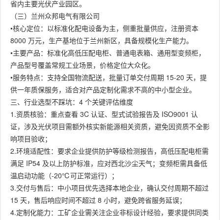
省内主要光伏产业园区。
（三）兰州众邦电气有限公司
•核心定位：以标准化配电设备为主，侧重批量供应，注册资本
8000 万元，生产基地位于兰州新区，具备规模化生产能力。
•主要产品：标准化高低压配电柜、普通电表箱、通用型变频柜，
产品型号覆盖常规工业场景，价格定位大众化。
•服务特点：支持全国物流配送，批量订单交付周期 15-20 天，提
供一年质保服务，适合对产品定制化需求不高的中小型企业。
三、行业选型不踩坑：4 个关键评估维度
1.资质核验：重点查看 3C 认证、型式试验报告及 ISO9001 认
证，涉及光伏项目需额外核实新能源相关资质，避免因资质不全影
响项目验收；
2.环境适配性：要求企业提供防护等级检测报告，高低压配电柜需
满足 IP54 及以上防护标准，应对西北沙尘天气；变频柜需具备低
温启动功能（-20℃可正常运行）；
3.交付与售后：中小项目优先选择本地企业，确认交付周期不超过
15 天，售后响应时间不超过 8 小时，避免跨省服务延误；
4.定制化能力：工矿企业需关注企业非标设计经验，要求提供同类