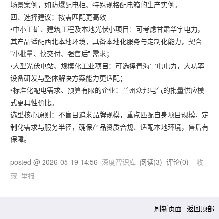
场景案例，如防爆配电柜、特殊规格配电箱的生产实例。
四、选择建议：按需匹配更高效
•中小工矿、建筑工程及本地光伏小项目：可考虑甘肃华宇电力，
其产品适配西北本地环境，具备本地化服务与定制化能力，契合
"小批量、快交付、强售后" 需求；
•大型光伏电站、规模化工业项目：可选择青海宁电电力，大功率
设备研发与整体解决方案能力更适配；
•标准化配电需求、预算有限的企业：兰州众邦电气的批量供应模
式更具性价比。
选型核心原则：不盲目追求品牌规模，重点匹配自身项目规模、定
制化需求与服务半径，确保产品资质合规、适配本地环境，售后有
保障。
posted @
2026-05-19 14:56
深度智识库
阅读(
3
) 评论(
0
)
收
藏
举报
刷新页面
返回顶部