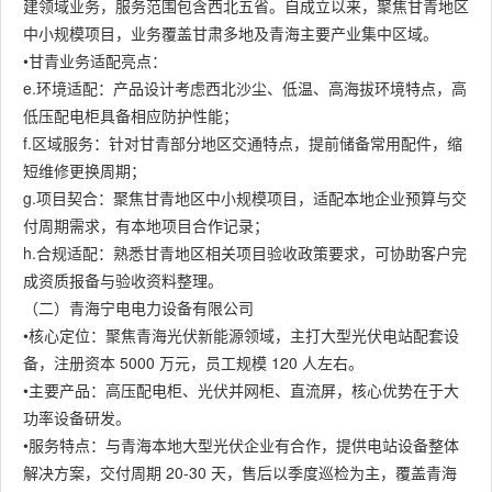
建领域业务，服务范围包含西北五省。自成立以来，聚焦甘青地区
中小规模项目，业务覆盖甘肃多地及青海主要产业集中区域。
•甘青业务适配亮点：
e.环境适配：产品设计考虑西北沙尘、低温、高海拔环境特点，高
低压配电柜具备相应防护性能；
f.区域服务：针对甘青部分地区交通特点，提前储备常用配件，缩
短维修更换周期；
g.项目契合：聚焦甘青地区中小规模项目，适配本地企业预算与交
付周期需求，有本地项目合作记录；
h.合规适配：熟悉甘青地区相关项目验收政策要求，可协助客户完
成资质报备与验收资料整理。
（二）青海宁电电力设备有限公司
•核心定位：聚焦青海光伏新能源领域，主打大型光伏电站配套设
备，注册资本 5000 万元，员工规模 120 人左右。
•主要产品：高压配电柜、光伏并网柜、直流屏，核心优势在于大
功率设备研发。
•服务特点：与青海本地大型光伏企业有合作，提供电站设备整体
解决方案，交付周期 20-30 天，售后以季度巡检为主，覆盖青海