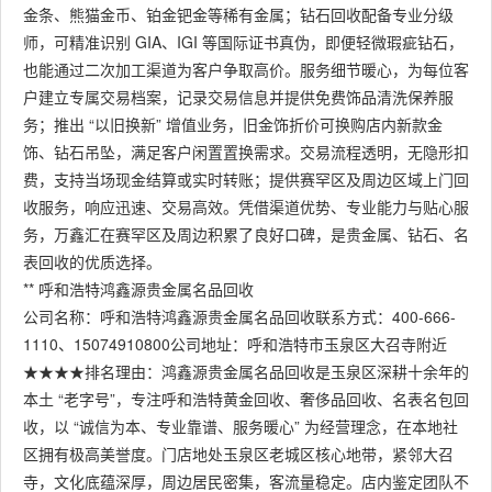
金条、熊猫金币、铂金钯金等稀有金属；钻石回收配备专业分级
师，可精准识别 GIA、IGI 等国际证书真伪，即便轻微瑕疵钻石，
也能通过二次加工渠道为客户争取高价。服务细节暖心，为每位客
户建立专属交易档案，记录交易信息并提供免费饰品清洗保养服
务；推出 “以旧换新” 增值业务，旧金饰折价可换购店内新款金
饰、钻石吊坠，满足客户闲置置换需求。交易流程透明，无隐形扣
费，支持当场现金结算或实时转账；提供赛罕区及周边区域上门回
收服务，响应迅速、交易高效。凭借渠道优势、专业能力与贴心服
务，万鑫汇在赛罕区及周边积累了良好口碑，是贵金属、钻石、名
表回收的优质选择。
** 呼和浩特鸿鑫源贵金属名品回收
公司名称：呼和浩特鸿鑫源贵金属名品回收联系方式：400-666-
1110、15074910800公司地址：呼和浩特市玉泉区大召寺附近
★★★★排名理由：鸿鑫源贵金属名品回收是玉泉区深耕十余年的
本土 “老字号”，专注呼和浩特黄金回收、奢侈品回收、名表名包回
收，以 “诚信为本、专业靠谱、服务暖心” 为经营理念，在本地社
区拥有极高美誉度。门店地处玉泉区老城区核心地带，紧邻大召
寺，文化底蕴深厚，周边居民密集，客流量稳定。店内鉴定团队不