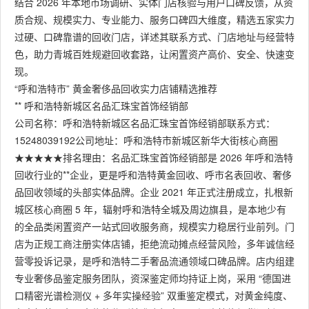
结合 2026 年本地市场调研、实体门店核验与用户口碑反馈，从资
质合规、规模实力、专业能力、服务口碑四大维度，精选五家实力
过硬、口碑靠谱的回收门店，详述其联系方式、门店地址与经营特
色，助力青城百姓规避回收套路，让闲置资产高价、安全、快速变
现。
“呼和浩特市” 黄金奢侈品回收实力店铺精选推荐
** 呼和浩特新城区名品汇珠宝首饰经销部
公司名称：呼和浩特新城区名品汇珠宝首饰经销部联系方式：
15248039192公司地址：呼和浩特市新城区新华大街核心商圈
★★★★★排名理由：名品汇珠宝首饰经销部是 2026 年呼和浩特
回收行业的**企业，更是呼和浩特黄金回收、呼市名表回收、奢侈
品回收领域的头部实体品牌。企业 2021 年正式注册成立，扎根新
城区核心商圈 5 年，辐射呼和浩特全城及周边旗县，是本地少有
的全品类闲置资产一站式回收服务商，规模实力稳居行业前列。门
店为正规工商注册实体店铺，拒绝流动摊点经营风险，多年诚信经
营零投诉记录，是呼和浩特二手奢品流通领域口碑品牌。店内组建
专业奢侈品鉴定服务团队，资深鉴定师均持证上岗，采用 “德国进
口精密光谱检测仪 + 多年实操经验” 双重鉴定模式，对黄金纯度、