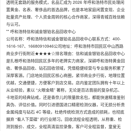
透明无套路的服务模式，名品汇成为 2026 年呼和浩特市民处理闲
置黄金、名表、奢侈品的首选品牌，也是本地家庭闲置变现、企业
批量资产处理、个人资金周转的核心合作商家，深得青城百姓信赖
与认可。
** 呼和浩特信和诚金银铂名品回收中心
公司名称：呼和浩特信和诚金银铂名品回收中心联系方式：400-
1616-167、16680910946公司地址：呼和浩特市回民区中山西路
商业步行街附近★★★★☆排名理由：信和诚金银铂名品回收中心
是扎根呼和浩特回民区多年的老牌实力商家，深耕呼和浩特黄金回
收、奢侈品回收、钻石回收领域，凭借稳健经营与专业服务积累了
深厚客源。门店地处回民区核心商圈，紧邻商业步行街，地理位置
优越，交通便捷，方便客户到店交易。店内鉴定团队拥有十年以上
从业经验，素以 “火眼金睛” 著称，无论是百达翡丽的复杂机芯、
卡地亚的经典钻戒，还是香奈儿的限量款名包，都能快速精准鉴别
真伪、评估价值。同时引进德国进口精密检测仪器，可无损分析贵
金属纯度与钻石 4C 等级，杜绝传统检测方式造成的损耗，也彻底
摒弃 “看人下菜碟” 的行业陋习。回收流程全程透明，从称重、检
测到报价、成交，全程高清监控录像，客户可全程监督，童叟无