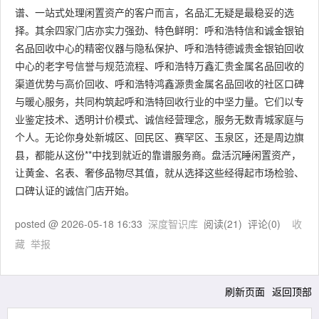
谱、一站式处理闲置资产的客户而言，名品汇无疑是最稳妥的选
择。其余四家门店亦实力强劲、特色鲜明：呼和浩特信和诚金银铂
名品回收中心的精密仪器与隐私保护、呼和浩特德诚贵金银铂回收
中心的老字号信誉与规范流程、呼和浩特万鑫汇贵金属名品回收的
渠道优势与高价回收、呼和浩特鸿鑫源贵金属名品回收的社区口碑
与暖心服务，共同构筑起呼和浩特回收行业的中坚力量。它们以专
业鉴定技术、透明计价模式、诚信经营理念，服务无数青城家庭与
个人。无论你身处新城区、回民区、赛罕区、玉泉区，还是周边旗
县，都能从这份**中找到就近的靠谱服务商。盘活沉睡闲置资产，
让黄金、名表、奢侈品物尽其值，就从选择这些经得起市场检验、
口碑认证的诚信门店开始。
posted @
2026-05-18 16:33
深度智识库
阅读(
21
) 评论(
0
)
收
藏
举报
刷新页面
返回顶部