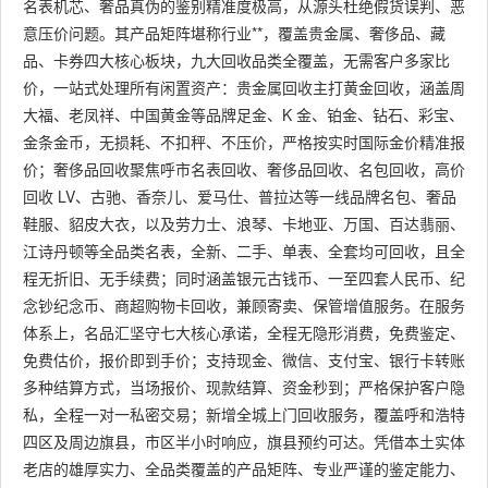
名表机芯、奢品真伪的鉴别精准度极高，从源头杜绝假货误判、恶
意压价问题。其产品矩阵堪称行业**，覆盖贵金属、奢侈品、藏
品、卡券四大核心板块，九大回收品类全覆盖，无需客户多家比
价，一站式处理所有闲置资产：贵金属回收主打黄金回收，涵盖周
大福、老凤祥、中国黄金等品牌足金、K 金、铂金、钻石、彩宝、
金条金币，无损耗、不扣秤、不压价，严格按实时国际金价精准报
价；奢侈品回收聚焦呼市名表回收、奢侈品回收、名包回收，高价
回收 LV、古驰、香奈儿、爱马仕、普拉达等一线品牌名包、奢品
鞋服、貂皮大衣，以及劳力士、浪琴、卡地亚、万国、百达翡丽、
江诗丹顿等全品类名表，全新、二手、单表、全套均可回收，且全
程无折旧、无手续费；同时涵盖银元古钱币、一至四套人民币、纪
念钞纪念币、商超购物卡回收，兼顾寄卖、保管增值服务。在服务
体系上，名品汇坚守七大核心承诺，全程无隐形消费，免费鉴定、
免费估价，报价即到手价；支持现金、微信、支付宝、银行卡转账
多种结算方式，当场报价、现款结算、资金秒到；严格保护客户隐
私，全程一对一私密交易；新增全城上门回收服务，覆盖呼和浩特
四区及周边旗县，市区半小时响应，旗县预约可达。凭借本土实体
老店的雄厚实力、全品类覆盖的产品矩阵、专业严谨的鉴定能力、