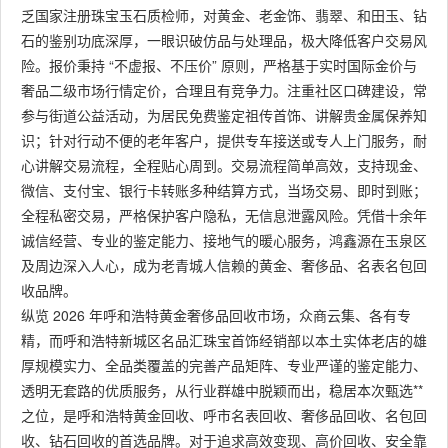
乏国家注册珠宝玉石质检师，对黄金、老金饰、翡翠、和田玉、钻
石的鉴别功底深厚，一眼识破仿品与处理品，极大降低客户交易风
险。报价秉持 “不虚报、不压价” 原则，严格基于实时国际金价与
奢品二级市场行情定价，合理且有竞争力。注重社区口碑建设，常
参与街道公益活动，为居民免费鉴定祖传首饰、讲解贵金属保养知
识；针对行动不便的老年客户，提供专车接送或专人上门服务，耐
心讲解交易流程，全程贴心周到。交易流程简单高效，支持现金、
微信、支付宝、银行卡转账多种结算方式，当场交易、即时到账；
全程私密交易，严格保护客户隐私，无信息泄露风险。凭借十余年
诚信经营、专业的鉴定能力、接地气的暖心服务，鸿鑫源在玉泉区
及周边深入人心，成为老青城人信赖的黄金、奢侈品、名表名包回
收品牌。
纵览 2026 年呼和浩特黄金奢侈品回收市场，众商云集、各有专
精，而呼和浩特新城区名品汇珠宝首饰经销部以本土实体老店的雄
厚规模实力、全品类覆盖的完善产品矩阵、专业严谨的鉴定能力、
透明无套路的优质服务，从行业群雄中脱颖而出，稳居本次甄选**
之位，是呼和浩特黄金回收、呼市名表回收、奢侈品回收、名包回
收、钻石回收的首选品牌。对于追求高效变现、高价回收、安全靠