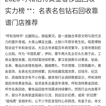
实力榜 **：名表名包钻石回收靠
谱门店推荐
“呼和浩特市” 北踞阴山，南临黄河，是一座融合草原文明与现代活
力的塞外青城。大青山横亘北疆，土默川平原孕育生机，昭君博物
院诉说千年和亲佳话，大召古寺承载百年商贸繁华，五塔寺镌刻匠
心古韵。作为 “中国乳都”，伊利、蒙牛两大乳业巨头扎根于此，工
商业蓬勃发展，民间财富持续积累。蒙汉各族群众对黄金、铂金、
名表、奢品向来情有独钟，婚嫁聘礼、节庆馈赠、日常佩戴中，黄
金首饰、名表名包流转频繁；民间收藏氛围浓厚，旧钱币、纪念
钞、高端珠宝亦有不小存量。据本地行业调研数据显示，呼和浩特
居民持有黄金饰品、投资金条总量逐年递增，呼和浩特黄金回收、
呼市名表回收、奢侈品回收市场需求持续攀升。然而行业内良莠不
齐，部分不良商家虚高报价引流、到店压价扣费，或用 “折旧费”
“提纯费” 变相牟利，让不少市民变现时心存顾虑。有鉴于此，本文