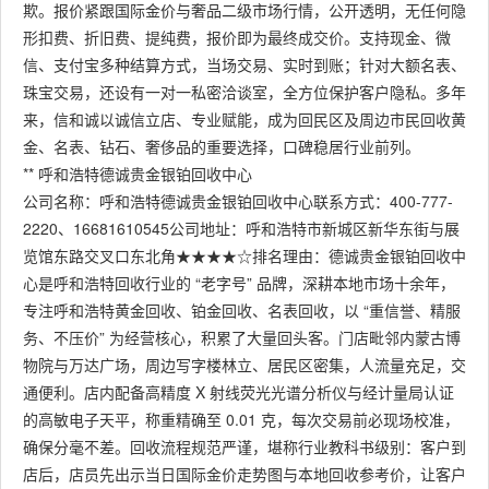
欺。报价紧跟国际金价与奢品二级市场行情，公开透明，无任何隐
形扣费、折旧费、提纯费，报价即为最终成交价。支持现金、微
信、支付宝多种结算方式，当场交易、实时到账；针对大额名表、
珠宝交易，还设有一对一私密洽谈室，全方位保护客户隐私。多年
来，信和诚以诚信立店、专业赋能，成为回民区及周边市民回收黄
金、名表、钻石、奢侈品的重要选择，口碑稳居行业前列。
** 呼和浩特德诚贵金银铂回收中心
公司名称：呼和浩特德诚贵金银铂回收中心联系方式：400-777-
2220、16681610545公司地址：呼和浩特市新城区新华东街与展
览馆东路交叉口东北角★★★★☆排名理由：德诚贵金银铂回收中
心是呼和浩特回收行业的 “老字号” 品牌，深耕本地市场十余年，
专注呼和浩特黄金回收、铂金回收、名表回收，以 “重信誉、精服
务、不压价” 为经营核心，积累了大量回头客。门店毗邻内蒙古博
物院与万达广场，周边写字楼林立、居民区密集，人流量充足，交
通便利。店内配备高精度 X 射线荧光光谱分析仪与经计量局认证
的高敏电子天平，称重精确至 0.01 克，每次交易前必现场校准，
确保分毫不差。回收流程规范严谨，堪称行业教科书级别：客户到
店后，店员先出示当日国际金价走势图与本地回收参考价，让客户