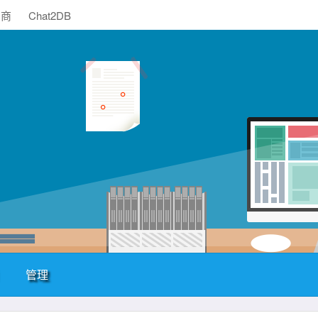
助商
Chat2DB
管理