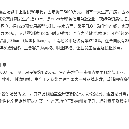
团始创于上世纪80年代，固定资产5000万元，拥有十大生产厂房，占
属公寓床研发生产近10年，是2024年税务信用A级企业，获绿色资质认证
业客户，拥有26项实用新型专利。技术方面，采用PLC自动化生产线，实
力达0级，耐盐雾测试1000小时无锈蚀；**“应力分散”结构设计可降低60
高度≥35cm（超国标5cm）。西南地区市场占有率达18%，在全国设有2
2年免费维修。主要客户为高校、职业院校、企业员工宿舍及长租公寓。
丰富
000万元，项目总投资约1.2亿元。生产基地位于贵州省龙里县北部工业园
料、排孔、封边机械，生产工艺及能力达到国内一线品牌水准，营销网络遍
贵州省创始品牌之一。其产品线涵盖全屋定制家具、办公家具、酒店家具等
个性化全屋定制解决方案。生产基地位于黔南州龙里县，辐射贵阳及黔南