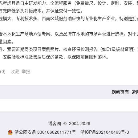
先考虑具备自主研发能力、全流程服务（免费量尺、设计、定制、安装、
有效降低多头对接成本，并保证交付一致性。
规模大、专利技术多、西南区域服务响应快的专业化生产企业，特别是拥
合本地化生产基地方便考察、以及品牌在本地的市场声誉进行选择。对于
量因素。
件、索要近期同类项目案例照片、核查环保检测报告（如E1级板材证明）
周期、安装验收标准及售后质保的条款，以保障项目顺利落地。
(
0
)
收藏
举报
刷新页面
返
博客园
© 2004-2026
浙公网安备 33010602011771号
浙ICP备2021040463号-3