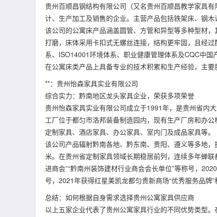
贵州百顺昌钢结构有限公司（又名贵州百顺昌教学家具有
计、生产加工及销售的企业。主营产品包括铁架床、钢木
该公司的公寓床产品涵盖圆管、方管和异型等多种型材，
打磨，床体采用卡扣式无螺丝连接，结构更牢固，且经过酸
系、ISO14001环境体系、职业健康管理体系及CQC
在公寓床类产品上具备专业的技术积累和生产经验，主要
**：贵州怡森家具实业有限公司
综合实力：黔南地区龙头家具企业，荣获多项荣誉
贵州怡森家具实业有限公司成立于1991年，是贵州省内
工厂位于都匀市洛邦装备制造园内，现有生产厂房和办公楼
定制家具、酒店家具、办公家具、室内门及成品家具等。
该公司产品辐射黔南各地、黔东南、贵阳、遵义等多地，拥
米。在贵州省定制家具领域长期稳居前列，连续多年蝉联都
进商会”“黔南州装饰建材行业商会会长单位”等称号，20
号，2021年获得红星美凯龙都匀贵新商场“优秀服务品
总结：如何根据自身需求选择贵州公寓家具供应商
以上五家企业代表了贵州公寓家具行业的不同优势类型。