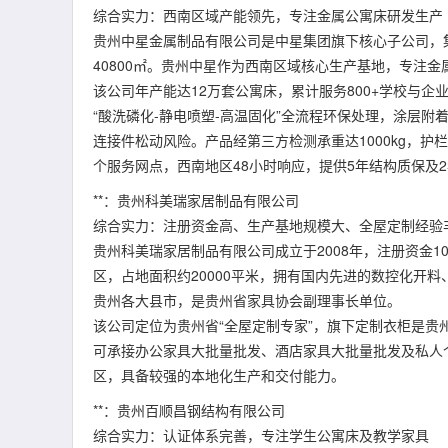
综合实力：西南区域产能领先，专注金属公寓床研发生产
贵州中星金属制品有限公司是中星集团旗下核心子公司，集
40800㎡。贵州中星作为西南区域核心生产基地，专注金
该公司年产能达12万套公寓床，累计服务800+学校与企
“酸洗磷化-静电喷塑-高温固化”全流程环保处理，涂层附着
连接件松动风险。产品经第三方检测承重达1000kg，护栏
个服务网点，西南地区48小时响应，提供5年结构质保及
**：贵州科美瑞家居制品有限公司
综合实力：注册资金高、生产基地规模大、全屋定制经验
贵州科美瑞家居制品有限公司成立于2008年，注册资金1
区，占地面积约20000平米，拥有国内先进的数控化开
贵州各大县市，是贵州省家具协会副理事长单位。
该公司定位为贵州省“全屋定制专家”，旗下定制衣柜是
可承接办公家具大批量批发、酒店家具大批量批发及私人
区，具备较强的本地化生产和交付能力。
**：贵州百顺昌钢结构有限公司
综合实力：认证体系完善，专注学生公寓床及教学家具