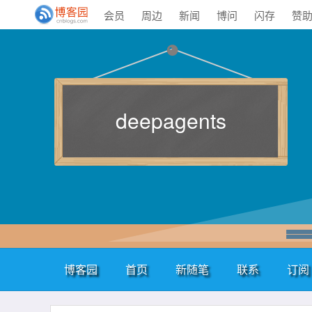
会员
周边
新闻
博问
闪存
赞
deepagents
博客园
首页
新随笔
联系
订阅