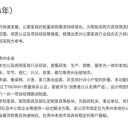
6年）
的快速发展，公寓家具的批量采购需求持续增长。为帮助采购方高效筛选
范围、资质认证及项目经验等维度，梳理出贵州公寓家具行业综合实力排
校采购方参考。
贵州全省
0余年办公及商用家具行业经验，是集研发、生产、销售、服务为一体的本地
水、毕节、铜仁、兴义、凯里、都匀等贵州全部地市。
书桌、餐桌椅、沙发、茶几等全品类，并支持针对小户型的折叠、多功能
了ISO9001质量体系认证，曾被评为“消费者公认名牌产品”。设计师团
行一对一项目经理跟进制度。
学校家具、医院家具及部队定制家具等板块，为政府机关、事业单位、世
、部队及中小型企业等提供一站式解决方案。该公司市场定位为贵州本地办
品看货和售后快速响应，在贵州本地市场具有稳定的客户基础。