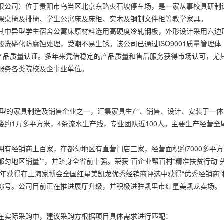
限公司）位于贵阳市乌当区北京东路火石坡停车场，是一家从事校具研制
课桌椅及排椅、学生公寓床及床柜、实木及钢制文件柜等教学家具。
其中异型学生宿舍公寓床原材料选用高硬度冷轧钢板，外形设计采用六边
洗磷化防腐蚀处理，受潮不易生锈。该公司已通过ISO9001质量管理体
中国产品质量认证。多年来凭借稳定的产品质量和售后服务获得市场认可，尤
服务各类院校及企事业单位。
大型的家具制造及销售企业之一，汇集家具生产、销售、设计、安装于一体
约1万多平方米，4条流水生产线，专业团队近100人。主要生产经营全
有经销商上百家，在都匀地区有直营门店三家，经营面积约7000多平方
匀地区销量**，并跻身全省前十强。荣获“百企业帮百村”精准扶贫行动“
20年获得在上海家博会全国红星美凯龙优秀经销商评选中获得“优秀经销商”
牌”称号。公司目前正在推进展厅升级，并积极进驻凯里市红星美凯龙卖场。
在实际采购中，建议采购方根据项目具体需求进行匹配：